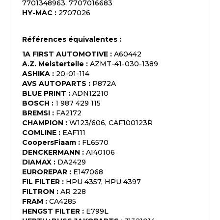
7701348963, 7707016683
HY-MAC
:
2707026
Références équivalentes :
1A FIRST AUTOMOTIVE
:
A60442
A.Z. Meisterteile
:
AZMT-41-030-1389
ASHIKA
:
20-01-114
AVS AUTOPARTS
:
P872A
BLUE PRINT
:
ADN12210
BOSCH
:
1 987 429 115
BREMSI
:
FA2172
CHAMPION
:
W123/606, CAF100123R
COMLINE
:
EAF111
CoopersFiaam
:
FL6570
DENCKERMANN
:
A140106
DIAMAX
:
DA2429
EUROREPAR
:
E147068
FIL FILTER
:
HPU 4357, HPU 4397
FILTRON
:
AR 228
FRAM
:
CA4285
HENGST FILTER
:
E799L