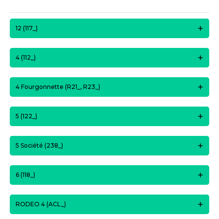
12 (117_)
4 (112_)
4 Fourgonnette (R21_, R23_)
5 (122_)
5 Société (238_)
6 (118_)
RODEO 4 (ACL_)