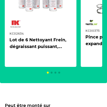
KC00375
KC02634
Pince pn
Lot de 6 Nettoyant Frein,
expandeur
dégraissant puissant,
1 souffle
aérosol 500ml - NK
universe
2021600
KC00375
Peut être monté sur