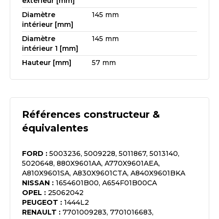
extérieur [mm]
Diamètre
145 mm
intérieur [mm]
Diamètre
145 mm
intérieur 1 [mm]
Hauteur [mm]
57 mm
Références constructeur &
équivalentes
FORD
:
5003236, 5009228, 5011867, 5013140,
5020648, 880X9601AA, A770X9601AEA,
A810X9601SA, A830X9601CTA, A840X9601BKA
NISSAN
:
1654601B00, A654F01B00CA
OPEL
:
25062042
PEUGEOT
:
1444L2
RENAULT
:
7701009283, 7701016683,