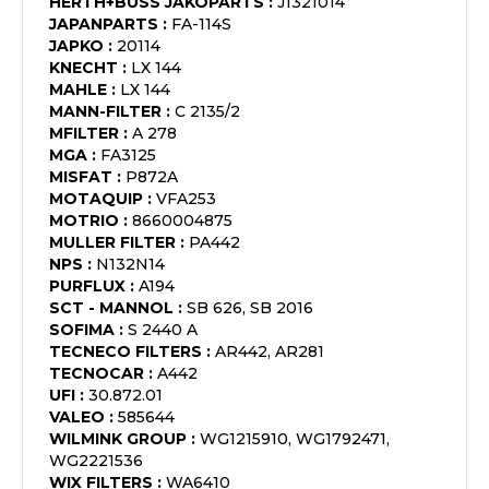
HERTH+BUSS JAKOPARTS
:
J1321014
JAPANPARTS
:
FA-114S
JAPKO
:
20114
KNECHT
:
LX 144
MAHLE
:
LX 144
MANN-FILTER
:
C 2135/2
MFILTER
:
A 278
MGA
:
FA3125
MISFAT
:
P872A
MOTAQUIP
:
VFA253
MOTRIO
:
8660004875
MULLER FILTER
:
PA442
NPS
:
N132N14
PURFLUX
:
A194
SCT - MANNOL
:
SB 626, SB 2016
SOFIMA
:
S 2440 A
TECNECO FILTERS
:
AR442, AR281
TECNOCAR
:
A442
UFI
:
30.872.01
VALEO
:
585644
WILMINK GROUP
:
WG1215910, WG1792471,
WG2221536
WIX FILTERS
:
WA6410