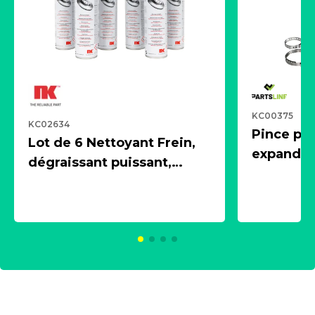
KC00375
KC02634
Pince pn
Lot de 6 Nettoyant Frein,
expandeur
dégraissant puissant,
1 souffle
aérosol 500ml - NK
universe
2021600
KC00375