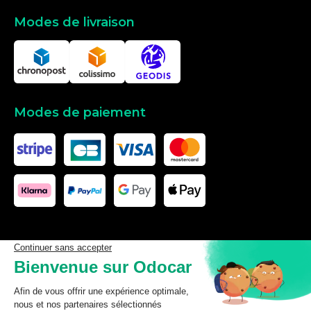
Modes de livraison
Modes de paiement
Les données affichées ici, particulièrement la base de donnée
complète, ne doivent pas être copiées. Il est interdit d’exploiter les
données ou la base de données complète, de laisser un tiers les
exploiter, ni de les rendre accessible à un tiers, sans accord
préalable de TecDoc. Toute infraction constitue une violation des