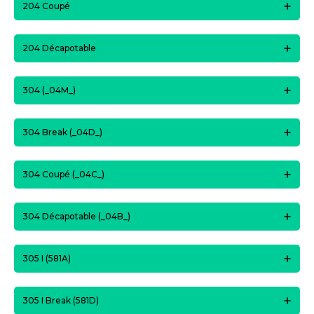
204 Coupé
204 Décapotable
304 (_04M_)
304 Break (_04D_)
304 Coupé (_04C_)
304 Décapotable (_04B_)
305 I (581A)
305 I Break (581D)