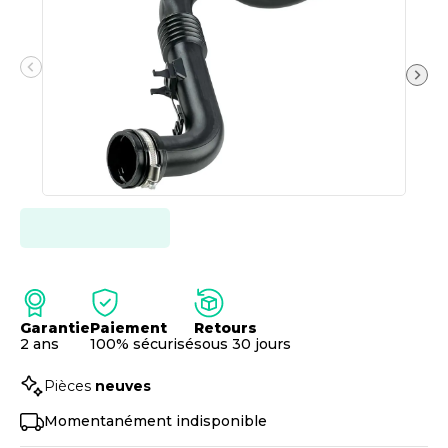
Garantie
Paiement
Retours
2 ans
100% sécurisé
sous 30 jours
Pièces
neuves
Momentanément indisponible