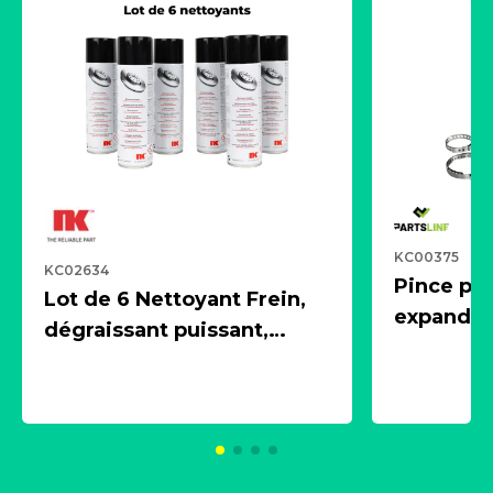
KC00375
KC02634
Pince pn
Lot de 6 Nettoyant Frein,
expandeur
dégraissant puissant,
1 souffle
aérosol 500ml - NK
universe
2021600
KC00375