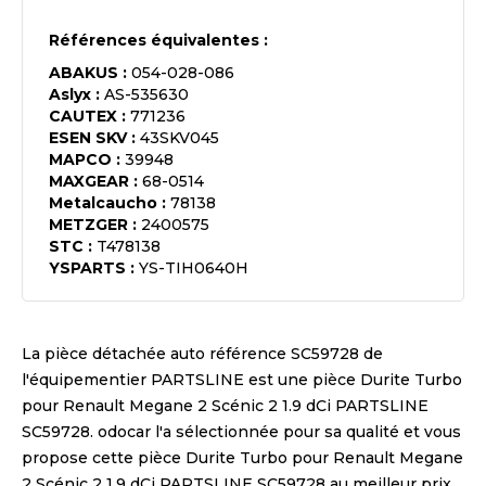
Références équivalentes :
ABAKUS
:
054-028-086
Aslyx
:
AS-535630
CAUTEX
:
771236
ESEN SKV
:
43SKV045
MAPCO
:
39948
MAXGEAR
:
68-0514
Metalcaucho
:
78138
METZGER
:
2400575
STC
:
T478138
YSPARTS
:
YS-TIH0640H
La pièce détachée auto référence
SC59728
de
l'équipementier
PARTSLINE
est une pièce
Durite Turbo
pour Renault Megane 2 Scénic 2 1.9 dCi PARTSLINE
SC59728
. odocar l'a sélectionnée pour sa qualité et vous
propose cette pièce
Durite Turbo pour Renault Megane
2 Scénic 2 1.9 dCi PARTSLINE SC59728
au meilleur prix