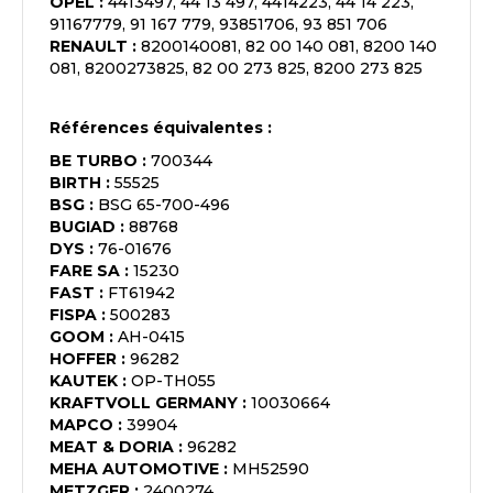
OPEL
:
4413497, 44 13 497, 4414223, 44 14 223,
91167779, 91 167 779, 93851706, 93 851 706
RENAULT
:
8200140081, 82 00 140 081, 8200 140
081, 8200273825, 82 00 273 825, 8200 273 825
Références équivalentes :
BE TURBO
:
700344
BIRTH
:
55525
BSG
:
BSG 65-700-496
BUGIAD
:
88768
DYS
:
76-01676
FARE SA
:
15230
FAST
:
FT61942
FISPA
:
500283
GOOM
:
AH-0415
HOFFER
:
96282
KAUTEK
:
OP-TH055
KRAFTVOLL GERMANY
:
10030664
MAPCO
:
39904
MEAT & DORIA
:
96282
MEHA AUTOMOTIVE
:
MH52590
METZGER
:
2400274