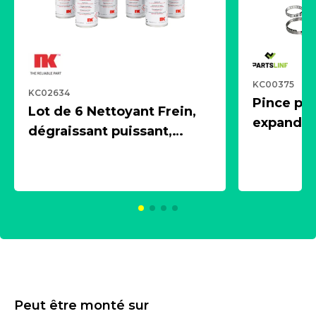
KC00375
KC02634
Pince pn
Lot de 6 Nettoyant Frein,
expandeur
dégraissant puissant,
1 souffle
aérosol 500ml - NK
universe
2021600
KC00375
Peut être monté sur