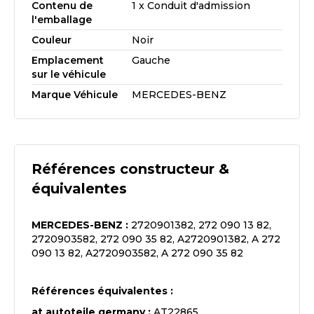
Contenu de
1 x Conduit d'admission
l'emballage
Couleur
Noir
Emplacement
Gauche
sur le véhicule
Marque Véhicule
MERCEDES-BENZ
Références constructeur &
équivalentes
MERCEDES-BENZ
:
2720901382, 272 090 13 82,
2720903582, 272 090 35 82, A2720901382, A 272
090 13 82, A2720903582, A 272 090 35 82
Références équivalentes :
at autoteile germany
:
AT22865