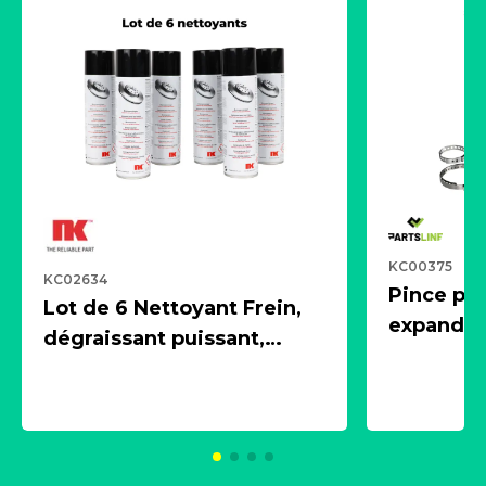
KC00375
KC02634
Pince pn
Lot de 6 Nettoyant Frein,
expandeur
dégraissant puissant,
1 souffle
aérosol 500ml - NK
universe
2021600
KC00375