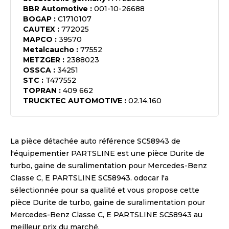
BBR Automotive
:
001-10-26688
BOGAP
:
C1710107
CAUTEX
:
772025
MAPCO
:
39570
Metalcaucho
:
77552
METZGER
:
2388023
OSSCA
:
34251
STC
:
T477552
TOPRAN
:
409 662
TRUCKTEC AUTOMOTIVE
:
02.14.160
La pièce détachée auto référence
SC58943
de
l'équipementier
PARTSLINE
est une pièce
Durite de
turbo, gaine de suralimentation pour Mercedes-Benz
Classe C, E PARTSLINE SC58943
. odocar l'a
sélectionnée pour sa qualité et vous propose cette
pièce
Durite de turbo, gaine de suralimentation pour
Mercedes-Benz Classe C, E PARTSLINE SC58943
au
meilleur prix du marché.