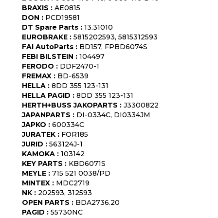
BRAXIS
:
AE0815
DON
:
PCD19581
DT Spare Parts
:
13.31010
EUROBRAKE
:
5815202593, 5815312593
FAI AutoParts
:
BD157, FPBD6074S
FEBI BILSTEIN
:
104497
FERODO
:
DDF2470-1
FREMAX
:
BD-6539
HELLA
:
8DD 355 123-131
HELLA PAGID
:
8DD 355 123-131
HERTH+BUSS JAKOPARTS
:
J3300822
JAPANPARTS
:
DI-0334C, DI0334JM
JAPKO
:
600334C
JURATEK
:
FOR185
JURID
:
563124J-1
KAMOKA
:
103142
KEY PARTS
:
KBD6071S
MEYLE
:
715 521 0038/PD
MINTEX
:
MDC2719
NK
:
202593, 312593
OPEN PARTS
:
BDA2736.20
PAGID
:
55730NC