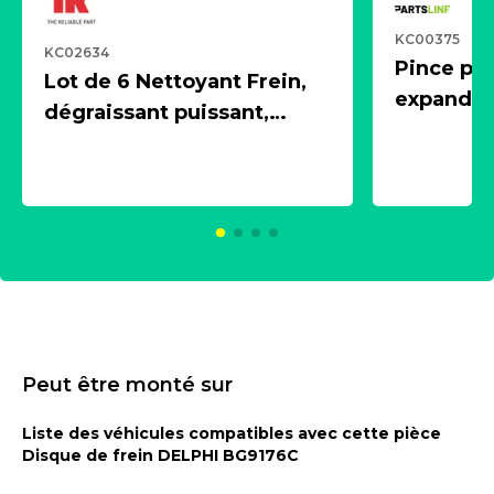
KC00375
KC02634
Pince pn
Lot de 6 Nettoyant Frein,
expandeur
dégraissant puissant,
1 souffle
aérosol 500ml - NK
universe
2021600
KC00375
Peut être monté sur
Liste des véhicules compatibles avec cette pièce
Disque de frein DELPHI BG9176C