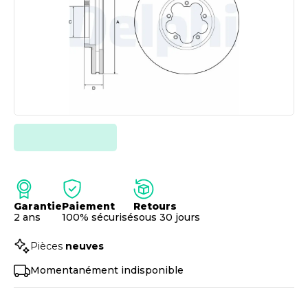
Garantie
Paiement
Retours
2 ans
100% sécurisé
sous 30 jours
Pièces
neuves
Momentanément indisponible