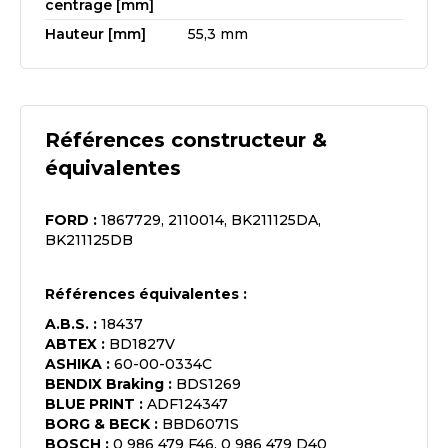
centrage [mm]
Hauteur [mm]
55,3 mm
Références constructeur &
équivalentes
FORD
:
1867729, 2110014, BK211125DA,
BK211125DB
Références équivalentes :
A.B.S.
:
18437
ABTEX
:
BD1827V
ASHIKA
:
60-00-0334C
BENDIX Braking
:
BDS1269
BLUE PRINT
:
ADF124347
BORG & BECK
:
BBD6071S
BOSCH
:
0 986 479 F46, 0 986 479 D40