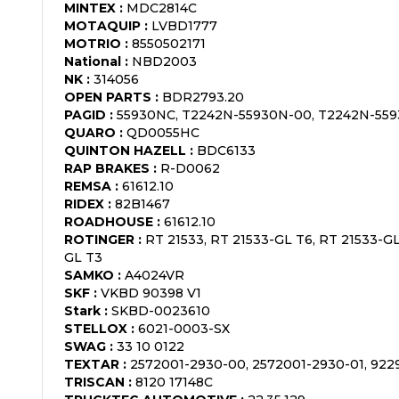
MINTEX
:
MDC2814C
MOTAQUIP
:
LVBD1777
MOTRIO
:
8550502171
National
:
NBD2003
NK
:
314056
OPEN PARTS
:
BDR2793.20
PAGID
:
55930NC, T2242N-55930N-00, T2242N-559
QUARO
:
QD0055HC
QUINTON HAZELL
:
BDC6133
RAP BRAKES
:
R-D0062
REMSA
:
61612.10
RIDEX
:
82B1467
ROADHOUSE
:
61612.10
ROTINGER
:
RT 21533, RT 21533-GL T6, RT 21533-GL
GL T3
SAMKO
:
A4024VR
SKF
:
VKBD 90398 V1
Stark
:
SKBD-0023610
STELLOX
:
6021-0003-SX
SWAG
:
33 10 0122
TEXTAR
:
2572001-2930-00, 2572001-2930-01, 92
TRISCAN
:
8120 17148C