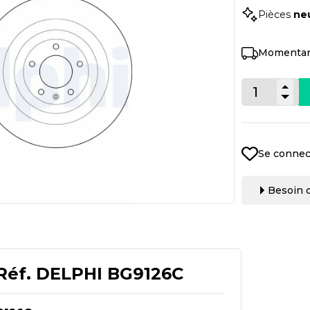
Pièces
ne
Momentan
Se connec
Besoin d
Réf.
DELPHI BG9126C