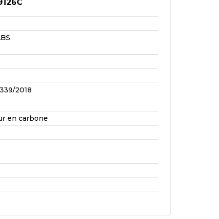
9126C
ABS
339/2018
ur en carbone