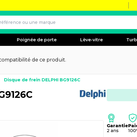
Poignée de porte
Lève-vitre
Tur
 compatibilité de ce produit.
Disque de frein DELPHI BG9126C
BG9126C
Garantie
Pai
2 ans
100