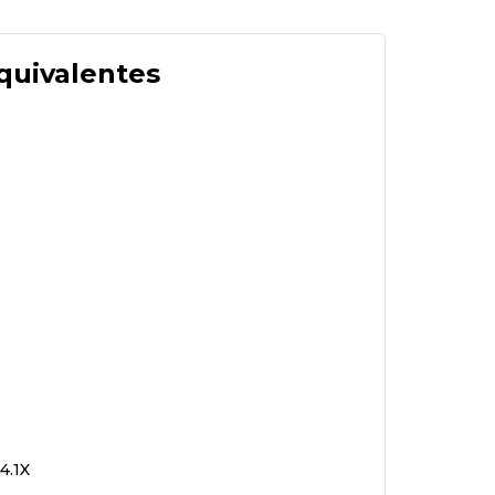
quivalentes
4.1X