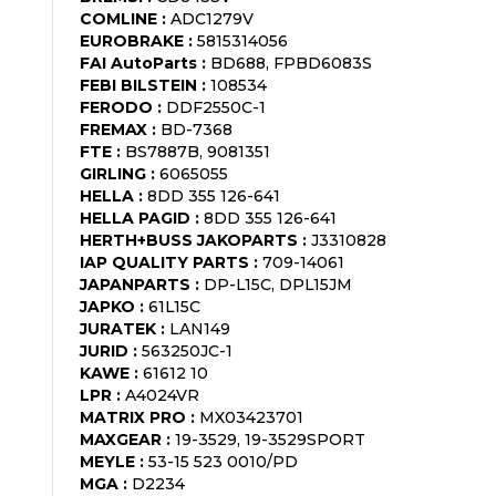
COMLINE
:
ADC1279V
EUROBRAKE
:
5815314056
FAI AutoParts
:
BD688, FPBD6083S
FEBI BILSTEIN
:
108534
FERODO
:
DDF2550C-1
FREMAX
:
BD-7368
FTE
:
BS7887B, 9081351
GIRLING
:
6065055
HELLA
:
8DD 355 126-641
HELLA PAGID
:
8DD 355 126-641
HERTH+BUSS JAKOPARTS
:
J3310828
IAP QUALITY PARTS
:
709-14061
JAPANPARTS
:
DP-L15C, DPL15JM
JAPKO
:
61L15C
JURATEK
:
LAN149
JURID
:
563250JC-1
KAWE
:
61612 10
LPR
:
A4024VR
MATRIX PRO
:
MX03423701
MAXGEAR
:
19-3529, 19-3529SPORT
MEYLE
:
53-15 523 0010/PD
MGA
:
D2234