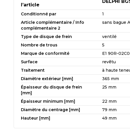
DELPHI BG
l’article
Conditionné par
1
Article complémentaire / Info
sans bague 
complémentaire 2
Type de disque de frein
ventilé
Nombre de trous
5
Marque de conformité
E1 90R-02C0
Surface
revêtu
Traitement
à haute tene
Diamètre extérieur [mm]
365 mm
Épaisseur du disque de frein
25 mm
[mm]
Épaisseur minimum [mm]
22 mm
Diamètre du centrage [mm]
79 mm
Hauteur [mm]
49 mm