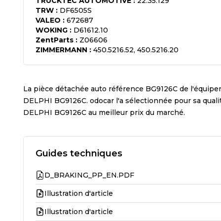
TRUCKTEC AUTOMOTIVE
:
22.35.129
TRW
:
DF6505S
VALEO
:
672687
WOKING
:
D61612.10
ZentParts
:
Z06606
ZIMMERMANN
:
450.5216.52, 450.5216.20
La pièce détachée auto référence
BG9126C
de l'équip
DELPHI BG9126C
. odocar l'a sélectionnée pour sa qua
DELPHI BG9126C
au meilleur prix du marché.
Guides techniques
D_BRAKING_PP_EN.PDF
Illustration d'article
Illustration d'article