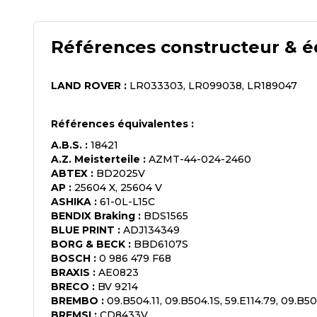
Références constructeur & é
LAND ROVER
:
LR033303, LR099038, LR189047
Références équivalentes :
A.B.S.
:
18421
A.Z. Meisterteile
:
AZMT-44-024-2460
ABTEX
:
BD2025V
AP
:
25604 X, 25604 V
ASHIKA
:
61-0L-L15C
BENDIX Braking
:
BDS1565
BLUE PRINT
:
ADJ134349
BORG & BECK
:
BBD6107S
BOSCH
:
0 986 479 F68
BRAXIS
:
AE0823
BRECO
:
BV 9214
BREMBO
:
09.B504.11, 09.B504.1S, 59.E114.79, 09.B50
BREMSI
:
CD8433V