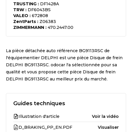
TRUSTING
:
DF1428A
TRW
:
DF6043BS
VALEO
:
672808
ZentParts
:
Z06383
ZIMMERMANN
:
470.2447.00
La pièce détachée auto référence
BG9113RSC
de
l'équipementier
DELPHI
est une pièce
Disque de frein
DELPHI BG9113RSC
. odocar l'a sélectionnée pour sa
qualité et vous propose cette pièce
Disque de frein
DELPHI BG9113RSC
au meilleur prix du marché.
Guides techniques
Illustration d'article
Voir la vidéo
D_BRAKING_PP_EN.PDF
Visualiser