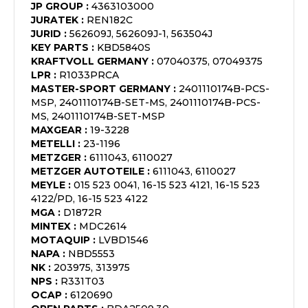
JP GROUP
:
4363103000
JURATEK
:
REN182C
JURID
:
562609J, 562609J-1, 563504J
KEY PARTS
:
KBD5840S
KRAFTVOLL GERMANY
:
07040375, 07049375
LPR
:
R1033PRCA
MASTER-SPORT GERMANY
:
2401110174B-PCS-
MSP, 2401110174B-SET-MS, 2401110174B-PCS-
MS, 2401110174B-SET-MSP
MAXGEAR
:
19-3228
METELLI
:
23-1196
METZGER
:
6111043, 6110027
METZGER AUTOTEILE
:
6111043, 6110027
MEYLE
:
015 523 0041, 16-15 523 4121, 16-15 523
4122/PD, 16-15 523 4122
MGA
:
D1872R
MINTEX
:
MDC2614
MOTAQUIP
:
LVBD1546
NAPA
:
NBD5553
NK
:
203975, 313975
NPS
:
R331T03
OCAP
:
6120690