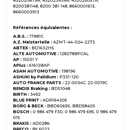
432020879R, 432023939R, 432025057R,
8200381148, 8200 381 148, 8660001613,
8660003913
Références équivalentes :
A.B.S.
:
17981C
A.Z. Meisterteile
:
AZMT-44-024-2273
ABTEX
:
BD1632HS
ALTE AUTOMOTIVE
:
128278BFCAL
AP
:
15031 Y
APlus
:
61612BAP
ASAM AUTOMOTIVE
:
198196
ASHUKI by Palidium
:
P331-120
AUTO FRANCE PARTS
:
22-0034C, 22-0019C
BENDIX Braking
:
BDS1048
BIRTH
:
3492
BLUE PRINT
:
ADR164305
BORG & BECK
:
BBD6069S, BBD5840S
BOSCH
:
0 986 479 F30, 0 986 479 695, 0 986 479
015
BRAXIS
:
AD0286
BRECO
:
BY 6023