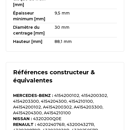
[mm]
Épaisseur
9,5 mm
minimum [mm]
Diamètre du
30 mm
centrage [mm]
Hauteur [mm]
88,1 mm
Références constructeur &
équivalentes
MERCEDES-BENZ
:
4154200102, 4154200302,
4154203300, 4154204300, 4154210100,
A4154200102, A4154200302, A4154203300,
A4154204300, A4154210100
NISSAN
:
4320200Q0E
RENAULT
:
402024076R, 432004327R,