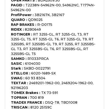
OPEN PARTS
:
BDA2509.30
PAGID
:
T2238N-54962N-00, 54962NC, T1774N-
54962N-00
ProfiPower
:
3B2167K, 3B2167
QUARO
:
QD9025
RAP BRAKES
:
R-D0175
RIDEX
:
82B0649
ROTINGER
:
RT 3255-GL, RT 3255-GL T3, RT
3255-GL T5, RT 3255-GL T6, RT 3255-GL T9, RT
3255BS, RT 3255BS-GL T9, RT 3255, RT 3255BS-
GL T3, RT 3255BS-GL T6, RT 3255BS-GL, RT
3255BS-GL T5
SAMKO
:
R1033PRCA
SASIC
:
6104030
Stark
:
SKBD-0022791
STELLOX
:
6020-1689-SX
SWAG
:
60 93 8304
TEXTAR
:
2469201-1962-00, 2469204-1962-00,
92196203
TOMEX Brakes
:
TX 73-591
TOPRAN
:
700 819
TRADEX FRANCE
:
DSQ-T8, TBD1008
TRISCAN
:
8120 25159C