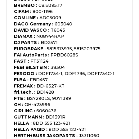
BREMBO
:
08.B395.17
CIFAM
:
800-1196
COMLINE
:
ADC3009
DACO Germany
:
603040
DAVID VASCO
:
T6043
DIAMAX
:
N08744RAP
DJ PARTS
:
BD2571
EUROBRAKE
:
5815313975, 5815203975
FAI AutoParts
:
FPBD6028S
FAST
:
FT31124
FEBI BILSTEIN
:
38304
FERODO
:
DDF1734-1, DDF1796, DDF1734C-1
FI.BA
:
FBD457
FREMAX
:
BD-6327-KT
fri.tech.
:
BD1428
FTE
:
BS7290LS, 9071399
GH
:
GH-423996
GIRLING
:
6060436
GUTTMANN
:
BD1391R
HELLA
:
8DD 355 123-421
HELLA PAGID
:
8DD 355 123-421
HERTH+BUSS JAKOPARTS
:
J3311060