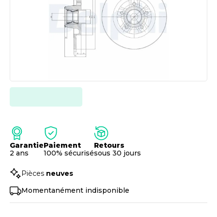
Garantie
Paiement
Retours
2 ans
100% sécurisé
sous 30 jours
Pièces
neuves
Momentanément indisponible