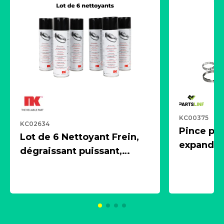
KC00375
KC02634
Pince pn
Lot de 6 Nettoyant Frein,
expandeur
dégraissant puissant,
1 souffle
aérosol 500ml - NK
universe
2021600
KC00375