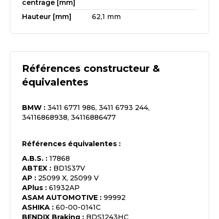
centrage [mm]
Hauteur [mm]
62,1 mm
Références constructeur &
équivalentes
BMW
:
3411 6771 986, 3411 6793 244,
34116868938, 34116886477
Références équivalentes :
A.B.S.
:
17868
ABTEX
:
BD1537V
AP
:
25099 X, 25099 V
APlus
:
61932AP
ASAM AUTOMOTIVE
:
99992
ASHIKA
:
60-00-0141C
BENDIX Braking
:
BDS1243HC