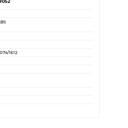
9052
ABS
074/1612