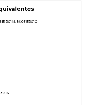
quivalentes
 615 301M, 8K0615301Q
039.1S