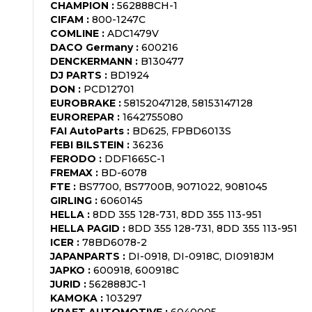
CHAMPION
:
562888CH-1
CIFAM
:
800-1247C
COMLINE
:
ADC1479V
DACO Germany
:
600216
DENCKERMANN
:
B130477
DJ PARTS
:
BD1924
DON
:
PCD12701
EUROBRAKE
:
58152047128, 58153147128
EUROREPAR
:
1642755080
FAI AutoParts
:
BD625, FPBD6013S
FEBI BILSTEIN
:
36236
FERODO
:
DDF1665C-1
FREMAX
:
BD-6078
FTE
:
BS7700, BS7700B, 9071022, 9081045
GIRLING
:
6060145
HELLA
:
8DD 355 128-731, 8DD 355 113-951
HELLA PAGID
:
8DD 355 128-731, 8DD 355 113-951
ICER
:
78BD6078-2
JAPANPARTS
:
DI-0918, DI-0918C, DI0918JM
JAPKO
:
600918, 600918C
JURID
:
562888JC-1
KAMOKA
:
103297
KRAFT AUTOMOTIVE
:
6040005