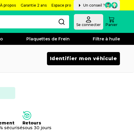
À propos
Garantie 2 ans
Espace pro
Un conseil ?
Se connecter
Panier
bo
Plaquettes de Frein
Filtre à huile
Identifier mon véhicule
ement
Retours
% sécurisé
sous 30 jours