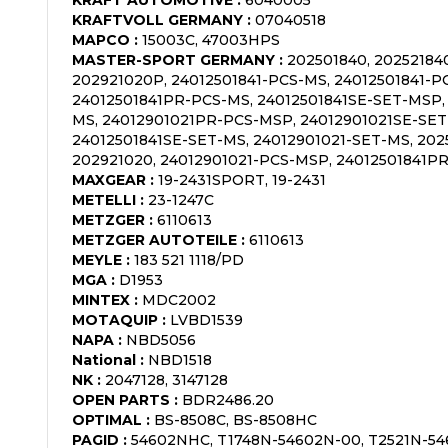
KRAFTVOLL GERMANY
:
07040518
MAPCO
:
15003C, 47003HPS
MASTER-SPORT GERMANY
:
202501840, 20252184
202921020P, 24012501841-PCS-MS, 24012501841-P
24012501841PR-PCS-MS, 24012501841SE-SET-MSP,
MS, 24012901021PR-PCS-MSP, 24012901021SE-SET
24012501841SE-SET-MS, 24012901021-SET-MS, 202
202921020, 24012901021-PCS-MSP, 24012501841P
MAXGEAR
:
19-2431SPORT, 19-2431
METELLI
:
23-1247C
METZGER
:
6110613
METZGER AUTOTEILE
:
6110613
MEYLE
:
183 521 1118/PD
MGA
:
D1953
MINTEX
:
MDC2002
MOTAQUIP
:
LVBD1539
NAPA
:
NBD5056
National
:
NBD1518
NK
:
2047128, 3147128
OPEN PARTS
:
BDR2486.20
OPTIMAL
:
BS-8508C, BS-8508HC
PAGID
:
54602NHC, T1748N-54602N-00, T2521N-5