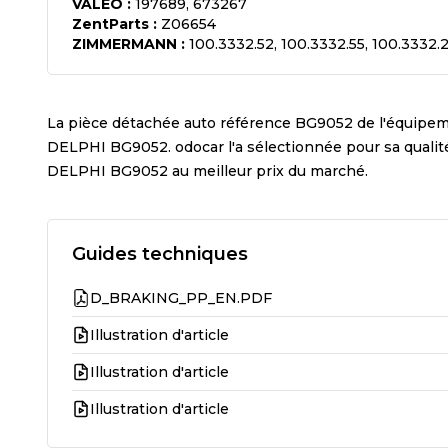
VALEO
:
197689, 673267
ZentParts
:
Z06654
ZIMMERMANN
:
100.3332.52, 100.3332.55, 100.3332.
La pièce détachée auto référence
BG9052
de l'équipe
DELPHI BG9052
. odocar l'a sélectionnée pour sa qual
DELPHI BG9052
au meilleur prix du marché.
Guides techniques
D_BRAKING_PP_EN.PDF
Illustration d'article
Illustration d'article
Illustration d'article