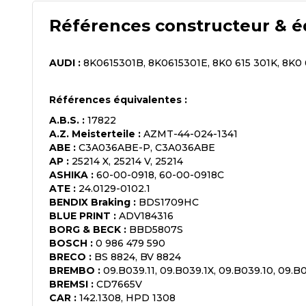
Références constructeur & é
AUDI
:
8K0615301B, 8K0615301E, 8K0 615 301K, 8K0
Références équivalentes :
A.B.S.
:
17822
A.Z. Meisterteile
:
AZMT-44-024-1341
ABE
:
C3A036ABE-P, C3A036ABE
AP
:
25214 X, 25214 V, 25214
ASHIKA
:
60-00-0918, 60-00-0918C
ATE
:
24.0129-0102.1
BENDIX Braking
:
BDS1709HC
BLUE PRINT
:
ADV184316
BORG & BECK
:
BBD5807S
BOSCH
:
0 986 479 590
BRECO
:
BS 8824, BV 8824
BREMBO
:
09.B039.11, 09.B039.1X, 09.B039.10, 09.B
BREMSI
:
CD7665V
CAR
:
142.1308, HPD 1308