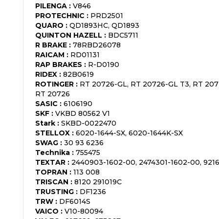
PILENGA
:
V846
PROTECHNIC
:
PRD2501
QUARO
:
QD1893HC, QD1893
QUINTON HAZELL
:
BDC5711
R BRAKE
:
78RBD26078
RAICAM
:
RD01131
RAP BRAKES
:
R-D0190
RIDEX
:
82B0619
ROTINGER
:
RT 20726-GL, RT 20726-GL T3, RT 207
RT 20726
SASIC
:
6106190
SKF
:
VKBD 80562 V1
Stark
:
SKBD-0022470
STELLOX
:
6020-1644-SX, 6020-1644K-SX
SWAG
:
30 93 6236
Technika
:
755475
TEXTAR
:
2440903-1602-00, 2474301-1602-00, 921
TOPRAN
:
113 008
TRISCAN
:
8120 291019C
TRUSTING
:
DF1236
TRW
:
DF6014S
VAICO
:
V10-80094