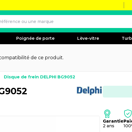
Poignée de porte
Lève-vitre
Tur
 compatibilité de ce produit.
Disque de frein DELPHI BG9052
BG9052
Garantie
Pai
2 ans
100