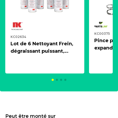
KC00375
KC02634
Pince pn
Lot de 6 Nettoyant Frein,
expandeur
dégraissant puissant,
1 souffle
aérosol 500ml - NK
universe
2021600
KC00375
Peut être monté sur