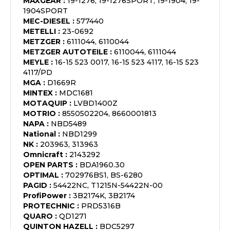
MAXGEAR
:
19-1276, 19-1276SPORT, 19-1904, 19-
1904SPORT
MEC-DIESEL
:
577440
METELLI
:
23-0692
METZGER
:
6111044, 6110044
METZGER AUTOTEILE
:
6110044, 6111044
MEYLE
:
16-15 523 0017, 16-15 523 4117, 16-15 523
4117/PD
MGA
:
D1669R
MINTEX
:
MDC1681
MOTAQUIP
:
LVBD1400Z
MOTRIO
:
8550502204, 8660001813
NAPA
:
NBD5489
National
:
NBD1299
NK
:
203963, 313963
Omnicraft
:
2143292
OPEN PARTS
:
BDA1960.30
OPTIMAL
:
702976BS1, BS-6280
PAGID
:
54422NC, T1215N-54422N-00
ProfiPower
:
3B2174K, 3B2174
PROTECHNIC
:
PRD5316B
QUARO
:
QD1271
QUINTON HAZELL
:
BDC5297