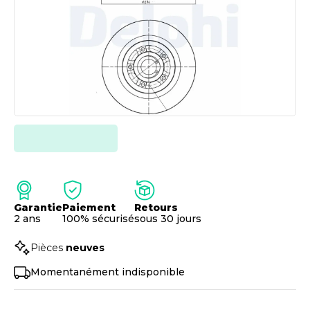
Garantie
Paiement
Retours
2 ans
100% sécurisé
sous 30 jours
Pièces
neuves
Momentanément indisponible