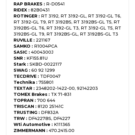
RAP BRAKES
:
R-D0541
RIDEX
:
82B0431
ROTINGER
:
RT 3192, RT 3192-GL, RT 3192-GL T6,
RT 3192-GL T9, RT 3192BS, RT 3192BS-GL T5, RT
3192BS-GL T6, RT 3192-GL T3, RT 3192-GL T5, RT
3192BS-GL T9, RT 3192BS-GL, RT 3192BS-GL T3
RUVILLE
:
221167
SAMKO
:
R1004PCA
SASIC
:
4004300J
SNR
:
KF155.81U
Stark
:
SKBD-0022117
SWAG
:
60 92 1299
TECDRIVE
:
TDF0047
Technika
:
755801
TEXTAR
:
2348202-1422-00, 92142203
TOMEX Brakes
:
TX 71-831
TOPRAN
:
700 644
TRISCAN
:
8120 25141C
TRUSTING
:
DF832A
TRW
:
DF4227BS, DF4227
Wti Automotive
:
K111365
ZIMMERMANN
:
470.2415.00