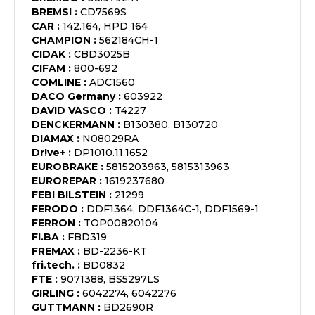
BREMSI
:
CD7569S
CAR
:
142.164, HPD 164
CHAMPION
:
562184CH-1
CIDAK
:
CBD3025B
CIFAM
:
800-692
COMLINE
:
ADC1560
DACO Germany
:
603922
DAVID VASCO
:
T4227
DENCKERMANN
:
B130380, B130720
DIAMAX
:
N08029RA
Dr!ve+
:
DP1010.11.1652
EUROBRAKE
:
5815203963, 5815313963
EUROREPAR
:
1619237680
FEBI BILSTEIN
:
21299
FERODO
:
DDF1364, DDF1364C-1, DDF1569-1
FERRON
:
TOP00820104
FI.BA
:
FBD319
FREMAX
:
BD-2236-KT
fri.tech.
:
BD0832
FTE
:
9071388, BS5297LS
GIRLING
:
6042274, 6042276
GUTTMANN
:
BD2690R