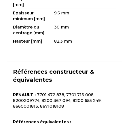
[mm]
Épaisseur
9,5 mm
minimum [mm]
Diamètre du
30 mm
centrage [mm]
Hauteur [mm]
82,3 mm
Références constructeur &
équivalentes
RENAULT
:
7701 472 838, 7701 713 008,
8200209774, 8200 367 094, 8200 655 249,
8660001813, 8671018108
Références équivalentes :