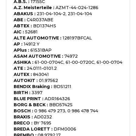
A.B.S.
:
17155C
A.Z. Meisterteile
:
AZMT-44-024-1286
ABAKUS
:
231-04-104-2, 231-04-104
ABE
:
C4R037ABE
ABTEX
:
BD1374HS
AIC
:
52681
ALTE AUTOMOTIVE
:
128197BFCAL
AP
:
14912 Y
APlus
:
61531BAP
ASAM AUTOMOTIVE
:
74972
ASHIKA
:
61-00-0704C, 61-00-0720C, 61-00-0704
ATE
:
24.0111-0101.2
AUTEX
:
843041
AUTOKIT
:
01.97562
BENDIX Braking
:
BDS1211
BIRTH
:
3397
BLUE PRINT
:
ADR164326
BORG & BECK
:
BBD5742S
BOSCH
:
0 986 479 273, 0 986 478 744
BRAXIS
:
AD0232
BRECO
:
BY 7695
BREDA LORETT
:
DFM0006
BREMBO
:
08.9792.17