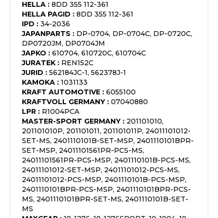
HELLA
:
8DD 355 112-361
HELLA PAGID
:
8DD 355 112-361
IPD
:
34-2036
JAPANPARTS
:
DP-0704, DP-0704C, DP-0720C,
DP0720JM, DP0704JM
JAPKO
:
610704, 610720C, 610704C
JURATEK
:
REN152C
JURID
:
562184JC-1, 562378J-1
KAMOKA
:
1031133
KRAFT AUTOMOTIVE
:
6055100
KRAFTVOLL GERMANY
:
07040880
LPR
:
R1004PCA
MASTER-SPORT GERMANY
:
201101010,
201101010P, 201101011, 201101011P, 24011101012-
SET-MS, 2401110101B-SET-MSP, 2401110101BPR-
SET-MSP, 24011101561PR-PCS-MS,
24011101561PR-PCS-MSP, 2401110101B-PCS-MS,
24011101012-SET-MSP, 24011101012-PCS-MS,
24011101012-PCS-MSP, 2401110101B-PCS-MSP,
2401110101BPR-PCS-MSP, 2401110101BPR-PCS-
MS, 2401110101BPR-SET-MS, 2401110101B-SET-
MS