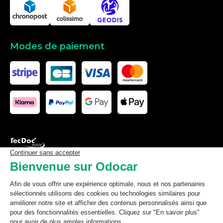
Modes de paiement
Les données affichées ici, particulièrement la base de donnée
complète, ne doivent pas être copiées. Il est interdit d’exploiter les
données ou la base de données complète, de laisser un tiers les
exploiter, ni de les rendre accessible à un tiers, sans accord
préalable de TecDoc. Toute infraction constitue une violation des
droits d’auteur et fera l’objet de poursuites.
odocar
2026
©