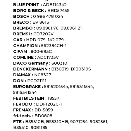
BLUE PRINT
:
ADB114342
BORG & BECK
:
BBD5745S
BOSCH
:
0 986 478 024
BRECO
:
BV 8613
BREMBO
:
09.8961.76, 09.8961.21
BREMSI
:
CD7202V
CAR
:
HPD 079, 142.079
CHAMPION
:
562384CH-1
CIFAM
:
800-693C
COMLINE
:
ADC1735V
DACO Germany
:
600310
DENCKERMANN
:
B130319, B130319S
DIAMAX
:
N08327
DON
:
PCD21111
EUROBRAKE
:
5815201544, 5815311544,
5815341544
FEBI BILSTEIN
:
18557
FERODO
:
DDF1202C-1
FREMAX
:
BD-5859
fri.tech.
:
BD0808
FTE
:
BS5310B, BS5310HB, 9071254, 9082561,
BS5310, 9081185