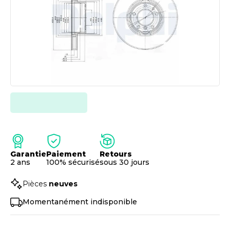
Garantie
Paiement
Retours
2 ans
100% sécurisé
sous 30 jours
Pièces
neuves
Momentanément indisponible