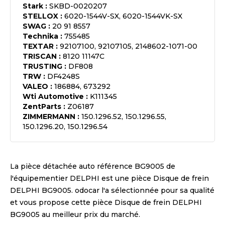
Stark
:
SKBD-0020207
STELLOX
:
6020-1544V-SX, 6020-1544VK-SX
SWAG
:
20 91 8557
Technika
:
755485
TEXTAR
:
92107100, 92107105, 2148602-1071-00
TRISCAN
:
8120 11147C
TRUSTING
:
DF808
TRW
:
DF4248S
VALEO
:
186884, 673292
Wti Automotive
:
K111345
ZentParts
:
Z06187
ZIMMERMANN
:
150.1296.52, 150.1296.55,
150.1296.20, 150.1296.54
La pièce détachée auto référence
BG9005
de
l'équipementier
DELPHI
est une pièce
Disque de frein
DELPHI BG9005
. odocar l'a sélectionnée pour sa qualité
et vous propose cette pièce
Disque de frein DELPHI
BG9005
au meilleur prix du marché.