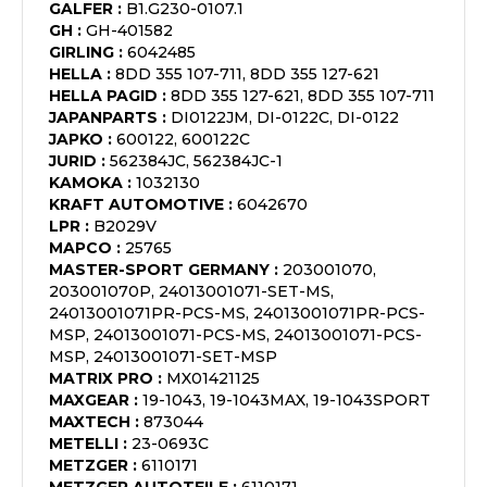
GALFER
:
B1.G230-0107.1
GH
:
GH-401582
GIRLING
:
6042485
HELLA
:
8DD 355 107-711, 8DD 355 127-621
HELLA PAGID
:
8DD 355 127-621, 8DD 355 107-711
JAPANPARTS
:
DI0122JM, DI-0122C, DI-0122
JAPKO
:
600122, 600122C
JURID
:
562384JC, 562384JC-1
KAMOKA
:
1032130
KRAFT AUTOMOTIVE
:
6042670
LPR
:
B2029V
MAPCO
:
25765
MASTER-SPORT GERMANY
:
203001070,
203001070P, 24013001071-SET-MS,
24013001071PR-PCS-MS, 24013001071PR-PCS-
MSP, 24013001071-PCS-MS, 24013001071-PCS-
MSP, 24013001071-SET-MSP
MATRIX PRO
:
MX01421125
MAXGEAR
:
19-1043, 19-1043MAX, 19-1043SPORT
MAXTECH
:
873044
METELLI
:
23-0693C
METZGER
:
6110171