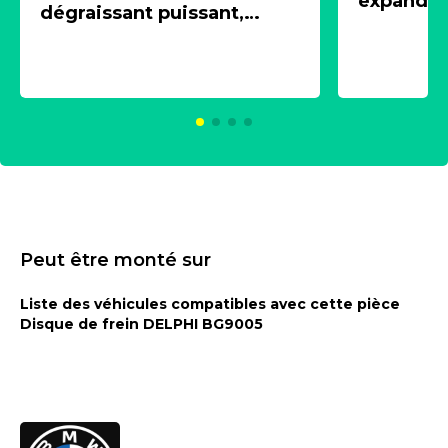
expandeur
dégraissant puissant,
1 souffle
aérosol 500ml - NK
universe
2021600
KC00375
Peut être monté sur
Liste des véhicules compatibles avec cette pièce
Disque de frein DELPHI BG9005