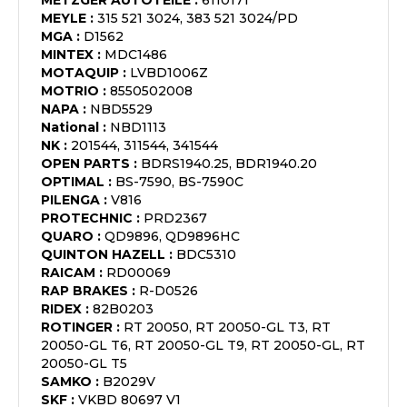
METZGER AUTOTEILE
:
6110171
MEYLE
:
315 521 3024, 383 521 3024/PD
MGA
:
D1562
MINTEX
:
MDC1486
MOTAQUIP
:
LVBD1006Z
MOTRIO
:
8550502008
NAPA
:
NBD5529
National
:
NBD1113
NK
:
201544, 311544, 341544
OPEN PARTS
:
BDRS1940.25, BDR1940.20
OPTIMAL
:
BS-7590, BS-7590C
PILENGA
:
V816
PROTECHNIC
:
PRD2367
QUARO
:
QD9896, QD9896HC
QUINTON HAZELL
:
BDC5310
RAICAM
:
RD00069
RAP BRAKES
:
R-D0526
RIDEX
:
82B0203
ROTINGER
:
RT 20050, RT 20050-GL T3, RT
20050-GL T6, RT 20050-GL T9, RT 20050-GL, RT
20050-GL T5
SAMKO
:
B2029V
SKF
:
VKBD 80697 V1