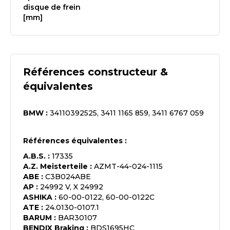
disque de frein
[mm]
Références constructeur &
équivalentes
BMW
:
34110392525, 3411 1165 859, 3411 6767 059
Références équivalentes :
A.B.S.
:
17335
A.Z. Meisterteile
:
AZMT-44-024-1115
ABE
:
C3B024ABE
AP
:
24992 V, X 24992
ASHIKA
:
60-00-0122, 60-00-0122C
ATE
:
24.0130-0107.1
BARUM
:
BAR30107
BENDIX Braking
:
BDS1695HC