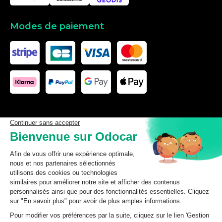
Modes de paiement
Les données affichées ici, particulièrement la base de donnée
complète, ne doivent pas être copiées. Il est interdit d’exploiter les
données ou la base de données complète, de laisser un tiers les
exploiter, ni de les rendre accessible à un tiers, sans accord
préalable de TecDoc. Toute infraction constitue une violation des
droits d’auteur et fera l’objet de poursuites.
odocar
2026
©
CGV Particuliers
CGV Professionnels