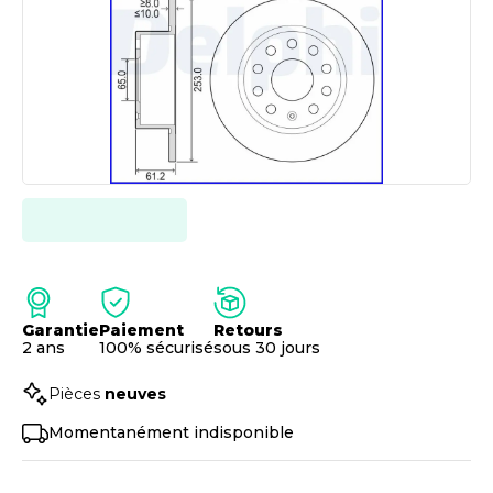
Garantie
Paiement
Retours
2 ans
100% sécurisé
sous 30 jours
Pièces
neuves
Momentanément indisponible