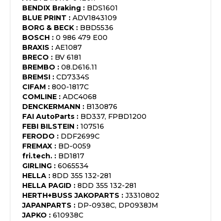
BENDIX Braking
:
BDS1601
BLUE PRINT
:
ADV1843109
BORG & BECK
:
BBD5536
BOSCH
:
0 986 479 E00
BRAXIS
:
AE1087
BRECO
:
BV 6181
BREMBO
:
08.D616.11
BREMSI
:
CD7334S
CIFAM
:
800-1817C
COMLINE
:
ADC4068
DENCKERMANN
:
B130876
FAI AutoParts
:
BD337, FPBD1200
FEBI BILSTEIN
:
107516
FERODO
:
DDF2699C
FREMAX
:
BD-0059
fri.tech.
:
BD1817
GIRLING
:
6065534
HELLA
:
8DD 355 132-281
HELLA PAGID
:
8DD 355 132-281
HERTH+BUSS JAKOPARTS
:
J3310802
JAPANPARTS
:
DP-0938C, DP0938JM
JAPKO
:
610938C