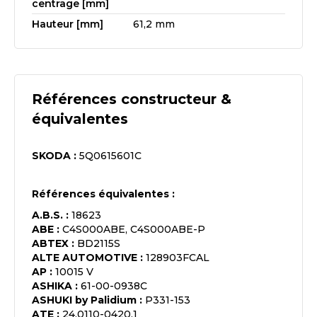
centrage [mm]
Hauteur [mm]
61,2 mm
Références constructeur &
équivalentes
SKODA
:
5Q0615601C
Références équivalentes :
A.B.S.
:
18623
ABE
:
C4S000ABE, C4S000ABE-P
ABTEX
:
BD2115S
ALTE AUTOMOTIVE
:
128903FCAL
AP
:
10015 V
ASHIKA
:
61-00-0938C
ASHUKI by Palidium
:
P331-153
ATE
:
24.0110-0420.1