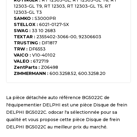
ROTINGER
:
RT 12303-GL, RT 12303-GL T6, RT
12303-GL T9, RT 12303, RT 12303-GL T5, RT
12303-GL T3
SAMKO
:
S3000PR
STELLOX
:
6021-0127-SX
SWAG
:
33 10 2683
TEXTAR
:
2355402-3066-00, 92306603
TRUSTING
:
DF1817
TRW
:
DF6553
VAICO
:
V10-40102
VALEO
:
672719
ZentParts
:
Z06498
ZIMMERMANN
:
600.3258.52, 600.3258.20
La pièce détachée auto référence
BG5022C
de
l'équipementier
DELPHI
est une pièce
Disque de frein
DELPHI BG5022C
. odocar l'a sélectionnée pour sa
qualité et vous propose cette pièce
Disque de frein
DELPHI BG5022C
au meilleur prix du marché.