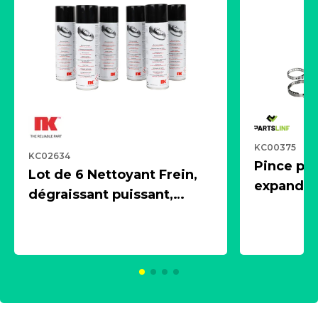
KC00375
KC02634
Pince pn
Lot de 6 Nettoyant Frein,
expandeur
dégraissant puissant,
1 souffle
aérosol 500ml - NK
universe
2021600
KC00375