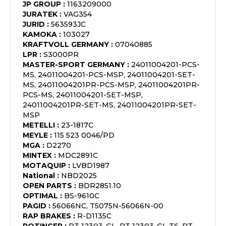
JP GROUP
:
1163209000
JURATEK
:
VAG354
JURID
:
563593JC
KAMOKA
:
103027
KRAFTVOLL GERMANY
:
07040885
LPR
:
S3000PR
MASTER-SPORT GERMANY
:
24011004201-PCS-
MS, 24011004201-PCS-MSP, 24011004201-SET-
MS, 24011004201PR-PCS-MSP, 24011004201PR-
PCS-MS, 24011004201-SET-MSP,
24011004201PR-SET-MS, 24011004201PR-SET-
MSP
METELLI
:
23-1817C
MEYLE
:
115 523 0046/PD
MGA
:
D2270
MINTEX
:
MDC2891C
MOTAQUIP
:
LVBD1987
National
:
NBD2025
OPEN PARTS
:
BDR2851.10
OPTIMAL
:
BS-9610C
PAGID
:
56066NC, T5075N-56066N-00
RAP BRAKES
:
R-D1135C