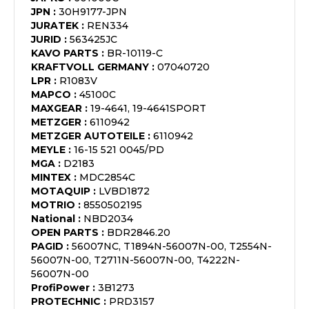
JPN
:
30H9177-JPN
JURATEK
:
REN334
JURID
:
563425JC
KAVO PARTS
:
BR-10119-C
KRAFTVOLL GERMANY
:
07040720
LPR
:
R1083V
MAPCO
:
45100C
MAXGEAR
:
19-4641, 19-4641SPORT
METZGER
:
6110942
METZGER AUTOTEILE
:
6110942
MEYLE
:
16-15 521 0045/PD
MGA
:
D2183
MINTEX
:
MDC2854C
MOTAQUIP
:
LVBD1872
MOTRIO
:
8550502195
National
:
NBD2034
OPEN PARTS
:
BDR2846.20
PAGID
:
56007NC, T1894N-56007N-00, T2554N-
56007N-00, T2711N-56007N-00, T4222N-
56007N-00
ProfiPower
:
3B1273
PROTECHNIC
:
PRD3157