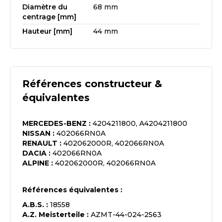
Diamètre du
68 mm
centrage [mm]
Hauteur [mm]
44 mm
Références constructeur &
équivalentes
MERCEDES-BENZ
:
4204211800, A4204211800
NISSAN
:
402066RN0A
RENAULT
:
402062000R, 402066RN0A
DACIA
:
402066RN0A
ALPINE
:
402062000R, 402066RN0A
Références équivalentes :
A.B.S.
:
18558
A.Z. Meisterteile
:
AZMT-44-024-2563