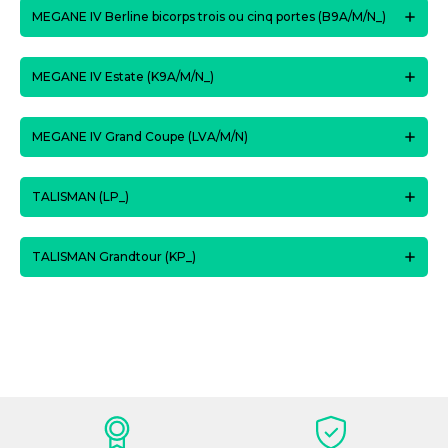
MEGANE IV Berline bicorps trois ou cinq portes (B9A/M/N_)
MEGANE IV Estate (K9A/M/N_)
MEGANE IV Grand Coupe (LVA/M/N)
TALISMAN (LP_)
TALISMAN Grandtour (KP_)