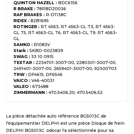
QUINTON HAZELL
:
BDC6156
R BRAKE
:
78RBD20036
RAP BRAKES
:
R-D1138C
RIDEX
:
82B1695
ROTINGER
:
RT 4563, RT 4563-GL T3, RT 4563-
GL T5, RT 4563-GL T6, RT 4563-GL T9, RT 4563-
GL
SAMKO
:
R1083V
Stark
:
SKBD-0023839
SWAG
:
33 10 0915
TEXTAR
:
2234701-3007-00, 2280301-3007-00,
2491401-3007-00, 2659401-3007-00, 92300703
TRW
:
DF4615, DF6546
VAICO
:
V46-40031
VALEO
:
673488
ZIMMERMANN
:
470.5406.20, 470.5406.52
La pièce détachée auto référence
BG5013C
de
l'équipementier
DELPHI
est une pièce
Disque de frein
DELPHI BG5013C
. odocar l'a sélectionnée pour sa