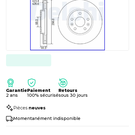
Garantie
Paiement
Retours
2 ans
100% sécurisé
sous 30 jours
Pièces
neuves
Momentanément indisponible