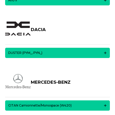
A110 II
DACIA
DUSTER (PYM_, PYN_)
MERCEDES-BENZ
CITAN Camionnette/Monospace (W420)