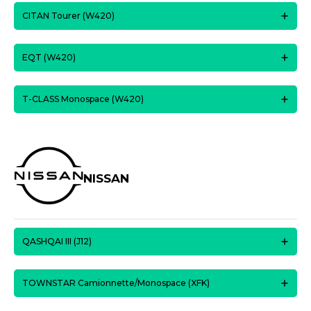
CITAN Tourer (W420)
EQT (W420)
T-CLASS Monospace (W420)
NISSAN
QASHQAI III (J12)
TOWNSTAR Camionnette/Monospace (XFK)