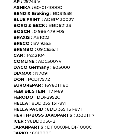
AP
:
25743 V
ASHIKA
:
60-01-1000C
BENDIX Braking
:
BDS1538
BLUE PRINT
:
ADBP430027
BORG & BECK
:
BBD6213S
BOSCH
:
0 986 479 F05
BRAXIS
:
AE1023
BRECO
:
BV 9353
BREMBO
:
09.C655.11
CAR
:
142.2104
COMLINE
:
ADC5007V
DACO Germany
:
603000
DIAMAX
:
N7091
DON
:
PCD17572
EUROREPAR
:
1676011180
FEBI BILSTEIN
:
171469
FERODO
:
DDF2952C
HELLA
:
8DD 355 131-871
HELLA PAGID
:
8DD 355 131-871
HERTH+BUSS JAKOPARTS
:
J3301117
ICER
:
78BD0036-2
JAPANPARTS
:
DI1000JM, DI-1000C
JAPKO
:
601000C