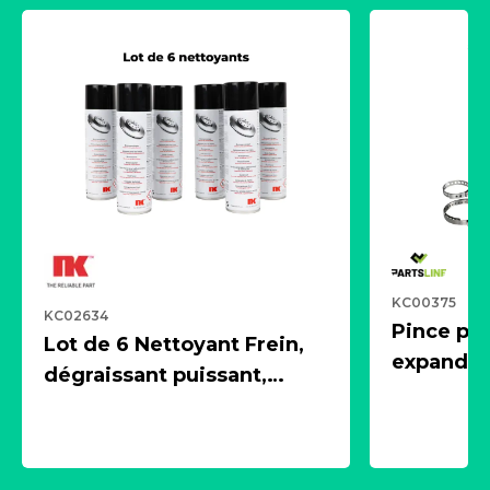
KC00375
KC02634
Pince pn
Lot de 6 Nettoyant Frein,
expandeur
dégraissant puissant,
1 souffle
aérosol 500ml - NK
universe
2021600
KC00375