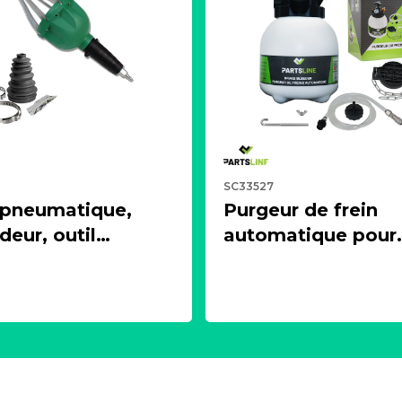
SC33527
 pneumatique,
Purgeur de frein
eur, outil
automatique pour
ur + 1 soufflet de
circuit de freinage
 universels
d'embrayage (3 litr
LINE KC00375
PARTSLINE SC335