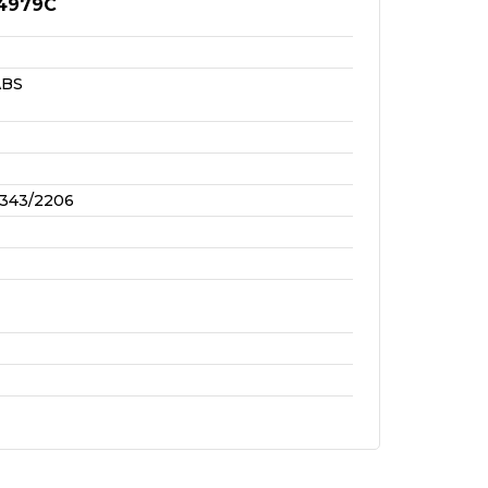
4979C
ABS
343/2206