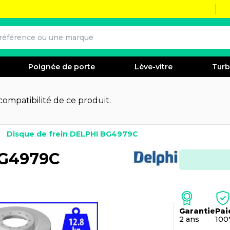
Poignée de porte
Lève-vitre
Tur
 compatibilité de ce produit.
Disque de frein DELPHI BG4979C
BG4979C
Garantie
Pai
2 ans
100