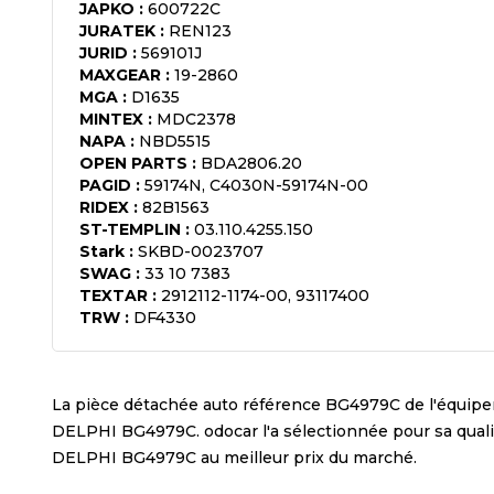
JAPKO
:
600722C
JURATEK
:
REN123
JURID
:
569101J
MAXGEAR
:
19-2860
MGA
:
D1635
MINTEX
:
MDC2378
NAPA
:
NBD5515
OPEN PARTS
:
BDA2806.20
PAGID
:
59174N, C4030N-59174N-00
RIDEX
:
82B1563
ST-TEMPLIN
:
03.110.4255.150
Stark
:
SKBD-0023707
SWAG
:
33 10 7383
TEXTAR
:
2912112-1174-00, 93117400
TRW
:
DF4330
La pièce détachée auto référence
BG4979C
de l'équip
DELPHI BG4979C
. odocar l'a sélectionnée pour sa qua
DELPHI BG4979C
au meilleur prix du marché.