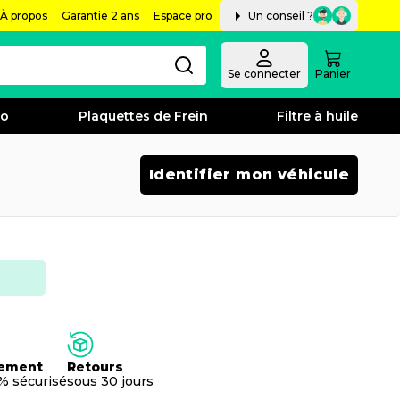
À propos
Garantie 2 ans
Espace pro
Un conseil ?
Se connecter
Panier
bo
Plaquettes de Frein
Filtre à huile
Identifier mon véhicule
ement
Retours
% sécurisé
sous 30 jours