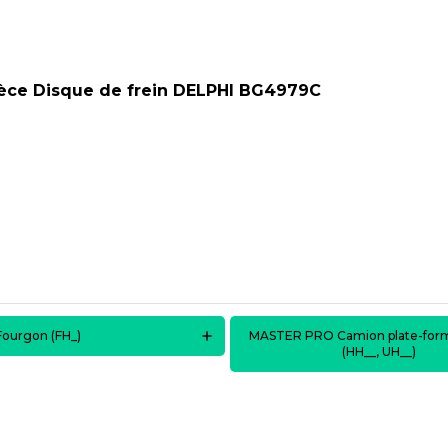
ièce
Disque de frein DELPHI BG4979C
urgon (FH_)
MASTER PRO Camion plate-form
(HH__, UH__)