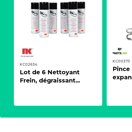
KC00375
KC02634
Pince
Lot de 6 Nettoyant
expand
Frein, dégraissant
écarte
puissant, aérosol 500ml
cardan
- NK 2021600
PARTS