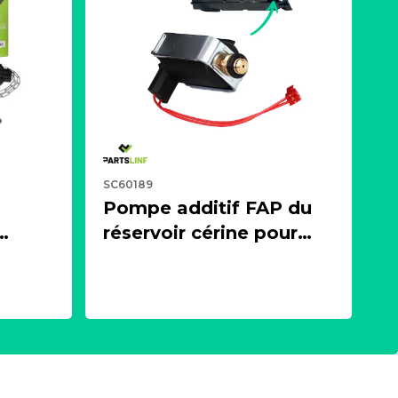
SC60189
Pompe additif FAP du
réservoir cérine pour
 ou
moteur 1.4, 1.5, 1.6, 2.0
es)
BlueHDI HDI
27
PARTSLINE SC60189