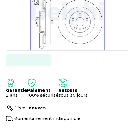
Garantie
Paiement
Retours
2 ans
100% sécurisé
sous 30 jours
Pièces
neuves
Momentanément indisponible