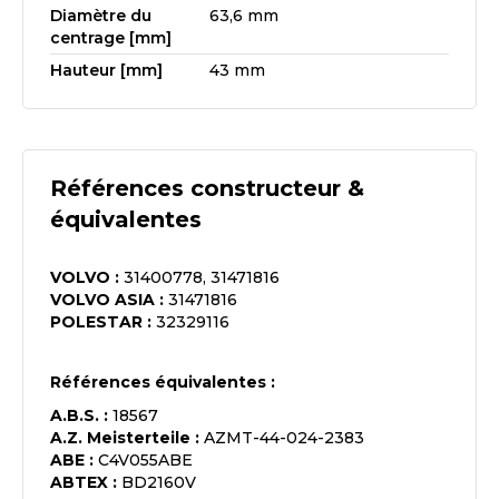
Diamètre du
63,6 mm
centrage [mm]
Hauteur [mm]
43 mm
Références constructeur &
équivalentes
VOLVO
:
31400778, 31471816
VOLVO ASIA
:
31471816
POLESTAR
:
32329116
Références équivalentes :
A.B.S.
:
18567
A.Z. Meisterteile
:
AZMT-44-024-2383
ABE
:
C4V055ABE
ABTEX
:
BD2160V