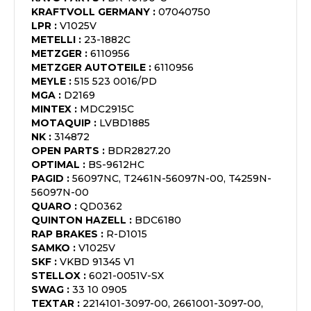
KRAFTVOLL GERMANY
:
07040750
LPR
:
V1025V
METELLI
:
23-1882C
METZGER
:
6110956
METZGER AUTOTEILE
:
6110956
MEYLE
:
515 523 0016/PD
MGA
:
D2169
MINTEX
:
MDC2915C
MOTAQUIP
:
LVBD1885
NK
:
314872
OPEN PARTS
:
BDR2827.20
OPTIMAL
:
BS-9612HC
PAGID
:
56097NC, T2461N-56097N-00, T4259N-
56097N-00
QUARO
:
QD0362
QUINTON HAZELL
:
BDC6180
RAP BRAKES
:
R-D1015
SAMKO
:
V1025V
SKF
:
VKBD 91345 V1
STELLOX
:
6021-0051V-SX
SWAG
:
33 10 0905
TEXTAR
:
2214101-3097-00, 2661001-3097-00,