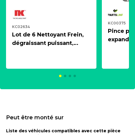
KC00375
KC02634
Pince pn
Lot de 6 Nettoyant Frein,
expandeur
dégraissant puissant,
1 souffle
aérosol 500ml - NK
universe
2021600
KC00375
Peut être monté sur
Liste des véhicules compatibles avec cette pièce