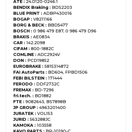
ATE
:
24.0120-0246.1
BENDIX Braking
:
BDS2203
BLUE PRINT
:
ADBP430016
BOGAP
:
V8211166
BORG & BECK
:
BBD5477
BOSCH
:
0 986 479 E87, 0 986 479 D96
BRAXIS
:
AE0834
CAR
:
142.2098
CIFAM
:
800-1882C
COMLINE
:
ADC2924V
DON
:
PCD19852
EUROBRAKE
:
5815314872
FAI AutoParts
:
BD604, FPBD1506
FEBI BILSTEIN
:
171444
FERODO
:
DDF2732C
FREMAX
:
BD-7296
fri.tech.
:
BD1882
FTE
:
9082643, BS7898B
JP GROUP
:
4963201400
JURATEK
:
VOL153
JURID
:
563288JC
KAMOKA
:
103558
KAVO PARTS
:
BR-10190-C