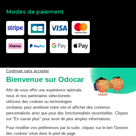
Modes de paiement
Les données affichées ici, particulièrement la base de donnée
complète, ne doivent pas être copiées. Il est interdit d’exploiter les
données ou la base de données complète, de laisser un tiers les
exploiter, ni de les rendre accessible à un tiers, sans accord
préalable de TecDoc. Toute infraction constitue une violation des
droits d’auteur et fera l’objet de poursuites.
odocar
2026
©
CGV Particuliers
CGV Professionnels