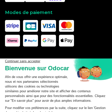
Modes de paiement
Les données affichées ici, particulièrement la base de donnée
complète, ne doivent pas être copiées. Il est interdit d’exploiter les
données ou la base de données complète, de laisser un tiers les
exploiter, ni de les rendre accessible à un tiers, sans accord
préalable de TecDoc. Toute infraction constitue une violation des
droits d’auteur et fera l’objet de poursuites.
odocar
2026
©
CGV Particuliers
CGV Professionnels