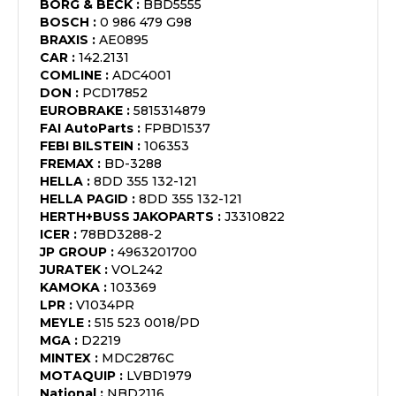
BORG & BECK
:
BBD5555
BOSCH
:
0 986 479 G98
BRAXIS
:
AE0895
CAR
:
142.2131
COMLINE
:
ADC4001
DON
:
PCD17852
EUROBRAKE
:
5815314879
FAI AutoParts
:
FPBD1537
FEBI BILSTEIN
:
106353
FREMAX
:
BD-3288
HELLA
:
8DD 355 132-121
HELLA PAGID
:
8DD 355 132-121
HERTH+BUSS JAKOPARTS
:
J3310822
ICER
:
78BD3288-2
JP GROUP
:
4963201700
JURATEK
:
VOL242
KAMOKA
:
103369
LPR
:
V1034PR
MEYLE
:
515 523 0018/PD
MGA
:
D2219
MINTEX
:
MDC2876C
MOTAQUIP
:
LVBD1979
National
:
NBD2116