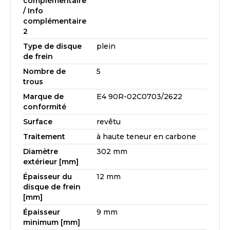
complémentaire
/ Info
complémentaire
2
Type de disque
plein
de frein
Nombre de
5
trous
Marque de
E4 90R-02C0703/2622
conformité
Surface
revêtu
Traitement
à haute teneur en carbone
Diamètre
302 mm
extérieur [mm]
Épaisseur du
12 mm
disque de frein
[mm]
Épaisseur
9 mm
minimum [mm]