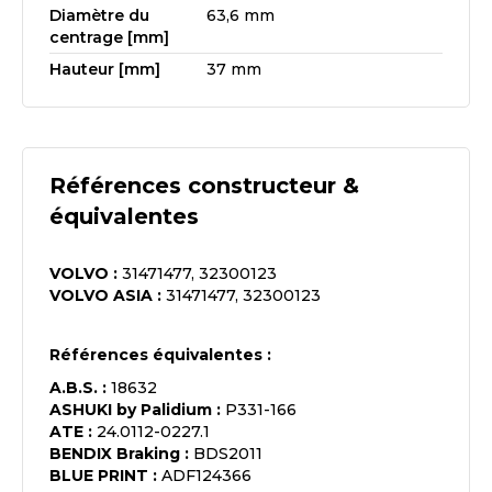
Diamètre du
63,6 mm
centrage [mm]
Hauteur [mm]
37 mm
Références constructeur &
équivalentes
VOLVO
:
31471477, 32300123
VOLVO ASIA
:
31471477, 32300123
Références équivalentes :
A.B.S.
:
18632
ASHUKI by Palidium
:
P331-166
ATE
:
24.0112-0227.1
BENDIX Braking
:
BDS2011
BLUE PRINT
:
ADF124366