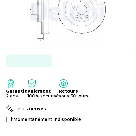
Garantie
Paiement
Retours
2 ans
100% sécurisé
sous 30 jours
Pièces
neuves
Momentanément indisponible