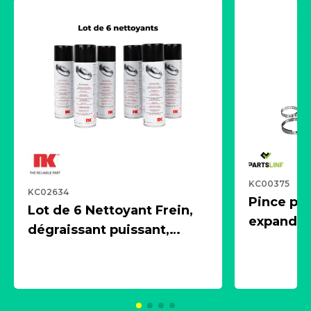
KC00375
KC02634
Pince pn
Lot de 6 Nettoyant Frein,
expandeur
dégraissant puissant,
1 souffle
aérosol 500ml - NK
universe
2021600
KC00375