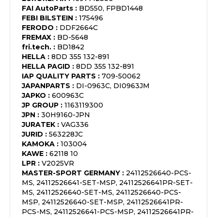
FAI AutoParts
:
BD550, FPBD1448
FEBI BILSTEIN
:
175496
FERODO
:
DDF2664C
FREMAX
:
BD-5648
fri.tech.
:
BD1842
HELLA
:
8DD 355 132-891
HELLA PAGID
:
8DD 355 132-891
IAP QUALITY PARTS
:
709-50062
JAPANPARTS
:
DI-0963C, DI0963JM
JAPKO
:
600963C
JP GROUP
:
1163119300
JPN
:
30H9160-JPN
JURATEK
:
VAG336
JURID
:
563228JC
KAMOKA
:
103004
KAWE
:
62118 10
LPR
:
V2025VR
MASTER-SPORT GERMANY
:
24112526640-PCS-
MS, 24112526641-SET-MSP, 24112526641PR-SET-
MS, 24112526640-SET-MS, 24112526640-PCS-
MSP, 24112526640-SET-MSP, 24112526641PR-
PCS-MS, 24112526641-PCS-MSP, 24112526641PR-