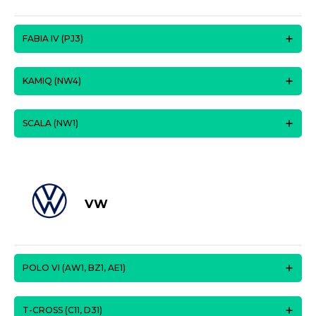
FABIA IV (PJ3)
KAMIQ (NW4)
SCALA (NW1)
VW
POLO VI (AW1, BZ1, AE1)
T-CROSS (C11, D31)