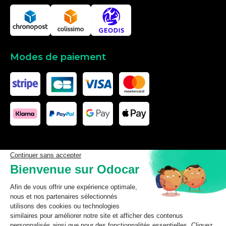
Modes de paiement
Les données affichées ici, particulièrement la base de donnée
complète, ne doivent pas être copiées. Il est interdit d’exploiter les
données ou la base de données complète, de laisser un tiers les
exploiter, ni de les rendre accessible à un tiers, sans accord
préalable de TecDoc. Toute infraction constitue une violation des
droits d’auteur et fera l’objet de poursuites.