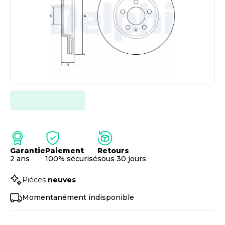
Garantie
Paiement
Retours
2 ans
100% sécurisé
sous 30 jours
Pièces
neuves
Momentanément indisponible