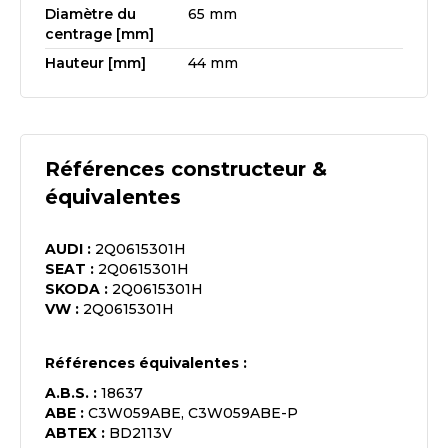
Diamètre du
65 mm
centrage [mm]
Hauteur [mm]
44 mm
Références constructeur &
équivalentes
AUDI
:
2Q0615301H
SEAT
:
2Q0615301H
SKODA
:
2Q0615301H
VW
:
2Q0615301H
Références équivalentes :
A.B.S.
:
18637
ABE
:
C3W059ABE, C3W059ABE-P
ABTEX
:
BD2113V