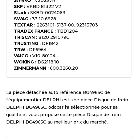
SAMKO
:
V2025VR
SKF
:
VKBD 81322 V2
Stark
:
SKBD-0024063
SWAG
:
33 10 6928
TEXTAR
:
2263101-3137-00, 92313703
TRADEX FRANCE
:
TBD1204
TRISCAN
:
8120 291079C
TRUSTING
:
DF1842
TRW
:
DF6964
VAICO
:
V10-80124
WOKING
:
D62118.10
ZIMMERMANN
:
600.3260.20
La pièce détachée auto référence
BG4965C
de
l'équipementier
DELPHI
est une pièce
Disque de frein
DELPHI BG4965C
. odocar l'a sélectionnée pour sa
qualité et vous propose cette pièce
Disque de frein
DELPHI BG4965C
au meilleur prix du marché.