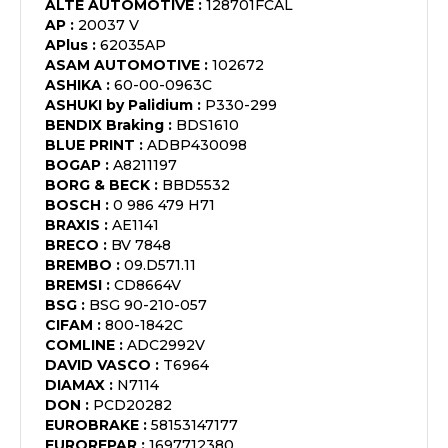
ALTE AUTOMOTIVE
:
128701FCAL
AP
:
20037 V
APlus
:
62035AP
ASAM AUTOMOTIVE
:
102672
ASHIKA
:
60-00-0963C
ASHUKI by Palidium
:
P330-299
BENDIX Braking
:
BDS1610
BLUE PRINT
:
ADBP430098
BOGAP
:
A8211197
BORG & BECK
:
BBD5532
BOSCH
:
0 986 479 H71
BRAXIS
:
AE1141
BRECO
:
BV 7848
BREMBO
:
09.D571.11
BREMSI
:
CD8664V
BSG
:
BSG 90-210-057
CIFAM
:
800-1842C
COMLINE
:
ADC2992V
DAVID VASCO
:
T6964
DIAMAX
:
N7114
DON
:
PCD20282
EUROBRAKE
:
58153147177
EUROREPAR
:
1697712380