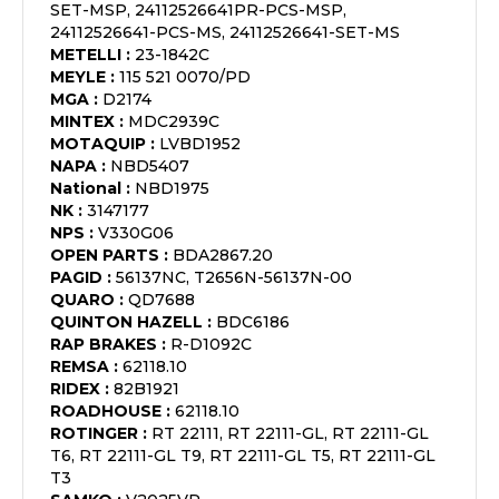
SET-MSP, 24112526641PR-PCS-MSP,
24112526641-PCS-MS, 24112526641-SET-MS
METELLI
:
23-1842C
MEYLE
:
115 521 0070/PD
MGA
:
D2174
MINTEX
:
MDC2939C
MOTAQUIP
:
LVBD1952
NAPA
:
NBD5407
National
:
NBD1975
NK
:
3147177
NPS
:
V330G06
OPEN PARTS
:
BDA2867.20
PAGID
:
56137NC, T2656N-56137N-00
QUARO
:
QD7688
QUINTON HAZELL
:
BDC6186
RAP BRAKES
:
R-D1092C
REMSA
:
62118.10
RIDEX
:
82B1921
ROADHOUSE
:
62118.10
ROTINGER
:
RT 22111, RT 22111-GL, RT 22111-GL
T6, RT 22111-GL T9, RT 22111-GL T5, RT 22111-GL
T3