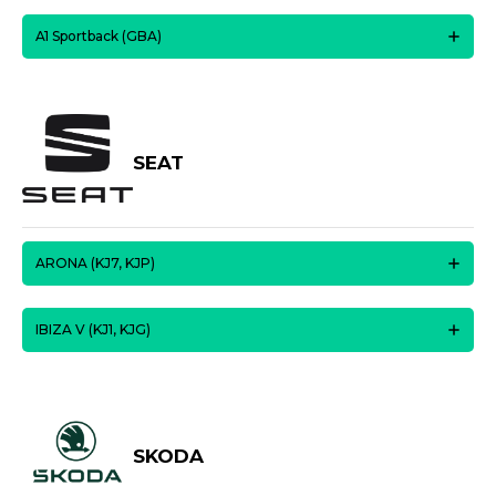
A1 Sportback (GBA)
SEAT
ARONA (KJ7, KJP)
IBIZA V (KJ1, KJG)
SKODA