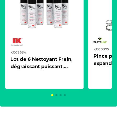
KC00375
KC02634
Pince pn
Lot de 6 Nettoyant Frein,
expandeur
dégraissant puissant,
1 souffle
aérosol 500ml - NK
universe
2021600
KC00375