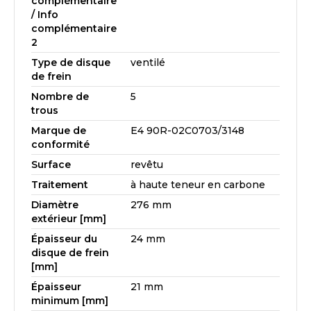
complémentaire
/ Info
complémentaire
2
Type de disque
ventilé
de frein
Nombre de
5
trous
Marque de
E4 90R-02C0703/3148
conformité
Surface
revêtu
Traitement
à haute teneur en carbone
Diamètre
276 mm
extérieur [mm]
Épaisseur du
24 mm
disque de frein
[mm]
Épaisseur
21 mm
minimum [mm]