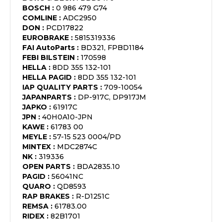
BOSCH
:
0 986 479 G74
COMLINE
:
ADC2950
DON
:
PCD17822
EUROBRAKE
:
5815319336
FAI AutoParts
:
BD321, FPBD1184
FEBI BILSTEIN
:
170598
HELLA
:
8DD 355 132-101
HELLA PAGID
:
8DD 355 132-101
IAP QUALITY PARTS
:
709-10054
JAPANPARTS
:
DP-917C, DP917JM
JAPKO
:
61917C
JPN
:
40H0A10-JPN
KAWE
:
61783 00
MEYLE
:
57-15 523 0004/PD
MINTEX
:
MDC2874C
NK
:
319336
OPEN PARTS
:
BDA2835.10
PAGID
:
56041NC
QUARO
:
QD8593
RAP BRAKES
:
R-D1251C
REMSA
:
61783.00
RIDEX
:
82B1701