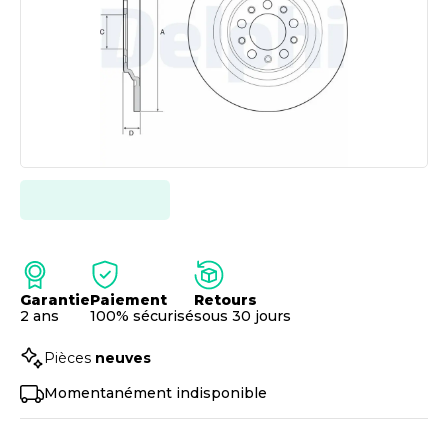
Garantie
Paiement
Retours
2 ans
100% sécurisé
sous 30 jours
Pièces
neuves
Momentanément indisponible