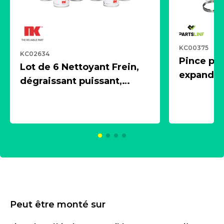
KC00375
KC02634
Pince pn
Lot de 6 Nettoyant Frein,
expandeur
dégraissant puissant,
1 souffle
aérosol 500ml - NK
universe
2021600
KC00375
Peut être monté sur