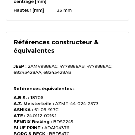
centrage [mm]
Hauteur [mm]
33 mm
Références constructeur &
équivalentes
JEEP
:
2AMV9886AC, 4779886AB, 4779886AC,
68243428AA, 68243428AB
Références équivalentes :
A.B.S.
:
18706
A.Z. Meisterteile
:
AZMT-44-024-2373
ASHIKA
:
61-09-917C
ATE
:
24.0112-0215.1
BENDIX Braking
:
BDS2245
BLUE PRINT
:
ADA104376
BORG & BECK
:
BBD5470