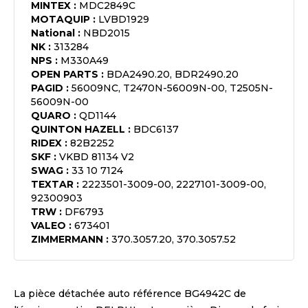
MINTEX
:
MDC2849C
MOTAQUIP
:
LVBD1929
National
:
NBD2015
NK
:
313284
NPS
:
M330A49
OPEN PARTS
:
BDA2490.20, BDR2490.20
PAGID
:
56009NC, T2470N-56009N-00, T2505N-
56009N-00
QUARO
:
QD1144
QUINTON HAZELL
:
BDC6137
RIDEX
:
82B2252
SKF
:
VKBD 81134 V2
SWAG
:
33 10 7124
TEXTAR
:
2223501-3009-00, 2227101-3009-00,
92300903
TRW
:
DF6793
VALEO
:
673401
ZIMMERMANN
:
370.3057.20, 370.3057.52
La pièce détachée auto référence
BG4942C
de