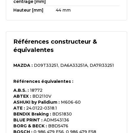
centrage [mm]
Hauteur [mm]
44 mm
Références constructeur &
équivalentes
MAZDA
:
D09T33251, DA6A33251A, DA7R33251
Références équivalentes :
A.B.S.
:
18772
ABTEX
:
BD2110V
ASHUKI by Palidium
:
M606-60
ATE
:
24.0122-0318.1
BENDIX Braking
:
BDS1830
BLUE PRINT
:
ADM543136
BORG & BECK
:
BBD5476
BOSCH
:
0 986 479 E56, 0 986 479 E58