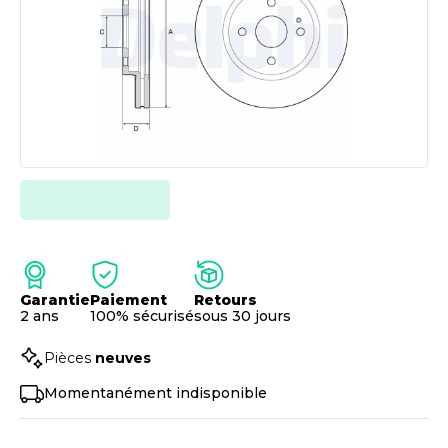
Garantie
Paiement
Retours
2 ans
100% sécurisé
sous 30 jours
Pièces
neuves
Momentanément indisponible