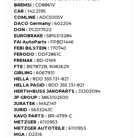
BREMSI
:
CD8861V
CAR
:
142.2195
COMLINE
:
ADC5005V
DACO Germany
:
602204
DON
:
PCD17522
EUROBRAKE
:
5815313284
FAI AutoParts
:
FPBD1446
FEBI BILSTEIN
:
170740
FERODO
:
DDF2861C
FREMAX
:
BD-0169
FTE
:
BS7872B, 9082629
GIRLING
:
6067931
HELLA
:
8DD 355 131-821
HELLA PAGID
:
8DD 355 131-821
HERTH+BUSS JAKOPARTS
:
J3303094
JP GROUP
:
3863102500
JURATEK
:
MAZ147
JURID
:
563324JC
KAVO PARTS
:
BR-4799-C
METZGER
:
6110953
METZGER AUTOTEILE
:
6110953
MGA
:
D2316