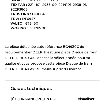
SWAG
:
33 10 0131, 33 10 0127
TEXTAR
:
2214101-2938-00, 2214101-2938-01,
92293803
TRUSTING
:
DF1864
TRW
:
DF6947
VALEO
:
673430
WOKING
:
D61785.00
La pièce détachée auto référence
BG4930C
de
l'équipementier
DELPHI
est une pièce
Disque de frein
DELPHI BG4930C
. odocar l'a sélectionnée pour sa
qualité et vous propose cette pièce
Disque de frein
DELPHI BG4930C
au meilleur prix du marché.
Guides techniques
D_BRAKING_PP_EN.PDF
Visualiser