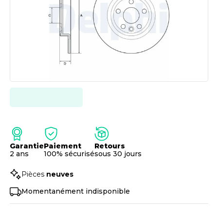
Garantie
Paiement
Retours
2 ans
100% sécurisé
sous 30 jours
Pièces
neuves
Momentanément indisponible