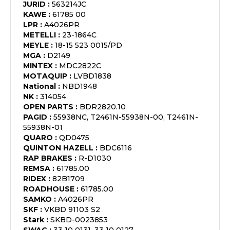
JURID
:
563214JC
KAWE
:
61785 00
LPR
:
A4026PR
METELLI
:
23-1864C
MEYLE
:
18-15 523 0015/PD
MGA
:
D2149
MINTEX
:
MDC2822C
MOTAQUIP
:
LVBD1838
National
:
NBD1948
NK
:
314054
OPEN PARTS
:
BDR2820.10
PAGID
:
55938NC, T2461N-55938N-00, T2461N-
55938N-01
QUARO
:
QD0475
QUINTON HAZELL
:
BDC6116
RAP BRAKES
:
R-D1030
REMSA
:
61785.00
RIDEX
:
82B1709
ROADHOUSE
:
61785.00
SAMKO
:
A4026PR
SKF
:
VKBD 91103 S2
Stark
:
SKBD-0023853