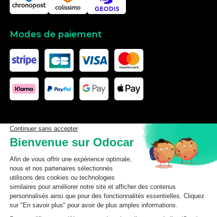
Modes de paiement
Les données affichées ici, particulièrement la base de donnée
complète, ne doivent pas être copiées. Il est interdit d’exploiter les
données ou la base de données complète, de laisser un tiers les
exploiter, ni de les rendre accessible à un tiers, sans accord
préalable de TecDoc. Toute infraction constitue une violation des
droits d’auteur et fera l’objet de poursuites.
odocar
2026
©
CGV Particuliers