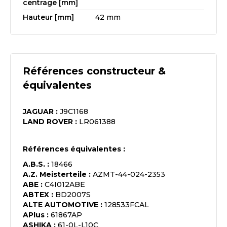
centrage [mm]
Hauteur [mm]
42 mm
Références constructeur &
équivalentes
JAGUAR
:
J9C1168
LAND ROVER
:
LR061388
Références équivalentes :
A.B.S.
:
18466
A.Z. Meisterteile
:
AZMT-44-024-2353
ABE
:
C4I012ABE
ABTEX
:
BD2007S
ALTE AUTOMOTIVE
:
128533FCAL
APlus
:
61867AP
ASHIKA
:
61-0L-L10C