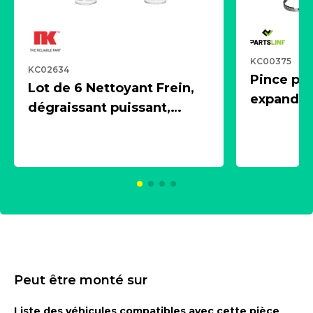
KC00375
KC02634
Pince pn
Lot de 6 Nettoyant Frein,
expandeur
dégraissant puissant,
1 souffle
aérosol 500ml - NK
universe
2021600
KC00375
Peut être monté sur
Liste des véhicules compatibles avec cette pièce