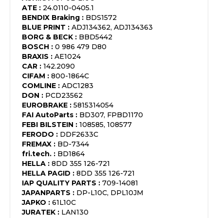
ATE
:
24.0110-0405.1
BENDIX Braking
:
BDS1572
BLUE PRINT
:
ADJ134362, ADJ134363
BORG & BECK
:
BBD5442
BOSCH
:
0 986 479 D80
BRAXIS
:
AE1024
CAR
:
142.2090
CIFAM
:
800-1864C
COMLINE
:
ADC1283
DON
:
PCD23562
EUROBRAKE
:
5815314054
FAI AutoParts
:
BD307, FPBD1170
FEBI BILSTEIN
:
108585, 108577
FERODO
:
DDF2633C
FREMAX
:
BD-7344
fri.tech.
:
BD1864
HELLA
:
8DD 355 126-721
HELLA PAGID
:
8DD 355 126-721
IAP QUALITY PARTS
:
709-14081
JAPANPARTS
:
DP-L10C, DPL10JM
JAPKO
:
61L10C
JURATEK
:
LAN130