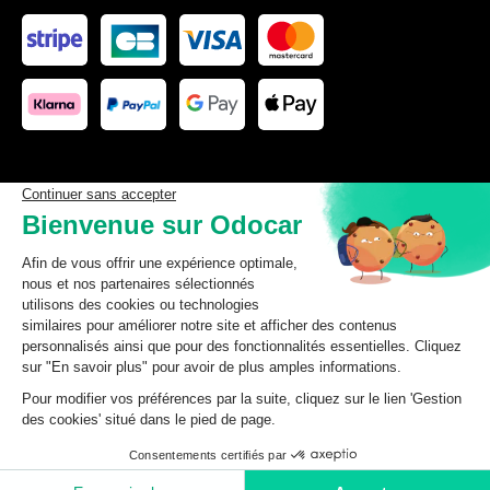
Les données affichées ici, particulièrement la base de donnée
complète, ne doivent pas être copiées. Il est interdit d’exploiter les
données ou la base de données complète, de laisser un tiers les
exploiter, ni de les rendre accessible à un tiers, sans accord
préalable de TecDoc. Toute infraction constitue une violation des
droits d’auteur et fera l’objet de poursuites.
odocar
2026
©
CGV Particuliers
CGV Professionnels
Mentions légales
Données personnelles
Ajouter au panier
Gestion des cookies