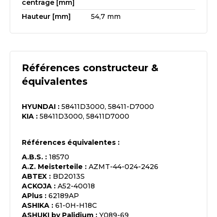
centrage [mm]
Hauteur [mm]
54,7 mm
Références constructeur &
équivalentes
HYUNDAI
:
58411D3000, 58411-D7000
KIA
:
58411D3000, 58411D7000
Références équivalentes :
A.B.S.
:
18570
A.Z. Meisterteile
:
AZMT-44-024-2426
ABTEX
:
BD2013S
ACKOJA
:
A52-40018
APlus
:
62189AP
ASHIKA
:
61-0H-H18C
ASHUKI by Palidium
:
Y089-69