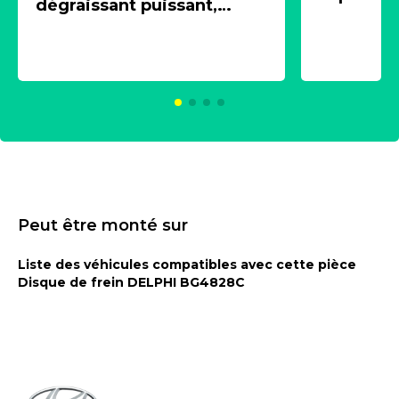
dégraissant puissant,
1 souffle
aérosol 500ml - NK
universe
2021600
KC00375
Peut être monté sur
Liste des véhicules compatibles avec cette pièce
Disque de frein DELPHI BG4828C