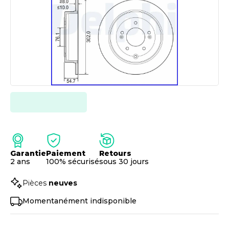
Garantie
Paiement
Retours
2 ans
100% sécurisé
sous 30 jours
Pièces
neuves
Momentanément indisponible