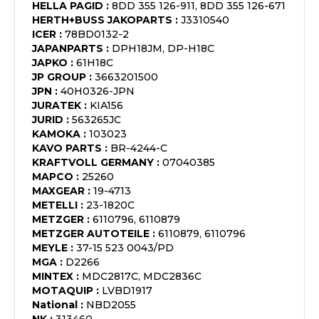
HELLA PAGID
:
8DD 355 126-911, 8DD 355 126-671
HERTH+BUSS JAKOPARTS
:
J3310540
ICER
:
78BD0132-2
JAPANPARTS
:
DPH18JM, DP-H18C
JAPKO
:
61H18C
JP GROUP
:
3663201500
JPN
:
40H0326-JPN
JURATEK
:
KIA156
JURID
:
563265JC
KAMOKA
:
103023
KAVO PARTS
:
BR-4244-C
KRAFTVOLL GERMANY
:
07040385
MAPCO
:
25260
MAXGEAR
:
19-4713
METELLI
:
23-1820C
METZGER
:
6110796, 6110879
METZGER AUTOTEILE
:
6110879, 6110796
MEYLE
:
37-15 523 0043/PD
MGA
:
D2266
MINTEX
:
MDC2817C, MDC2836C
MOTAQUIP
:
LVBD1917
National
:
NBD2055