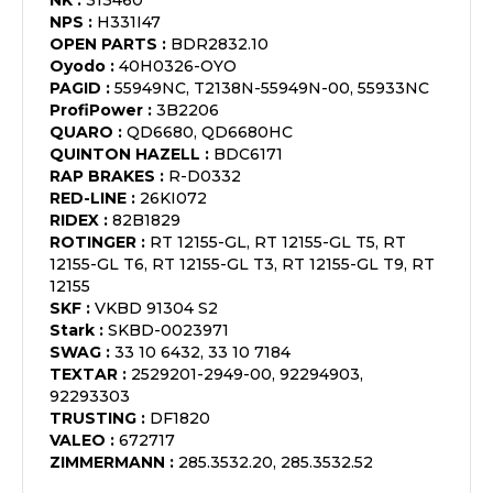
NK
:
313460
NPS
:
H331I47
OPEN PARTS
:
BDR2832.10
Oyodo
:
40H0326-OYO
PAGID
:
55949NC, T2138N-55949N-00, 55933NC
ProfiPower
:
3B2206
QUARO
:
QD6680, QD6680HC
QUINTON HAZELL
:
BDC6171
RAP BRAKES
:
R-D0332
RED-LINE
:
26KI072
RIDEX
:
82B1829
ROTINGER
:
RT 12155-GL, RT 12155-GL T5, RT
12155-GL T6, RT 12155-GL T3, RT 12155-GL T9, RT
12155
SKF
:
VKBD 91304 S2
Stark
:
SKBD-0023971
SWAG
:
33 10 6432, 33 10 7184
TEXTAR
:
2529201-2949-00, 92294903,
92293303
TRUSTING
:
DF1820
VALEO
:
672717
ZIMMERMANN
:
285.3532.20, 285.3532.52