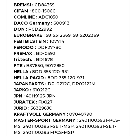
BREMSI
:
CD8435S
CIFAM
:
800-1506C
COMLINE
:
ADC1850
DACO Germany
:
600913
DON
:
PCD22992
EUROBRAKE
:
5815312369, 5815202369
FEBI BILSTEIN
:
107714
FERODO
:
DDF2778C
FREMAX
:
BD-0593
fri.tech.
:
BD1678
FTE
:
BS7850, 9072850
HELLA
:
8DD 355 120-931
HELLA PAGID
:
8DD 355 120-931
JAPANPARTS
:
DP-0212C, DP0212JM
JAPKO
:
610212C
JPN
:
40H9125-JPN
JURATEK
:
FIA127
JURID
:
563296JC
KRAFTVOLL GERMANY
:
07040790
MASTER-SPORT GERMANY
:
24011003931-PCS-
MS, 24011003931-SET-MSP, 24011003931-SET-
MS, 24011003931-PCS-MSP