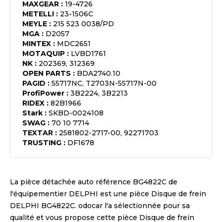
MAXGEAR
:
19-4726
METELLI
:
23-1506C
MEYLE
:
215 523 0038/PD
MGA
:
D2057
MINTEX
:
MDC2651
MOTAQUIP
:
LVBD1761
NK
:
202369, 312369
OPEN PARTS
:
BDA2740.10
PAGID
:
55717NC, T2703N-55717N-00
ProfiPower
:
3B2224, 3B2213
RIDEX
:
82B1966
Stark
:
SKBD-0024108
SWAG
:
70 10 7714
TEXTAR
:
2581802-2717-00, 92271703
TRUSTING
:
DF1678
La pièce détachée auto référence
BG4822C
de
l'équipementier
DELPHI
est une pièce
Disque de frein
DELPHI BG4822C
. odocar l'a sélectionnée pour sa
qualité et vous propose cette pièce
Disque de frein