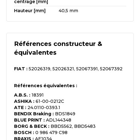
centrage [mm]
Hauteur [mm]
40,5 mm
Références constructeur &
équivalentes
FIAT
:
52026319, 52026321, 52067391, 52067392
Références équivalentes :
A.B.S.
:
18391
ASHIKA
:
61-00-0212C
ATE
:
24.0110-0393.1
BENDIX Braking
:
BDS1849
BLUE PRINT
:
ADL144348
BORG & BECK
:
BBD5562, BBD5483
BOSCH
:
0 986 479 C98
BRAXIS
:
AE1034