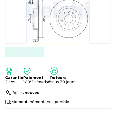
Garantie
Paiement
Retours
2 ans
100% sécurisé
sous 30 jours
Pièces
neuves
Momentanément indisponible