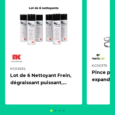
KC00375
KC02634
Pince pn
Lot de 6 Nettoyant Frein,
expandeur
dégraissant puissant,
1 souffle
aérosol 500ml - NK
universe
2021600
KC00375