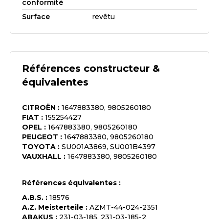
conformité
Surface
revêtu
Références constructeur &
équivalentes
CITROËN
:
1647883380, 9805260180
FIAT
:
155254427
OPEL
:
1647883380, 9805260180
PEUGEOT
:
1647883380, 9805260180
TOYOTA
:
SU001A3869, SU001B4397
VAUXHALL
:
1647883380, 9805260180
Références équivalentes :
A.B.S.
:
18576
A.Z. Meisterteile
:
AZMT-44-024-2351
ABAKUS
:
231-03-185, 231-03-185-2