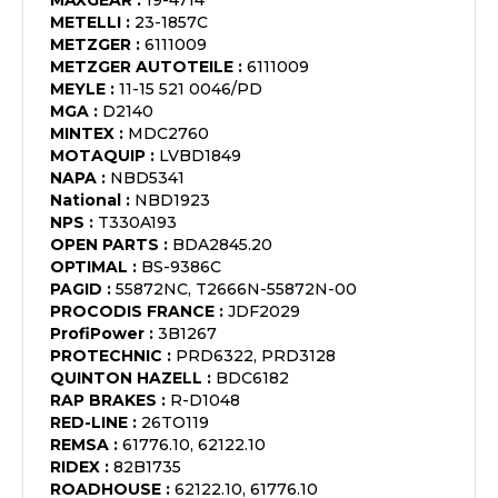
MAXGEAR
:
19-4714
METELLI
:
23-1857C
METZGER
:
6111009
METZGER AUTOTEILE
:
6111009
MEYLE
:
11-15 521 0046/PD
MGA
:
D2140
MINTEX
:
MDC2760
MOTAQUIP
:
LVBD1849
NAPA
:
NBD5341
National
:
NBD1923
NPS
:
T330A193
OPEN PARTS
:
BDA2845.20
OPTIMAL
:
BS-9386C
PAGID
:
55872NC, T2666N-55872N-00
PROCODIS FRANCE
:
JDF2029
ProfiPower
:
3B1267
PROTECHNIC
:
PRD6322, PRD3128
QUINTON HAZELL
:
BDC6182
RAP BRAKES
:
R-D1048
RED-LINE
:
26TO119
REMSA
:
61776.10, 62122.10
RIDEX
:
82B1735
ROADHOUSE
:
62122.10, 61776.10