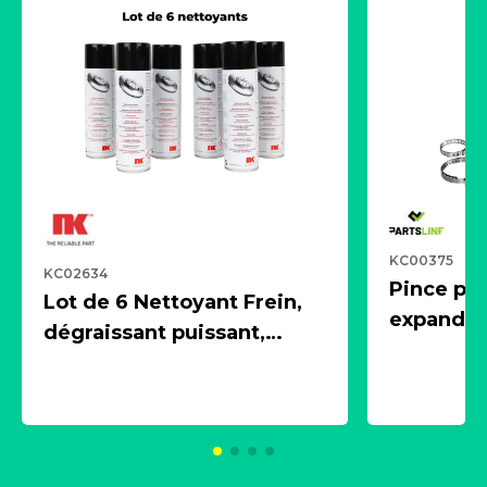
KC00375
KC02634
Pince pn
Lot de 6 Nettoyant Frein,
expandeur
dégraissant puissant,
1 souffle
aérosol 500ml - NK
universe
2021600
KC00375