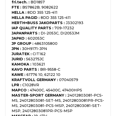
fri.tech.
:
BD1857
FTE
:
BS7862B, 9082622
HELLA
:
8DD 355 125-411
HELLA PAGID
:
8DD 355 125-411
HERTH+BUSS JAKOPARTS
:
J3302193
IAP QUALITY PARTS
:
709-17232
JAPANPARTS
:
DI-2053C, DI2053JM
JAPKO
:
602053C
JP GROUP
:
4863105800
JPN
:
30H9171-JPN
JURATEK
:
CIT162
JURID
:
563275JC
KAMOKA
:
103621
KAVO PARTS
:
BR-9558-C
KAWE
:
61776 10, 62122 10
KRAFTVOLL GERMANY
:
07040579
LPR
:
C1028VR
MAPCO
:
47400C, 45400C, 47400HPS
MASTER-SPORT GERMANY
:
24012803081-PCS-
MS, 24012803081-SET-MS, 24012803081PR-PCS-
MS, 24012803081-PCS-MSP, 24012803081-SET-
MSP, 24012803081PR-PCS-MSP