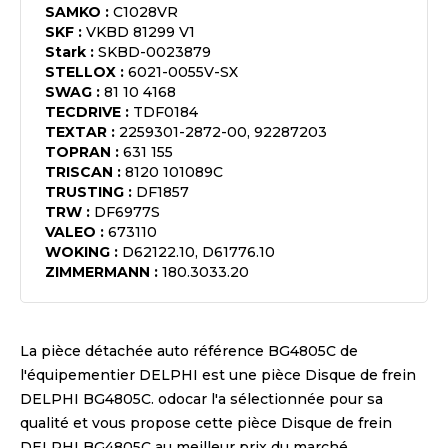
SAMKO
:
C1028VR
SKF
:
VKBD 81299 V1
Stark
:
SKBD-0023879
STELLOX
:
6021-0055V-SX
SWAG
:
81 10 4168
TECDRIVE
:
TDF0184
TEXTAR
:
2259301-2872-00, 92287203
TOPRAN
:
631 155
TRISCAN
:
8120 101089C
TRUSTING
:
DF1857
TRW
:
DF6977S
VALEO
:
673110
WOKING
:
D62122.10, D61776.10
ZIMMERMANN
:
180.3033.20
La pièce détachée auto référence
BG4805C
de
l'équipementier
DELPHI
est une pièce
Disque de frein
DELPHI BG4805C
. odocar l'a sélectionnée pour sa
qualité et vous propose cette pièce
Disque de frein
DELPHI BG4805C
au meilleur prix du marché.