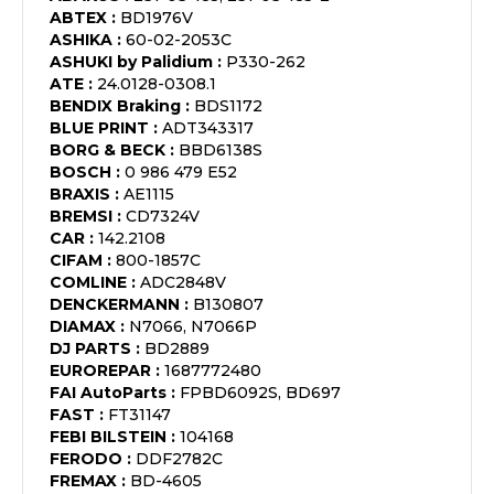
ABTEX
:
BD1976V
ASHIKA
:
60-02-2053C
ASHUKI by Palidium
:
P330-262
ATE
:
24.0128-0308.1
BENDIX Braking
:
BDS1172
BLUE PRINT
:
ADT343317
BORG & BECK
:
BBD6138S
BOSCH
:
0 986 479 E52
BRAXIS
:
AE1115
BREMSI
:
CD7324V
CAR
:
142.2108
CIFAM
:
800-1857C
COMLINE
:
ADC2848V
DENCKERMANN
:
B130807
DIAMAX
:
N7066, N7066P
DJ PARTS
:
BD2889
EUROREPAR
:
1687772480
FAI AutoParts
:
FPBD6092S, BD697
FAST
:
FT31147
FEBI BILSTEIN
:
104168
FERODO
:
DDF2782C
FREMAX
:
BD-4605