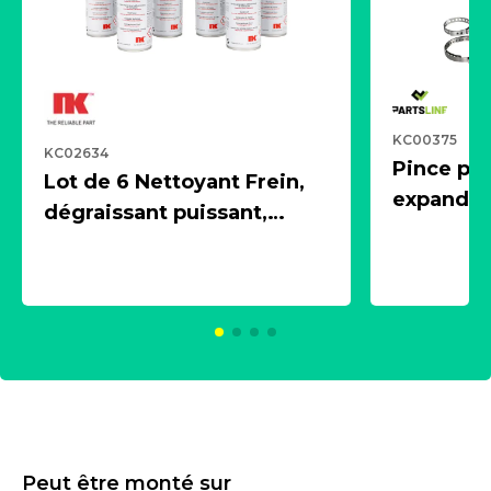
KC00375
KC02634
Pince pn
Lot de 6 Nettoyant Frein,
expandeur
dégraissant puissant,
1 souffle
aérosol 500ml - NK
universe
2021600
KC00375
Peut être monté sur