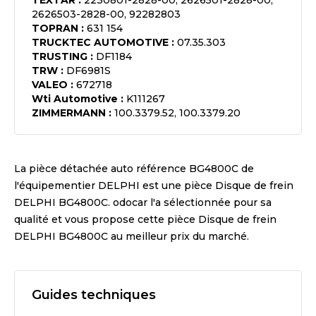
TEXTAR
:
2230801-2828-00, 2626501-2828-00,
2626503-2828-00, 92282803
TOPRAN
:
631 154
TRUCKTEC AUTOMOTIVE
:
07.35.303
TRUSTING
:
DF1184
TRW
:
DF6981S
VALEO
:
672718
Wti Automotive
:
K111267
ZIMMERMANN
:
100.3379.52, 100.3379.20
La pièce détachée auto référence
BG4800C
de
l'équipementier
DELPHI
est une pièce
Disque de frein
DELPHI BG4800C
. odocar l'a sélectionnée pour sa
qualité et vous propose cette pièce
Disque de frein
DELPHI BG4800C
au meilleur prix du marché.
Guides techniques