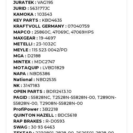
JURATEK
:
VAG195
JURID
:
563177JC
KAMOKA
:
103543
KEY PARTS
:
KBD4635
KRAFTVOLL GERMANY
:
07040759
MAPCO
:
25860C, 47069C, 47069HPS
MAXGEAR
:
19-4697
METELLI
:
23-1032C
MEYLE
:
115 523 0042/PD
MGA
:
D2188
MINTEX
:
MDC2747
MOTAQUIP
:
LVBD1829
NAPA
:
NBD5386
National
:
NBD2535
NK
:
3147183
OPEN PARTS
:
BDR2413.10
PAGID
:
55828NC, T2528N-55828N-00, T2890N-
55828N-00, T2908N-55828N-00
ProfiPower
:
3B2218
QUINTON HAZELL
:
BDC5618
RAP BRAKES
:
R-D0593
SWAG
:
30 93 6463