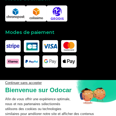
Modes de paiement
Les données affichées ici, particulièrement la base de donnée
complète, ne doivent pas être copiées. Il est interdit d’exploiter les
données ou la base de données complète, de laisser un tiers les
exploiter, ni de les rendre accessible à un tiers, sans accord
préalable de TecDoc. Toute infraction constitue une violation des
droits d’auteur et fera l’objet de poursuites.