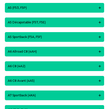
A5 (F53, F5P)
A5 Décapotable (F57, F5E)
A5 Sportback (F5A, F5F)
A6 Allroad C8 (4AH)
A6 C8 (4A2)
A6 C8 Avant (4A5)
A7 Sportback (4KA)