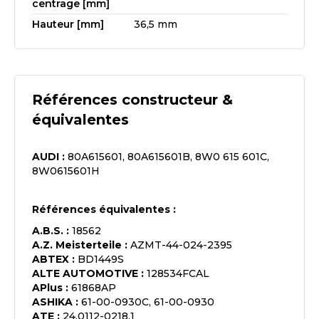
centrage [mm]
Hauteur [mm]
36,5 mm
Références constructeur &
équivalentes
AUDI
:
80A615601, 80A615601B, 8W0 615 601C,
8W0615601H
Références équivalentes :
A.B.S.
:
18562
A.Z. Meisterteile
:
AZMT-44-024-2395
ABTEX
:
BD1449S
ALTE AUTOMOTIVE
:
128534FCAL
APlus
:
61868AP
ASHIKA
:
61-00-0930C, 61-00-0930
ATE
:
24.0112-0218.1