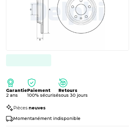
Garantie
Paiement
Retours
2 ans
100% sécurisé
sous 30 jours
Pièces
neuves
Momentanément indisponible