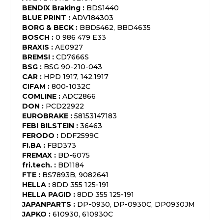
BENDIX Braking
:
BDS1440
BLUE PRINT
:
ADV184303
BORG & BECK
:
BBD5462, BBD4635
BOSCH
:
0 986 479 E33
BRAXIS
:
AE0927
BREMSI
:
CD7666S
BSG
:
BSG 90-210-043
CAR
:
HPD 1917, 142.1917
CIFAM
:
800-1032C
COMLINE
:
ADC2866
DON
:
PCD22922
EUROBRAKE
:
58153147183
FEBI BILSTEIN
:
36463
FERODO
:
DDF2599C
FI.BA
:
FBD373
FREMAX
:
BD-6075
fri.tech.
:
BD1184
FTE
:
BS7893B, 9082641
HELLA
:
8DD 355 125-191
HELLA PAGID
:
8DD 355 125-191
JAPANPARTS
:
DP-0930, DP-0930C, DP0930JM
JAPKO
:
610930, 610930C