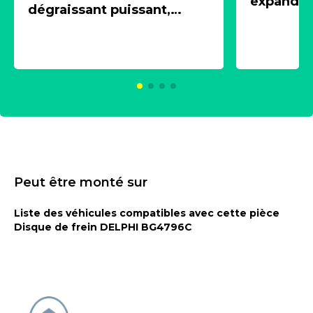
expandeur
dégraissant puissant,
1 souffle
aérosol 500ml - NK
universe
2021600
KC00375
Peut être monté sur
Liste des véhicules compatibles avec cette pièce
Disque de frein DELPHI BG4796C