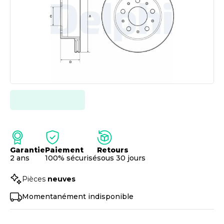
Garantie
Paiement
Retours
2 ans
100% sécurisé
sous 30 jours
Pièces
neuves
Momentanément indisponible