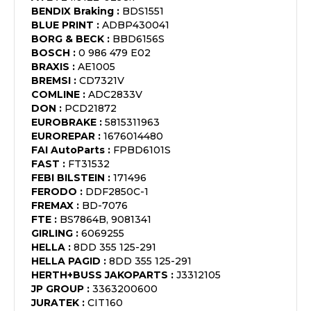
BENDIX Braking
:
BDS1551
BLUE PRINT
:
ADBP430041
BORG & BECK
:
BBD6156S
BOSCH
:
0 986 479 E02
BRAXIS
:
AE1005
BREMSI
:
CD7321V
COMLINE
:
ADC2833V
DON
:
PCD21872
EUROBRAKE
:
5815311963
EUROREPAR
:
1676014480
FAI AutoParts
:
FPBD6101S
FAST
:
FT31532
FEBI BILSTEIN
:
171496
FERODO
:
DDF2850C-1
FREMAX
:
BD-7076
FTE
:
BS7864B, 9081341
GIRLING
:
6069255
HELLA
:
8DD 355 125-291
HELLA PAGID
:
8DD 355 125-291
HERTH+BUSS JAKOPARTS
:
J3312105
JP GROUP
:
3363200600
JURATEK
:
CIT160