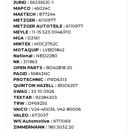
JURID
:
563355JC-1
MAPCO
:
45024C
MAXTECH
:
877244
METZGER
:
6110977
METZGER AUTOTEILE
:
6110977
MEYLE
:
11-15 523 0046/PD
MGA
:
D2161
MINTEX
:
MDC2752C
MOTAQUIP
:
LVBD1842
National
:
NBD2280
NK
:
311963
OPEN PARTS
:
BDA2818.20
PAGID
:
55843NC
PROTECHNIC
:
PRD6313
QUINTON HAZELL
:
BDC6257
SWAG
:
33 10 0926
TEXTAR
:
92284303
TRW
:
DF6925S
VAICO
:
V24-40035, V42-80006
VALEO
:
673037
Wti Automotive
:
K711069
ZIMMERMANN
:
180.3032.20