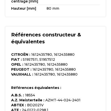
centrage [mm]
Hauteur [mm]
80 mm
Références constructeur &
équivalentes
CITROËN
:
1612435780, 1612435880
FIAT
:
51957511, 51957512
OPEL
:
1612435780, 1612435880
PEUGEOT
:
1612435780, 1612435880
VAUXHALL
:
1612435780, 1612435880
Références équivalentes :
A.B.S.
:
18554
A.Z. Meisterteile
:
AZMT-44-024-2401
ABTEX
:
BD2021V
ATE
:
24.0122-0298.1