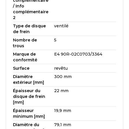
complémentaire
/ Info
complémentaire
2
Type de disque
ventilé
de frein
Nombre de
5
trous
Marque de
E4 90R-02C0703/3364
conformité
Surface
revêtu
Diamètre
300 mm
extérieur [mm]
Épaisseur du
22 mm
disque de frein
[mm]
Épaisseur
19,9 mm
minimum [mm]
Diamètre du
79,1 mm