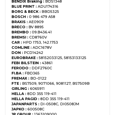
BENDIX Braking
:
BDS1348
BLUE PRINT
:
ADU174316
BORG & BECK
:
BBD5325
BOSCH
:
0 986 479 A58
BRAXIS
:
AE0909
BRECO
:
BV 8895
BREMBO
:
09.B436.41
BREMSI
:
CD8760V
CAR
:
HPD 1753, 142.1753
COMLINE
:
ADC1678V
DON
:
PCD14242
EUROBRAKE
:
58152033125, 58153133125
FEBI BILSTEIN
:
43861
FERODO
:
DDF2760C
FI.BA
:
FBD365
FREMAX
:
BD-0122
FTE
:
BS7509, 9071066, 9081127, BS7509B
GIRLING
:
6065911
HELLA
:
8DD 355 119-411
HELLA PAGID
:
8DD 355 119-411
JAPANPARTS
:
DI-0508C, DI0508JM
JAPKO
:
600508C
JP GROUP
:
1363109000