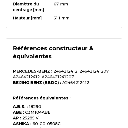
Diamètre du
67 mm
centrage [mm]
Hauteur [mm]
51,1 mm
Références constructeur &
équivalentes
MERCEDES-BENZ
:
2464212412, 246421241207,
A2464212412, A246421241207
BEIJING BENZ (BBDC)
:
A2464212412
Références équivalentes :
A.B.S.
:
18290
ABE
:
C3M104ABE
AP
:
25285 V
ASHIKA
:
60-00-0508C