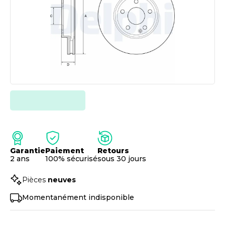
Garantie
Paiement
Retours
2 ans
100% sécurisé
sous 30 jours
Pièces
neuves
Momentanément indisponible