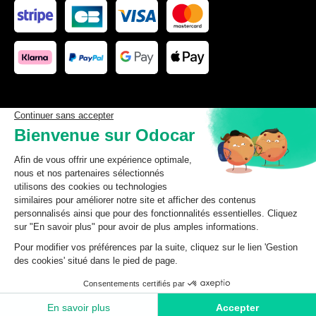
Les données affichées ici, particulièrement la base de donnée
complète, ne doivent pas être copiées. Il est interdit d’exploiter les
données ou la base de données complète, de laisser un tiers les
exploiter, ni de les rendre accessible à un tiers, sans accord
préalable de TecDoc. Toute infraction constitue une violation des
droits d’auteur et fera l’objet de poursuites.
odocar
2026
©
CGV Particuliers
CGV Professionnels
Mentions légales
Données personnelles
Ajouter au panier
Gestion des cookies