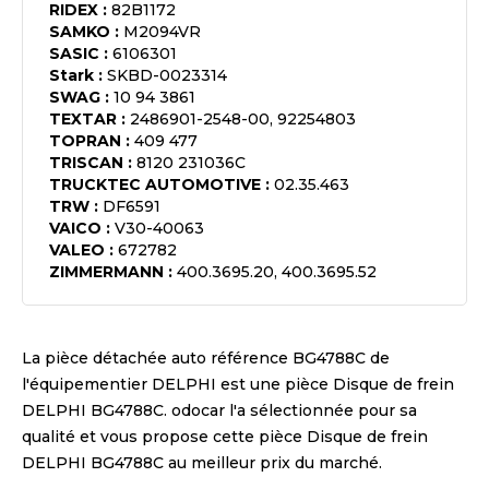
RIDEX
:
82B1172
SAMKO
:
M2094VR
SASIC
:
6106301
Stark
:
SKBD-0023314
SWAG
:
10 94 3861
TEXTAR
:
2486901-2548-00, 92254803
TOPRAN
:
409 477
TRISCAN
:
8120 231036C
TRUCKTEC AUTOMOTIVE
:
02.35.463
TRW
:
DF6591
VAICO
:
V30-40063
VALEO
:
672782
ZIMMERMANN
:
400.3695.20, 400.3695.52
La pièce détachée auto référence
BG4788C
de
l'équipementier
DELPHI
est une pièce
Disque de frein
DELPHI BG4788C
. odocar l'a sélectionnée pour sa
qualité et vous propose cette pièce
Disque de frein
DELPHI BG4788C
au meilleur prix du marché.