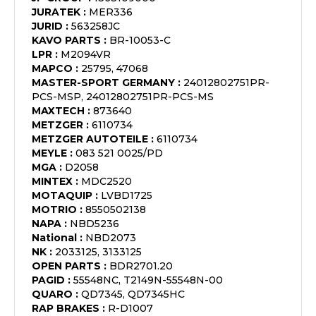
JURATEK
:
MER336
JURID
:
563258JC
KAVO PARTS
:
BR-10053-C
LPR
:
M2094VR
MAPCO
:
25795, 47068
MASTER-SPORT GERMANY
:
24012802751PR-
PCS-MSP, 24012802751PR-PCS-MS
MAXTECH
:
873640
METZGER
:
6110734
METZGER AUTOTEILE
:
6110734
MEYLE
:
083 521 0025/PD
MGA
:
D2058
MINTEX
:
MDC2520
MOTAQUIP
:
LVBD1725
MOTRIO
:
8550502138
NAPA
:
NBD5236
National
:
NBD2073
NK
:
2033125, 3133125
OPEN PARTS
:
BDR2701.20
PAGID
:
55548NC, T2149N-55548N-00
QUARO
:
QD7345, QD7345HC
RAP BRAKES
:
R-D1007