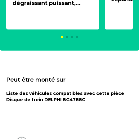
dégraissant puissant,
1 souffle
aérosol 500ml - NK
universe
2021600
KC00375
Peut être monté sur
Liste des véhicules compatibles avec cette pièce
Disque de frein DELPHI BG4788C