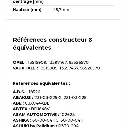
centrage [mm]
Hauteur [mm]
45,7 mm
Références constructeur &
équivalentes
OPEL
:
13515909, 13597467, 95526570
VAUXHALL
:
13515909, 13597467, 95526570
Références équivalentes :
A.B.S.
:
18526
ABAKUS
:
231-03-225-2, 231-03-225
ABE
:
C3X044ABE
ABTEX
:
BD1848V
ASAM AUTOMOTIVE
:
102623
ASHIKA
:
60-00-0411C, 60-00-0411
ASHUKI by Palidium
:
P330-294