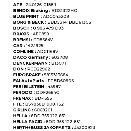
ATE
:
24.0126-0188.1
BENDIX Braking
:
BDS1322HC
BLUE PRINT
:
ADG043208
BORG & BECK
:
BBD5314, BBD6130S
BOSCH
:
0 986 479 D93
BRAXIS
:
AE0859
BREMSI
:
CD8684V
CAR
:
142.1925
COMLINE
:
ADC1168V
DACO Germany
:
602708
DENCKERMANN
:
B130711
DON
:
PCD22962
EUROBRAKE
:
5815313684
FAI AutoParts
:
FPBD6090S
FEBI BILSTEIN
:
43987
FERODO
:
DDF2684C
FREMAX
:
BD-1553
FTE
:
BS7838B, 9081132
GIRLING
:
6068201
HELLA
:
8DD 355 122-851
HELLA PAGID
:
8DD 355 122-851
HERTH+BUSS JAKOPARTS
:
J3300923