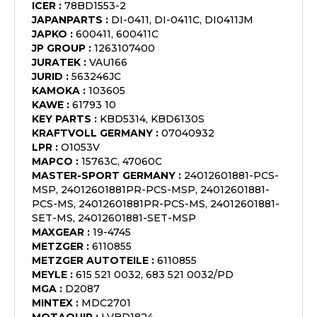
ICER
:
78BD1553-2
JAPANPARTS
:
DI-0411, DI-0411C, DI0411JM
JAPKO
:
600411, 600411C
JP GROUP
:
1263107400
JURATEK
:
VAU166
JURID
:
563246JC
KAMOKA
:
103605
KAWE
:
61793 10
KEY PARTS
:
KBD5314, KBD6130S
KRAFTVOLL GERMANY
:
07040932
LPR
:
O1053V
MAPCO
:
15763C, 47060C
MASTER-SPORT GERMANY
:
24012601881-PCS-
MSP, 24012601881PR-PCS-MSP, 24012601881-
PCS-MS, 24012601881PR-PCS-MS, 24012601881-
SET-MS, 24012601881-SET-MSP
MAXGEAR
:
19-4745
METZGER
:
6110855
METZGER AUTOTEILE
:
6110855
MEYLE
:
615 521 0032, 683 521 0032/PD
MGA
:
D2087
MINTEX
:
MDC2701