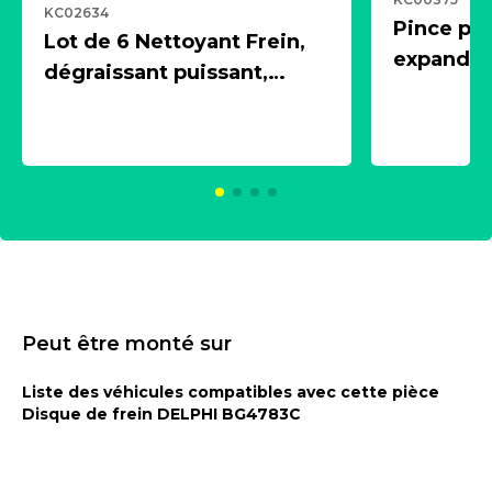
KC02634
Pince pn
Lot de 6 Nettoyant Frein,
expandeur
dégraissant puissant,
1 souffle
aérosol 500ml - NK
universe
2021600
KC00375
Peut être monté sur
Liste des véhicules compatibles avec cette pièce
Disque de frein DELPHI BG4783C