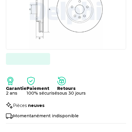
Garantie
Paiement
Retours
2 ans
100% sécurisé
sous 30 jours
Pièces
neuves
Momentanément indisponible