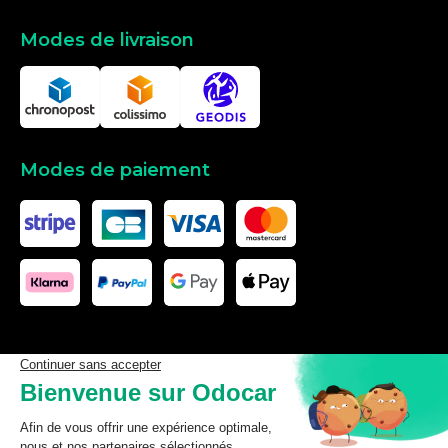
Modes de livraison
Modes de paiement
Les données affichées ici, particulièrement la base de donnée
complète, ne doivent pas être copiées. Il est interdit d’exploiter les
données ou la base de données complète, de laisser un tiers les
exploiter, ni de les rendre accessible à un tiers, sans accord
préalable de TecDoc. Toute infraction constitue une violation des