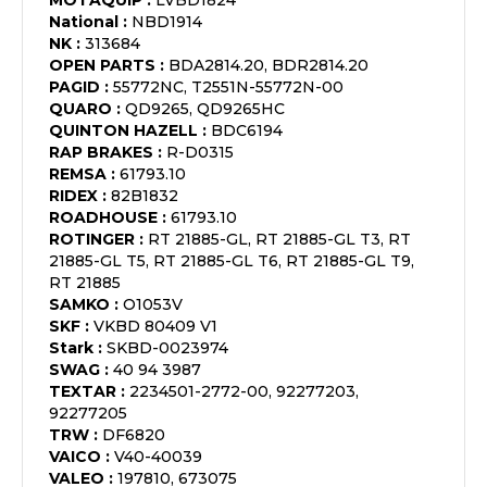
MOTAQUIP
:
LVBD1824
National
:
NBD1914
NK
:
313684
OPEN PARTS
:
BDA2814.20, BDR2814.20
PAGID
:
55772NC, T2551N-55772N-00
QUARO
:
QD9265, QD9265HC
QUINTON HAZELL
:
BDC6194
RAP BRAKES
:
R-D0315
REMSA
:
61793.10
RIDEX
:
82B1832
ROADHOUSE
:
61793.10
ROTINGER
:
RT 21885-GL, RT 21885-GL T3, RT
21885-GL T5, RT 21885-GL T6, RT 21885-GL T9,
RT 21885
SAMKO
:
O1053V
SKF
:
VKBD 80409 V1
Stark
:
SKBD-0023974
SWAG
:
40 94 3987
TEXTAR
:
2234501-2772-00, 92277203,
92277205
TRW
:
DF6820
VAICO
:
V40-40039
VALEO
:
197810, 673075