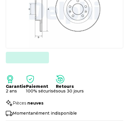
Garantie
Paiement
Retours
2 ans
100% sécurisé
sous 30 jours
Pièces
neuves
Momentanément indisponible