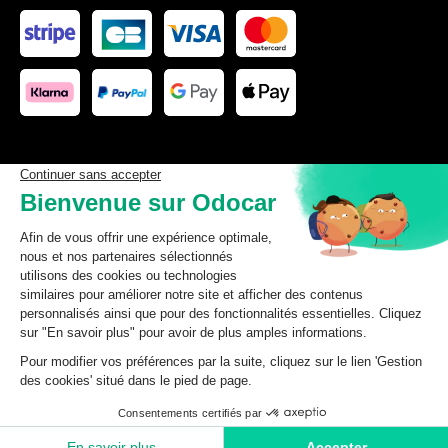
Les données affichées ici, particulièrement la base de donnée
complète, ne doivent pas être copiées. Il est interdit d’exploiter les
données ou la base de données complète, de laisser un tiers les
exploiter, ni de les rendre accessible à un tiers, sans accord
préalable de TecDoc. Toute infraction constitue une violation des
droits d’auteur et fera l’objet de poursuites.
odocar
2026
©
CGV Particuliers
CGV Professionnels
Mentions légales
Données personnelles
Ajouter au panier
Gestion des cookies