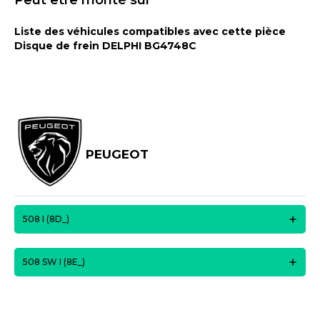
Peut être monté sur
Liste des véhicules compatibles avec cette pièce
Disque de frein DELPHI BG4748C
PEUGEOT
508 I (8D_)
508 SW I (8E_)