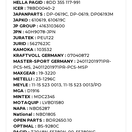
HELLA PAGID
:
8DD 355 117-991
ICER
:
78BD0040-2
JAPANPARTS
:
DP-0619C, DP-0619, DP0619JM
JAPKO
:
610619, 610619C
JP GROUP
:
4163103600
JPN
:
40H9078-JPN
JURATEK
:
PEU122
JURID
:
562762JC
KAMOKA
:
103532
KRAFTVOLL GERMANY
:
07040872
MASTER-SPORT GERMANY
:
24011201971PR-
PCS-MS, 24011201971PR-PCS-MSP
MAXGEAR
:
19-3220
METELLI
:
23-1296C
MEYLE
:
11-15 523 0013, 11-15 523 0013/PD
MGA
:
D1916
MINTEX
:
MDC2345
MOTAQUIP
:
LVBD1580
NAPA
:
NBD5287
National
:
NBD1805
OPEN PARTS
:
BDR2650.10
OPTIMAL
:
BS-9280C