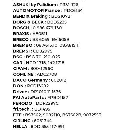
ASHUKI by Palidium
:
P331-126
AUTOMOTOR France
:
PDC6134
BENDIX Braking
:
BDS1072
BORG & BECK
:
BBD5235
BOSCH
:
0 986 479 130
BRAXIS
:
AE0811
BRECO
:
BS 6059, BV 6059
BREMBO
:
08.A615.10, 08.A615.11
BREMSI
:
CD8297S
BSG
:
BSG 70-210-025
CAR
:
HPD 1718, 142.1718
CIFAM
:
800-1296C
COMLINE
:
ADC2708
DACO Germany
:
602812
DON
:
PCD13292
Dr!ve+
:
DP1010.11.1576
FAI AutoParts
:
FPBD1157
FERODO
:
DDF2297C
fri.tech.
:
BD1495
FTE
:
BS7562, 9082110, BS7562B, 9072553
GIRLING
:
6061344
HELLA
:
8DD 355 117-991