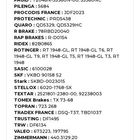
PAGID
:
T2048N-55380N-00, 55380NC
PILENGA
:
5684
PROCODIS FRANCE
:
JDF2023
PROTECHNIC
:
PRD5438
QUARO
:
QD5329, QD5329HC
R BRAKE
:
78RBD20040
RAP BRAKES
:
R-D0154
RIDEX
:
82B0865
ROTINGER
:
RT 1948-GL, RT 1948-GL T6, RT
1948-GL T9, RT 1948-GL T5, RT 1948-GL T3, RT
1948
SASIC
:
6100028
SKF
:
VKBD 90158 S2
Stark
:
SKBD-0023015
STELLOX
:
6020-1768-SX
TEXTAR
:
2521801-2380-00, 92238003
TOMEX Brakes
:
TX 73-68
TOPRAN
:
723 268
TRADEX FRANCE
:
DSQ-T37, TBD1037
TRUSTING
:
DF1495
TRW
:
DF6134
VALEO
:
673223, 197795
ZIMMERMANN
:
440.3129.20