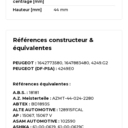
centrage [mm]
Hauteur [mm]
44 mm
Références constructeur &
équivalentes
PEUGEOT
:
1642773580, 1647883480, 4249.G2
PEUGEOT (DF-PSA)
:
4249E0
Références équivalentes :
A.B.S.
:
18181
A.Z. Meisterteile
:
AZMT-44-024-2280
ABTEX
:
BD1893S
ALTE AUTOMOTIVE
:
128915FCAL
AP
:
15067, 15067 V
ASAM AUTOMOTIVE
:
102590
ASHIKA
:
61-00-0619, 61-00-0619C