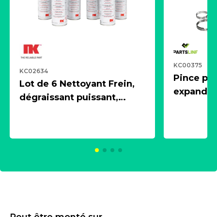
KC00375
KC02634
Pince pn
Lot de 6 Nettoyant Frein,
expandeur
dégraissant puissant,
1 souffle
aérosol 500ml - NK
universe
2021600
KC00375