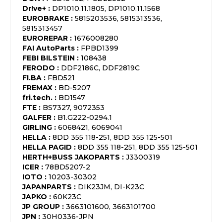
Dr!ve+
:
DP1010.11.1805, DP1010.11.1568
EUROBRAKE
:
5815203536, 5815313536,
5815313457
EUROREPAR
:
1676008280
FAI AutoParts
:
FPBD1399
FEBI BILSTEIN
:
108438
FERODO
:
DDF2186C, DDF2819C
FI.BA
:
FBD521
FREMAX
:
BD-5207
fri.tech.
:
BD1547
FTE
:
BS7327, 9072353
GALFER
:
B1.G222-0294.1
GIRLING
:
6068421, 6069041
HELLA
:
8DD 355 118-251, 8DD 355 125-501
HELLA PAGID
:
8DD 355 118-251, 8DD 355 125-501
HERTH+BUSS JAKOPARTS
:
J3300319
ICER
:
78BD5207-2
IOTO
:
10203-30302
JAPANPARTS
:
DIK23JM, DI-K23C
JAPKO
:
60K23C
JP GROUP
:
3663101600, 3663101700
JPN
:
30H0336-JPN