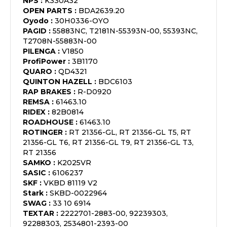
NPS
:
K330A32
OPEN PARTS
:
BDA2639.20
Oyodo
:
30H0336-OYO
PAGID
:
55883NC, T2181N-55393N-00, 55393NC,
T2708N-55883N-00
PILENGA
:
V1850
ProfiPower
:
3B1170
QUARO
:
QD4321
QUINTON HAZELL
:
BDC6103
RAP BRAKES
:
R-D0920
REMSA
:
61463.10
RIDEX
:
82B0814
ROADHOUSE
:
61463.10
ROTINGER
:
RT 21356-GL, RT 21356-GL T5, RT
21356-GL T6, RT 21356-GL T9, RT 21356-GL T3,
RT 21356
SAMKO
:
K2025VR
SASIC
:
6106237
SKF
:
VKBD 81119 V2
Stark
:
SKBD-0022964
SWAG
:
33 10 6914
TEXTAR
:
2222701-2883-00, 92239303,
92288303, 2534801-2393-00