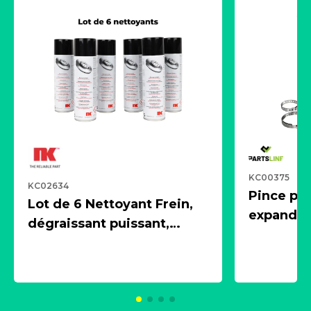
KC00375
KC02634
Pince pn
Lot de 6 Nettoyant Frein,
expandeur
dégraissant puissant,
1 souffle
aérosol 500ml - NK
universe
2021600
KC00375