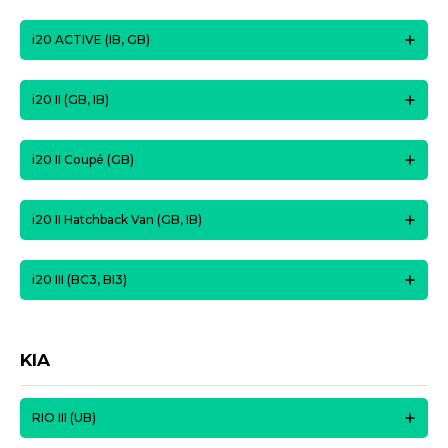
i20 ACTIVE (IB, GB)
i20 II (GB, IB)
i20 II Coupé (GB)
i20 II Hatchback Van (GB, IB)
i20 III (BC3, BI3)
KIA
RIO III (UB)