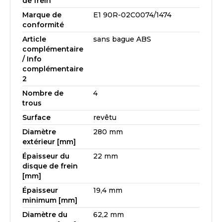
de frein
Marque de
E1 90R-02C0074/1474
conformité
Article
sans bague ABS
complémentaire
/ Info
complémentaire
2
Nombre de
4
trous
Surface
revêtu
Diamètre
280 mm
extérieur [mm]
Épaisseur du
22 mm
disque de frein
[mm]
Épaisseur
19,4 mm
minimum [mm]
Diamètre du
62,2 mm