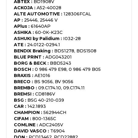
ABTEX
:
BD1908V
ACKOJA
:
A52-40028
ALTE AUTOMOTIVE
:
128306FCAL
AP
:
25446, 25446 V
APlus
:
61640AP
ASHIKA
:
60-0K-K23C
ASHUKI by Palidium
:
I032-28
ATE
:
24.0122-0294.1
BENDIX Braking
:
BDS1278, BDS1508
BLUE PRINT
:
ADG043201
BORG & BECK
:
BBD5243
BOSCH
:
0 986 479 E98, 0 986 479 B05
BRAXIS
:
AE1016
BRECO
:
BS 9056, BV 9056
BREMBO
:
09.C174.10, 09.C174.11
BREMSI
:
CD8186V
BSG
:
BSG 40-210-039
CAR
:
142.1893
CHAMPION
:
562944CH
CIFAM
:
800-1365C
COMLINE
:
ADC2405V
DAVID VASCO
:
T6904
DON
:
PCD13462, PCD22882