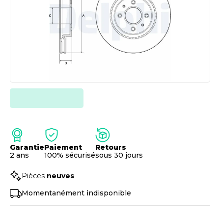
Garantie
Paiement
Retours
2 ans
100% sécurisé
sous 30 jours
Pièces
neuves
Momentanément indisponible