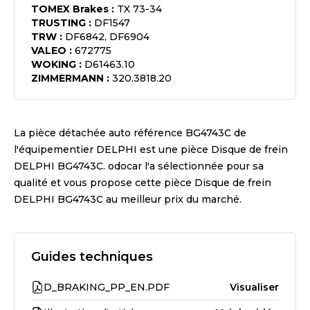
TOMEX Brakes
:
TX 73-34
TRUSTING
:
DF1547
TRW
:
DF6842, DF6904
VALEO
:
672775
WOKING
:
D61463.10
ZIMMERMANN
:
320.3818.20
La pièce détachée auto référence
BG4743C
de
l'équipementier
DELPHI
est une pièce
Disque de frein
DELPHI BG4743C
. odocar l'a sélectionnée pour sa
qualité et vous propose cette pièce
Disque de frein
DELPHI BG4743C
au meilleur prix du marché.
Guides techniques
D_BRAKING_PP_EN.PDF
Visualiser