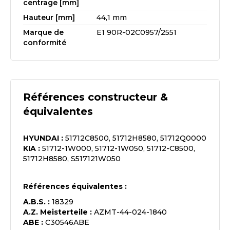
centrage [mm]
Hauteur [mm]
44,1 mm
Marque de
E1 90R-02C0957/2551
conformité
Références constructeur &
équivalentes
HYUNDAI
:
51712C8500, 51712H8580, 51712Q0000
KIA
:
51712-1W000, 51712-1W050, 51712-C8500,
51712H8580, S517121W050
Références équivalentes :
A.B.S.
:
18329
A.Z. Meisterteile
:
AZMT-44-024-1840
ABE
:
C30546ABE