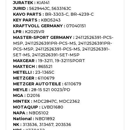
JURATEK
:
KIA141
JURID
:
562944JC, 563316JC
KAVO PARTS
:
BR-3303-C, BR-4239-C
KEY PARTS
:
KBD5243
KRAFTVOLL GERMANY
:
07040151
LPR
:
K2025VR
MASTER-SPORT GERMANY
:
24112526391-PCS-
MSP, 24112526391PR-PCS-MS, 24112526391PR-
PCS-MSP, 24112526391-PCS-MS, 24112526391-
SET-MS, 24112526391-SET-MSP
MAXGEAR
:
19-3211, 19-3211SPORT
MAXTECH
:
865521
METELLI
:
23-1365C
METZGER
:
6110679
METZGER AUTOTEILE
:
6110679
MEYLE
:
28-15 521 0023/PD
MGA
:
D2016
MINTEX
:
MDC2847C, MDC2362
MOTAQUIP
:
LVBD1680
NAPA
:
NBD5102
National
:
NBD1892
NK
:
313536, 313457, 203536