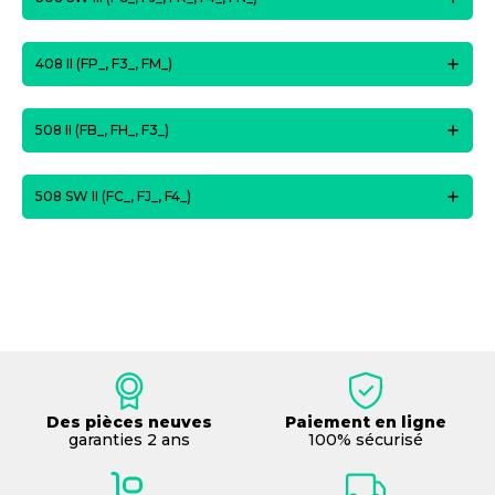
408 II (FP_, F3_, FM_)
508 II (FB_, FH_, F3_)
508 SW II (FC_, FJ_, F4_)
Des pièces neuves
Paiement en ligne
garanties 2 ans
100% sécurisé