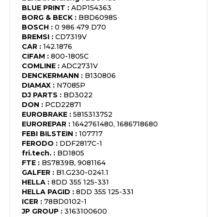
BLUE PRINT
:
ADP154363
BORG & BECK
:
BBD6098S
BOSCH
:
0 986 479 D70
BREMSI
:
CD7319V
CAR
:
142.1876
CIFAM
:
800-1805C
COMLINE
:
ADC2731V
DENCKERMANN
:
B130806
DIAMAX
:
N7085P
DJ PARTS
:
BD3022
DON
:
PCD22871
EUROBRAKE
:
5815313752
EUROREPAR
:
1642761480, 1686718680
FEBI BILSTEIN
:
107717
FERODO
:
DDF2817C-1
fri.tech.
:
BD1805
FTE
:
BS7839B, 9081164
GALFER
:
B1.G230-0241.1
HELLA
:
8DD 355 125-331
HELLA PAGID
:
8DD 355 125-331
ICER
:
78BD0102-1
JP GROUP
:
3163100600