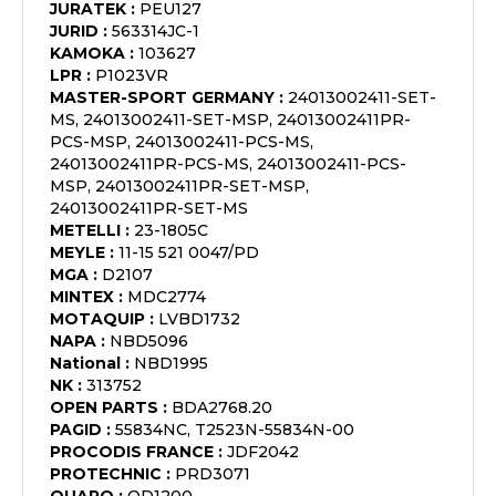
JURATEK
:
PEU127
JURID
:
563314JC-1
KAMOKA
:
103627
LPR
:
P1023VR
MASTER-SPORT GERMANY
:
24013002411-SET-
MS, 24013002411-SET-MSP, 24013002411PR-
PCS-MSP, 24013002411-PCS-MS,
24013002411PR-PCS-MS, 24013002411-PCS-
MSP, 24013002411PR-SET-MSP,
24013002411PR-SET-MS
METELLI
:
23-1805C
MEYLE
:
11-15 521 0047/PD
MGA
:
D2107
MINTEX
:
MDC2774
MOTAQUIP
:
LVBD1732
NAPA
:
NBD5096
National
:
NBD1995
NK
:
313752
OPEN PARTS
:
BDA2768.20
PAGID
:
55834NC, T2523N-55834N-00
PROCODIS FRANCE
:
JDF2042
PROTECHNIC
:
PRD3071