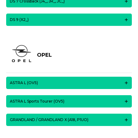
DS 7 Crossback (J4_, JR_, JC_)
DS 9 (X2_)
OPEL
ASTRA L (OV5)
ASTRA L Sports Tourer (OV5)
GRANDLAND / GRANDLAND X (A18, P1UO)