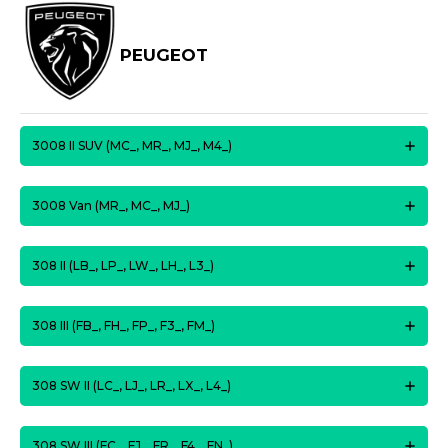
PEUGEOT
3008 II SUV (MC_, MR_, MJ_, M4_)
3008 Van (MR_, MC_, MJ_)
308 II (LB_, LP_, LW_, LH_, L3_)
308 III (FB_, FH_, FP_, F3_, FM_)
308 SW II (LC_, LJ_, LR_, LX_, L4_)
308 SW III (FC_, FJ_, FR_, F4_, FN_)