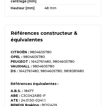
centrage [mm]
Hauteur [mm]
48 mm
Références constructeur &
équivalentes
CITROËN
:
9804605780
OPEL
:
9804605780
PEUGEOT
:
1642761480, 9804605780
VAUXHALL
:
9804605780
DS
:
1642761480, 9804605780, 9818381680
Références équivalentes :
A.B.S.
:
18477
ABE
:
C3C042ABE-P
ATE
:
24.0130-0241.1
BENDIX Braking
:
BDS1439