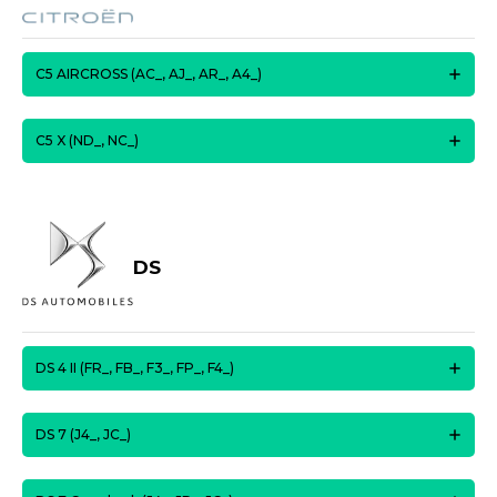
C5 AIRCROSS (AC_, AJ_, AR_, A4_)
C5 X (ND_, NC_)
DS
DS 4 II (FR_, FB_, F3_, FP_, F4_)
DS 7 (J4_, JC_)