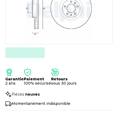
Garantie
Paiement
Retours
2 ans
100% sécurisé
sous 30 jours
Pièces
neuves
Momentanément indisponible