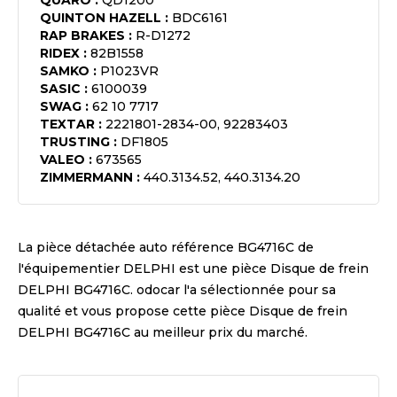
QUARO
:
QD1200
QUINTON HAZELL
:
BDC6161
RAP BRAKES
:
R-D1272
RIDEX
:
82B1558
SAMKO
:
P1023VR
SASIC
:
6100039
SWAG
:
62 10 7717
TEXTAR
:
2221801-2834-00, 92283403
TRUSTING
:
DF1805
VALEO
:
673565
ZIMMERMANN
:
440.3134.52, 440.3134.20
La pièce détachée auto référence
BG4716C
de
l'équipementier
DELPHI
est une pièce
Disque de frein
DELPHI BG4716C
. odocar l'a sélectionnée pour sa
qualité et vous propose cette pièce
Disque de frein
DELPHI BG4716C
au meilleur prix du marché.