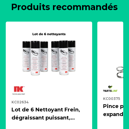
Produits recommandés
KC00375
KC02634
Pince pn
Lot de 6 Nettoyant Frein,
expandeur
dégraissant puissant,
1 souffle
aérosol 500ml - NK