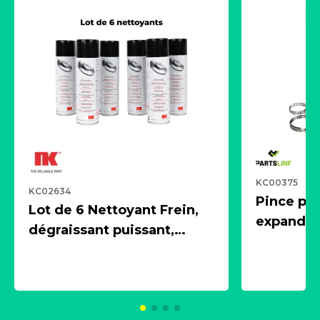
KC00375
KC02634
Pince pn
Lot de 6 Nettoyant Frein,
expandeur
dégraissant puissant,
1 souffle
aérosol 500ml - NK
universe
2021600
KC00375