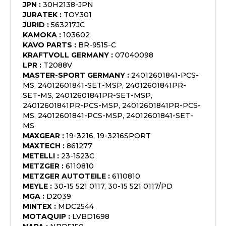
JPN
:
30H2138-JPN
JURATEK
:
TOY301
JURID
:
563217JC
KAMOKA
:
103602
KAVO PARTS
:
BR-9515-C
KRAFTVOLL GERMANY
:
07040098
LPR
:
T2088V
MASTER-SPORT GERMANY
:
24012601841-PCS-
MS, 24012601841-SET-MSP, 24012601841PR-
SET-MS, 24012601841PR-SET-MSP,
24012601841PR-PCS-MSP, 24012601841PR-PCS-
MS, 24012601841-PCS-MSP, 24012601841-SET-
MS
MAXGEAR
:
19-3216, 19-3216SPORT
MAXTECH
:
861277
METELLI
:
23-1523C
METZGER
:
6110810
METZGER AUTOTEILE
:
6110810
MEYLE
:
30-15 521 0117, 30-15 521 0117/PD
MGA
:
D2039
MINTEX
:
MDC2544
MOTAQUIP
:
LVBD1698