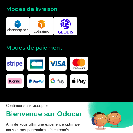
Modes de livraison
Modes de paiement
Les données affichées ici, particulièrement la base de donnée
complète, ne doivent pas être copiées. Il est interdit d’exploiter les
données ou la base de données complète, de laisser un tiers les
exploiter, ni de les rendre accessible à un tiers, sans accord
préalable de TecDoc. Toute infraction constitue une violation des