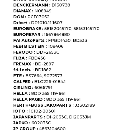
DENCKERMANN
:
B130738
DIAMAX
:
N08949
DON
:
PCD13052
Dr!ve+
:
DP1010.11.1607
EUROBRAKE
:
58152045170, 58153145170
EUROREPAR
:
1667864880
FAI AutoParts
:
FPBD1430, BD533
FEBI BILSTEIN
:
108406
FERODO
:
DDF2653C
FI.BA
:
FBD436
FREMAX
:
BD-2897
fri.tech.
:
BD1862
FTE
:
BS7664, 9072573
GALFER
:
B1.G226-0184.1
GIRLING
:
6066791
HELLA
:
8DD 355 119-661
HELLA PAGID
:
8DD 355 119-661
HERTH+BUSS JAKOPARTS
:
J3302189
IOTO
:
10102-30301
JAPANPARTS
:
DI-2033C, DI2033JM
JAPKO
:
602033C
JP GROUP
:
4863104600