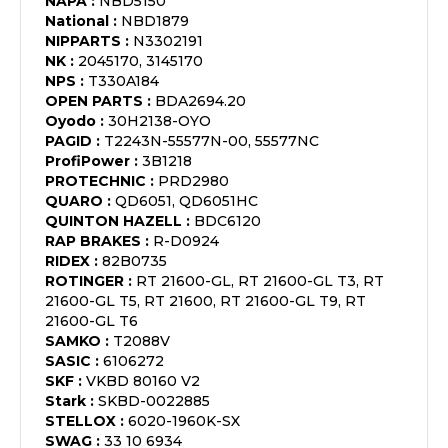
NAPA
:
NBD5150
National
:
NBD1879
NIPPARTS
:
N3302191
NK
:
2045170, 3145170
NPS
:
T330A184
OPEN PARTS
:
BDA2694.20
Oyodo
:
30H2138-OYO
PAGID
:
T2243N-55577N-00, 55577NC
ProfiPower
:
3B1218
PROTECHNIC
:
PRD2980
QUARO
:
QD6051, QD6051HC
QUINTON HAZELL
:
BDC6120
RAP BRAKES
:
R-D0924
RIDEX
:
82B0735
ROTINGER
:
RT 21600-GL, RT 21600-GL T3, RT
21600-GL T5, RT 21600, RT 21600-GL T9, RT
21600-GL T6
SAMKO
:
T2088V
SASIC
:
6106272
SKF
:
VKBD 80160 V2
Stark
:
SKBD-0022885
STELLOX
:
6020-1960K-SX
SWAG
:
33 10 6934