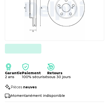
Garantie
Paiement
Retours
2 ans
100% sécurisé
sous 30 jours
Pièces
neuves
Momentanément indisponible