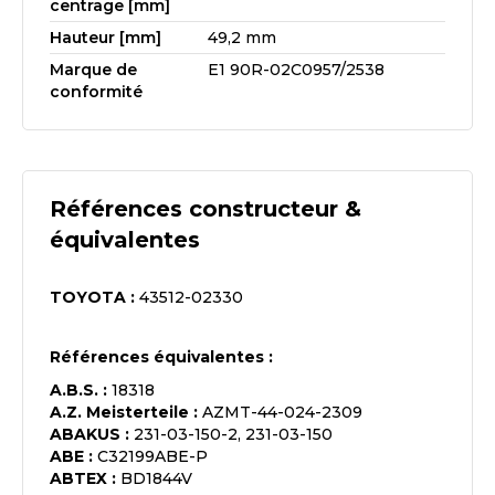
centrage [mm]
Hauteur [mm]
49,2 mm
Marque de
E1 90R-02C0957/2538
conformité
Références constructeur &
équivalentes
TOYOTA
:
43512-02330
Références équivalentes :
A.B.S.
:
18318
A.Z. Meisterteile
:
AZMT-44-024-2309
ABAKUS
:
231-03-150-2, 231-03-150
ABE
:
C32199ABE-P
ABTEX
:
BD1844V