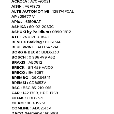
ACKOJA
:
A70-40021
AISIN
:
A6F197S
ALTE AUTOMOTIVE
:
128174FCAL
AP
:
25677 V
APlus
:
61508AP
ASHIKA
:
60-02-2033C
ASHUKI by Palidium
:
0990-1912
ATE
:
24.0126-0184.1
BENDIX Braking
:
BDS1346
BLUE PRINT
:
ADT343240
BORG & BECK
:
BBD5330
BOSCH
:
0 986 479 A62
BRAXIS
:
AE0812
BRECK
:
BR 459 VA100
BRECO
:
BV 9287
BREMBO
:
09.C648.11
BREMSI
:
CD8653V
BSG
:
BSG 85-210-015
CAR
:
142.1769, HPD 1769
CIDAK
:
CBD2371
CIFAM
:
800-1523C
COMLINE
:
ADC2513V
DACO Germany
:
603901