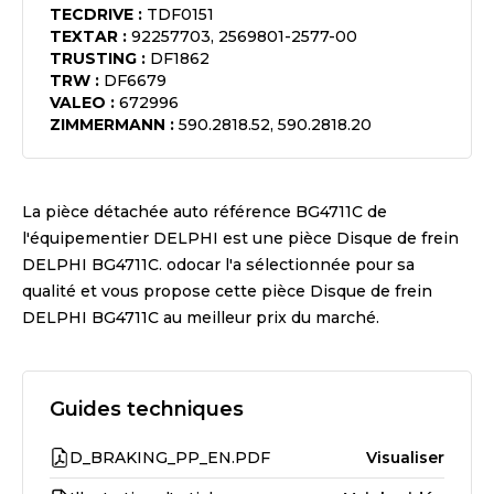
TECDRIVE
:
TDF0151
TEXTAR
:
92257703, 2569801-2577-00
TRUSTING
:
DF1862
TRW
:
DF6679
VALEO
:
672996
ZIMMERMANN
:
590.2818.52, 590.2818.20
La pièce détachée auto référence
BG4711C
de
l'équipementier
DELPHI
est une pièce
Disque de frein
DELPHI BG4711C
. odocar l'a sélectionnée pour sa
qualité et vous propose cette pièce
Disque de frein
DELPHI BG4711C
au meilleur prix du marché.
Guides techniques
D_BRAKING_PP_EN.PDF
Visualiser