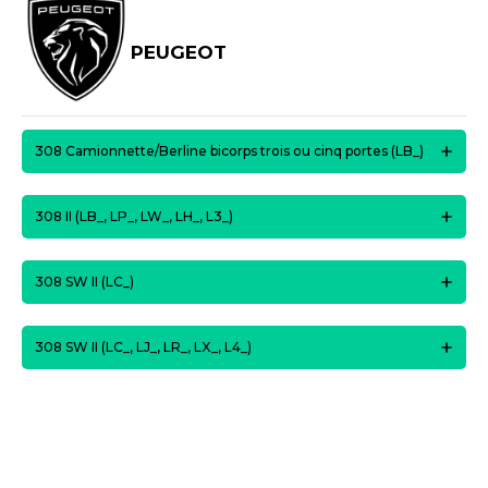
PEUGEOT
308 Camionnette/Berline bicorps trois ou cinq portes (LB_)
308 II (LB_, LP_, LW_, LH_, L3_)
308 SW II (LC_)
308 SW II (LC_, LJ_, LR_, LX_, L4_)