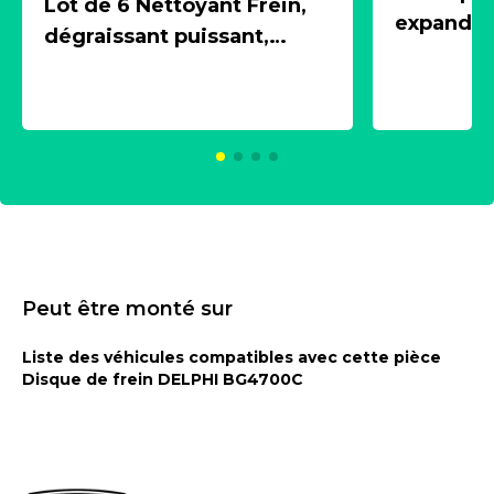
Lot de 6 Nettoyant Frein,
expandeur
dégraissant puissant,
1 souffle
aérosol 500ml - NK
universe
2021600
KC00375
Peut être monté sur
Liste des véhicules compatibles avec cette pièce
Disque de frein DELPHI BG4700C