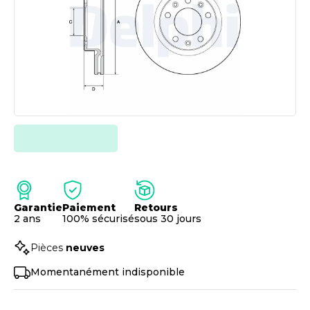
Garantie
Paiement
Retours
2 ans
100% sécurisé
sous 30 jours
Pièces
neuves
Momentanément indisponible