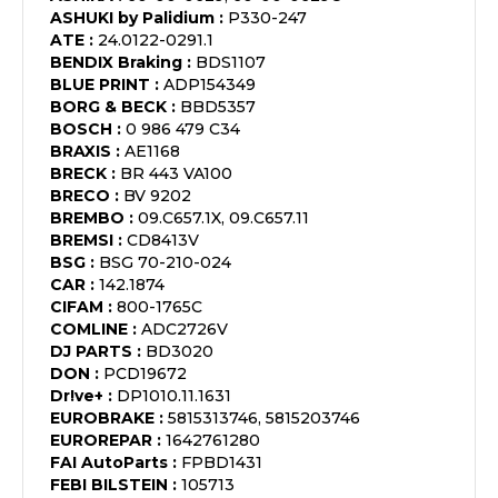
ASHUKI by Palidium
:
P330-247
ATE
:
24.0122-0291.1
BENDIX Braking
:
BDS1107
BLUE PRINT
:
ADP154349
BORG & BECK
:
BBD5357
BOSCH
:
0 986 479 C34
BRAXIS
:
AE1168
BRECK
:
BR 443 VA100
BRECO
:
BV 9202
BREMBO
:
09.C657.1X, 09.C657.11
BREMSI
:
CD8413V
BSG
:
BSG 70-210-024
CAR
:
142.1874
CIFAM
:
800-1765C
COMLINE
:
ADC2726V
DJ PARTS
:
BD3020
DON
:
PCD19672
Dr!ve+
:
DP1010.11.1631
EUROBRAKE
:
5815313746, 5815203746
EUROREPAR
:
1642761280
FAI AutoParts
:
FPBD1431
FEBI BILSTEIN
:
105713