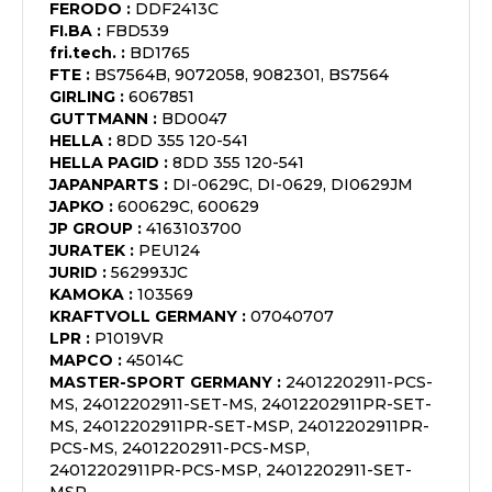
FERODO
:
DDF2413C
FI.BA
:
FBD539
fri.tech.
:
BD1765
FTE
:
BS7564B, 9072058, 9082301, BS7564
GIRLING
:
6067851
GUTTMANN
:
BD0047
HELLA
:
8DD 355 120-541
HELLA PAGID
:
8DD 355 120-541
JAPANPARTS
:
DI-0629C, DI-0629, DI0629JM
JAPKO
:
600629C, 600629
JP GROUP
:
4163103700
JURATEK
:
PEU124
JURID
:
562993JC
KAMOKA
:
103569
KRAFTVOLL GERMANY
:
07040707
LPR
:
P1019VR
MAPCO
:
45014C
MASTER-SPORT GERMANY
:
24012202911-PCS-
MS, 24012202911-SET-MS, 24012202911PR-SET-
MS, 24012202911PR-SET-MSP, 24012202911PR-
PCS-MS, 24012202911-PCS-MSP,
24012202911PR-PCS-MSP, 24012202911-SET-