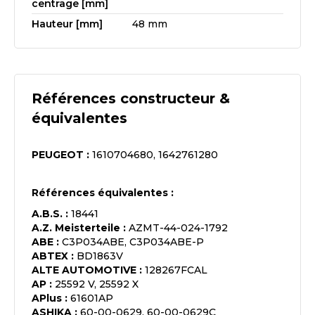
centrage [mm]
Hauteur [mm]
48 mm
Références constructeur &
équivalentes
PEUGEOT
:
1610704680, 1642761280
Références équivalentes :
A.B.S.
:
18441
A.Z. Meisterteile
:
AZMT-44-024-1792
ABE
:
C3P034ABE, C3P034ABE-P
ABTEX
:
BD1863V
ALTE AUTOMOTIVE
:
128267FCAL
AP
:
25592 V, 25592 X
APlus
:
61601AP
ASHIKA
:
60-00-0629, 60-00-0629C