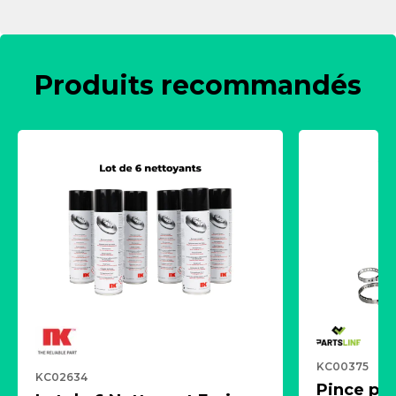
Produits recommandés
KC00375
KC02634
Pince pn