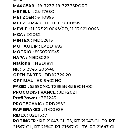
MSP
MAXGEAR
:
19-3237, 19-3237SPORT
METELLI
:
23-1765C
METZGER
:
6110895
METZGER AUTOTEILE
:
6110895
MEYLE
:
11-15 521 0043/PD, 11-15 521 0043
MGA
:
D2062
MINTEX
:
MDC2613
MOTAQUIP
:
LVBD1695
MOTRIO
:
8550501945
NAPA
:
NBD5029
National
:
NBD1871
NK
:
313746, 203746
OPEN PARTS
:
BDA2724.20
OPTIMAL
:
BS-9402HC
PAGID
:
55690NC, T2885N-55690N-00
PROCODIS FRANCE
:
JDF2021
ProfiPower
:
3B1243
PROTECHNIC
:
PRD2932
RAP BRAKES
:
R-D0929
RIDEX
:
82B1337
ROTINGER
:
RT 21647-GL T3, RT 21647-GL T9, RT
21647-GL, RT 21647, RT 21647-GL T6, RT 21647-GL