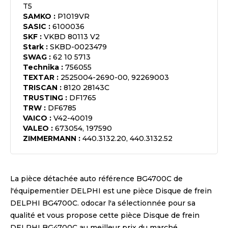
T5
SAMKO
:
P1019VR
SASIC
:
6100036
SKF
:
VKBD 80113 V2
Stark
:
SKBD-0023479
SWAG
:
62 10 5713
Technika
:
756055
TEXTAR
:
2525004-2690-00, 92269003
TRISCAN
:
8120 28143C
TRUSTING
:
DF1765
TRW
:
DF6785
VAICO
:
V42-40019
VALEO
:
673054, 197590
ZIMMERMANN
:
440.3132.20, 440.3132.52
La pièce détachée auto référence
BG4700C
de
l'équipementier
DELPHI
est une pièce
Disque de frein
DELPHI BG4700C
. odocar l'a sélectionnée pour sa
qualité et vous propose cette pièce
Disque de frein
DELPHI BG4700C
au meilleur prix du marché.