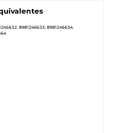
quivalentes
1246632, 8981246633, 8981246634,
664