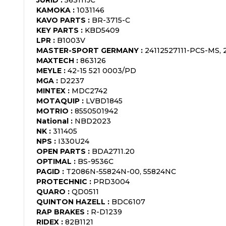
KAMOKA
:
1031146
KAVO PARTS
:
BR-3715-C
KEY PARTS
:
KBD5409
LPR
:
B1003V
MASTER-SPORT GERMANY
:
24112527111-PCS-MS,
MAXTECH
:
863126
MEYLE
:
42-15 521 0003/PD
MGA
:
D2237
MINTEX
:
MDC2742
MOTAQUIP
:
LVBD1845
MOTRIO
:
8550501942
National
:
NBD2023
NK
:
311405
NPS
:
I330U24
OPEN PARTS
:
BDA2711.20
OPTIMAL
:
BS-9536C
PAGID
:
T2086N-55824N-00, 55824NC
PROTECHNIC
:
PRD3004
QUARO
:
QD0511
QUINTON HAZELL
:
BDC6107
RAP BRAKES
:
R-D1239
RIDEX
:
82B1121