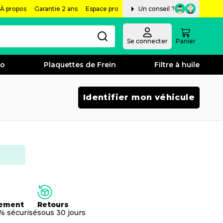
À propos
Garantie 2 ans
Espace pro
Un conseil ?
Se connecter
Panier
bo
Plaquettes de Frein
Filtre à huile
Identifier mon véhicule
ement
Retours
% sécurisé
sous 30 jours