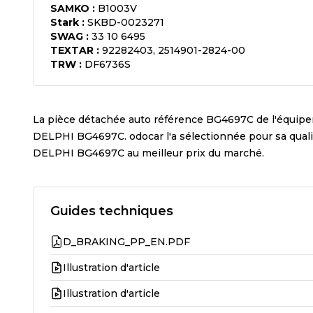
SAMKO
:
B1003V
Stark
:
SKBD-0023271
SWAG
:
33 10 6495
TEXTAR
:
92282403, 2514901-2824-00
TRW
:
DF6736S
La pièce détachée auto référence
BG4697C
de l'équip
DELPHI BG4697C
. odocar l'a sélectionnée pour sa qua
DELPHI BG4697C
au meilleur prix du marché.
Guides techniques
D_BRAKING_PP_EN.PDF
Illustration d'article
Illustration d'article