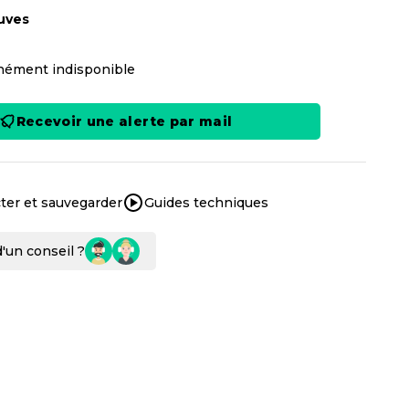
uves
ément indisponible
Recevoir une alerte par mail
ter et sauvegarder
Guides techniques
'un conseil ?