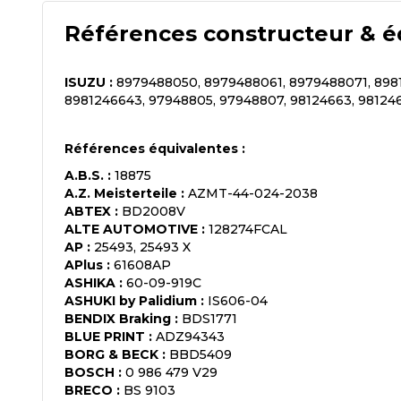
Références constructeur & é
ISUZU
:
8979488050, 8979488061, 8979488071, 898
8981246643, 97948805, 97948807, 98124663, 98124
Références équivalentes :
A.B.S.
:
18875
A.Z. Meisterteile
:
AZMT-44-024-2038
ABTEX
:
BD2008V
ALTE AUTOMOTIVE
:
128274FCAL
AP
:
25493, 25493 X
APlus
:
61608AP
ASHIKA
:
60-09-919C
ASHUKI by Palidium
:
IS606-04
BENDIX Braking
:
BDS1771
BLUE PRINT
:
ADZ94343
BORG & BECK
:
BBD5409
BOSCH
:
0 986 479 V29
BRECO
:
BS 9103