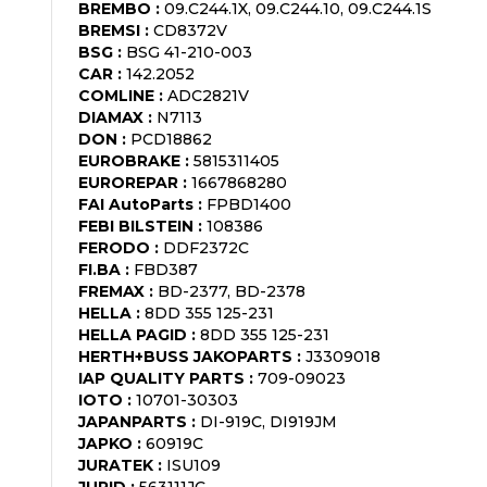
BREMBO
:
09.C244.1X, 09.C244.10, 09.C244.1S
BREMSI
:
CD8372V
BSG
:
BSG 41-210-003
CAR
:
142.2052
COMLINE
:
ADC2821V
DIAMAX
:
N7113
DON
:
PCD18862
EUROBRAKE
:
5815311405
EUROREPAR
:
1667868280
FAI AutoParts
:
FPBD1400
FEBI BILSTEIN
:
108386
FERODO
:
DDF2372C
FI.BA
:
FBD387
FREMAX
:
BD-2377, BD-2378
HELLA
:
8DD 355 125-231
HELLA PAGID
:
8DD 355 125-231
HERTH+BUSS JAKOPARTS
:
J3309018
IAP QUALITY PARTS
:
709-09023
IOTO
:
10701-30303
JAPANPARTS
:
DI-919C, DI919JM
JAPKO
:
60919C
JURATEK
:
ISU109
JURID
:
563111JC