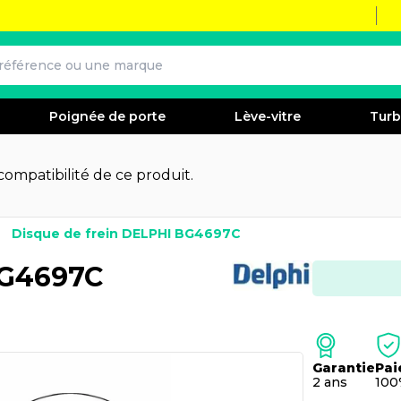
Poignée de porte
Lève-vitre
Tur
 compatibilité de ce produit.
Disque de frein DELPHI BG4697C
BG4697C
Garantie
Pai
2 ans
100