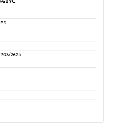
4697C
ABS
0703/2624