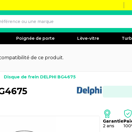
Poignée de porte
Lève-vitre
Tur
 compatibilité de ce produit.
Disque de frein DELPHI BG4675
BG4675
Garantie
Pai
2 ans
100