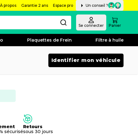
À propos
Garantie 2 ans
Espace pro
Un conseil ?
Se connecter
Panier
bo
Plaquettes de Frein
Filtre à huile
Identifier mon véhicule
ement
Retours
% sécurisé
sous 30 jours