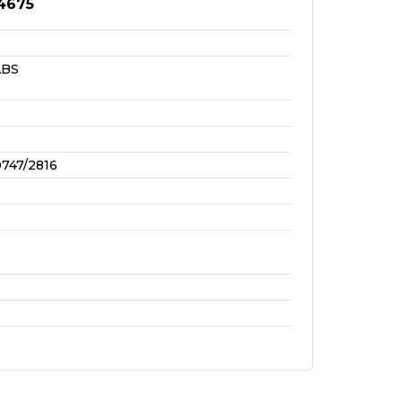
4675
ABS
747/2816