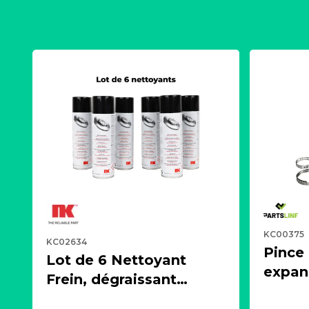
KC00375
KC02634
Pince
Lot de 6 Nettoyant
expand
Frein, dégraissant
écarte
puissant, aérosol 500ml