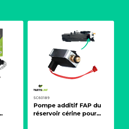
SC60189
Pompe additif FAP du
réservoir cérine pour
 ou
moteur 1.4, 1.5, 1.6, 2.0