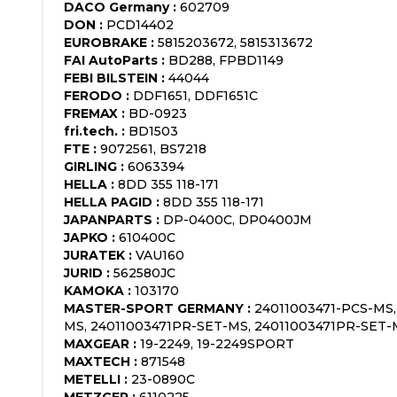
DACO Germany
:
602709
DON
:
PCD14402
EUROBRAKE
:
5815203672, 5815313672
FAI AutoParts
:
BD288, FPBD1149
FEBI BILSTEIN
:
44044
FERODO
:
DDF1651, DDF1651C
FREMAX
:
BD-0923
fri.tech.
:
BD1503
FTE
:
9072561, BS7218
GIRLING
:
6063394
HELLA
:
8DD 355 118-171
HELLA PAGID
:
8DD 355 118-171
JAPANPARTS
:
DP-0400C, DP0400JM
JAPKO
:
610400C
JURATEK
:
VAU160
JURID
:
562580JC
KAMOKA
:
103170
MASTER-SPORT GERMANY
:
24011003471-PCS-MS,
MS, 24011003471PR-SET-MS, 24011003471PR-SET-
MAXGEAR
:
19-2249, 19-2249SPORT
MAXTECH
:
871548
METELLI
:
23-0890C
METZGER
:
6110225