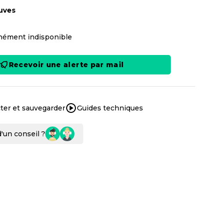
uves
ément indisponible
Recevoir une alerte par mail
ter et sauvegarder
Guides techniques
'un conseil ?