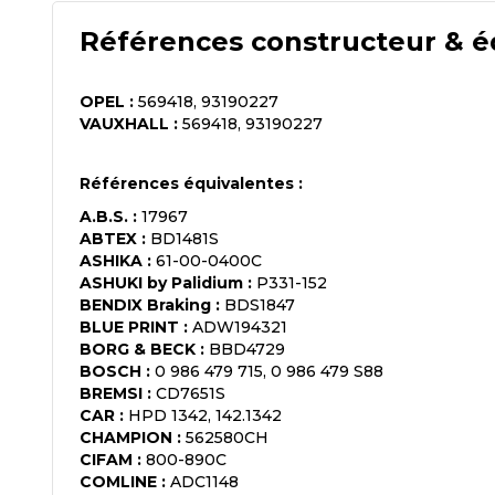
Références constructeur & é
OPEL
:
569418, 93190227
VAUXHALL
:
569418, 93190227
Références équivalentes :
A.B.S.
:
17967
ABTEX
:
BD1481S
ASHIKA
:
61-00-0400C
ASHUKI by Palidium
:
P331-152
BENDIX Braking
:
BDS1847
BLUE PRINT
:
ADW194321
BORG & BECK
:
BBD4729
BOSCH
:
0 986 479 715, 0 986 479 S88
BREMSI
:
CD7651S
CAR
:
HPD 1342, 142.1342
CHAMPION
:
562580CH
CIFAM
:
800-890C
COMLINE
:
ADC1148