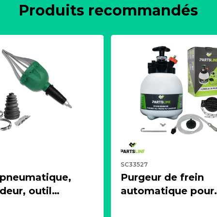
Produits recommandés
SC33527
 pneumatique,
Purgeur de frein
eur, outil
automatique pour
ur + 1 soufflet de
circuit de freinage