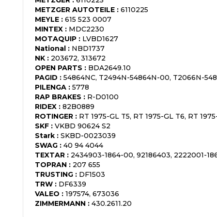
METZGER AUTOTEILE
:
6110225
MEYLE
:
615 523 0007
MINTEX
:
MDC2230
MOTAQUIP
:
LVBD1627
National
:
NBD1737
NK
:
203672, 313672
OPEN PARTS
:
BDA2649.10
PAGID
:
54864NC, T2494N-54864N-00, T2066N-54
PILENGA
:
5778
RAP BRAKES
:
R-D0100
RIDEX
:
82B0889
ROTINGER
:
RT 1975-GL T5, RT 1975-GL T6, RT 1975
SKF
:
VKBD 90624 S2
Stark
:
SKBD-0023039
SWAG
:
40 94 4044
TEXTAR
:
2434903-1864-00, 92186403, 2222001-18
TOPRAN
:
207 655
TRUSTING
:
DF1503
TRW
:
DF6339
VALEO
:
197574, 673036
ZIMMERMANN
:
430.2611.20