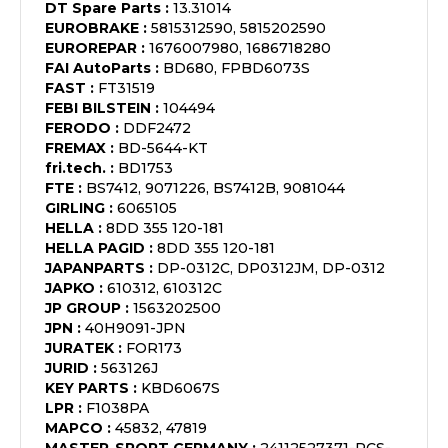
DT Spare Parts
:
13.31014
EUROBRAKE
:
5815312590, 5815202590
EUROREPAR
:
1676007980, 1686718280
FAI AutoParts
:
BD680, FPBD6073S
FAST
:
FT31519
FEBI BILSTEIN
:
104494
FERODO
:
DDF2472
FREMAX
:
BD-5644-KT
fri.tech.
:
BD1753
FTE
:
BS7412, 9071226, BS7412B, 9081044
GIRLING
:
6065105
HELLA
:
8DD 355 120-181
HELLA PAGID
:
8DD 355 120-181
JAPANPARTS
:
DP-0312C, DP0312JM, DP-0312
JAPKO
:
610312, 610312C
JP GROUP
:
1563202500
JPN
:
40H9091-JPN
JURATEK
:
FOR173
JURID
:
563126J
KEY PARTS
:
KBD6067S
LPR
:
F1038PA
MAPCO
:
45832, 47819