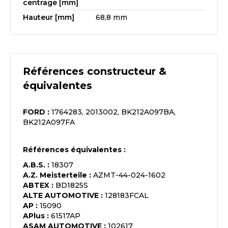
centrage [mm]
Hauteur [mm]
68,8 mm
Références constructeur &
équivalentes
FORD
:
1764283, 2013002, BK212A097BA,
BK212A097FA
Références équivalentes :
A.B.S.
:
18307
A.Z. Meisterteile
:
AZMT-44-024-1602
ABTEX
:
BD1825S
ALTE AUTOMOTIVE
:
128183FCAL
AP
:
15090
APlus
:
61517AP
ASAM AUTOMOTIVE
:
102617