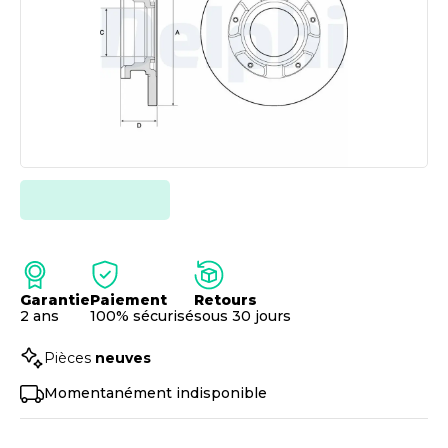
Garantie
Paiement
Retours
2 ans
100% sécurisé
sous 30 jours
Pièces
neuves
Momentanément indisponible