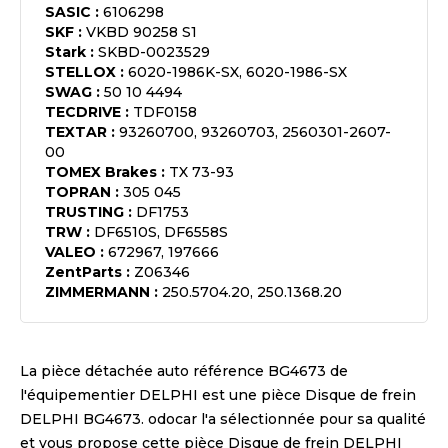
SASIC
:
6106298
SKF
:
VKBD 90258 S1
Stark
:
SKBD-0023529
STELLOX
:
6020-1986K-SX, 6020-1986-SX
SWAG
:
50 10 4494
TECDRIVE
:
TDF0158
TEXTAR
:
93260700, 93260703, 2560301-2607-
00
TOMEX Brakes
:
TX 73-93
TOPRAN
:
305 045
TRUSTING
:
DF1753
TRW
:
DF6510S, DF6558S
VALEO
:
672967, 197666
ZentParts
:
Z06346
ZIMMERMANN
:
250.5704.20, 250.1368.20
La pièce détachée auto référence
BG4673
de
l'équipementier
DELPHI
est une pièce
Disque de frein
DELPHI BG4673
. odocar l'a sélectionnée pour sa qualité
et vous propose cette pièce
Disque de frein DELPHI