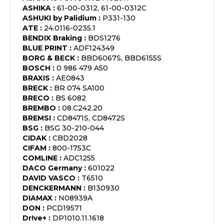
ASHIKA
:
61-00-0312, 61-00-0312C
ASHUKI by Palidium
:
P331-130
ATE
:
24.0116-0235.1
BENDIX Braking
:
BDS1276
BLUE PRINT
:
ADF124349
BORG & BECK
:
BBD6067S, BBD6155S
BOSCH
:
0 986 479 A50
BRAXIS
:
AE0843
BRECK
:
BR 074 SA100
BRECO
:
BS 6082
BREMBO
:
08.C242.20
BREMSI
:
CD8471S, CD8472S
BSG
:
BSG 30-210-044
CIDAK
:
CBD2028
CIFAM
:
800-1753C
COMLINE
:
ADC1255
DACO Germany
:
601022
DAVID VASCO
:
T6510
DENCKERMANN
:
B130930
DIAMAX
:
N08939A
DON
:
PCD19571
Dr!ve+
:
DP1010.11.1618