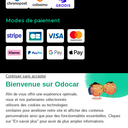
Modes de paiement
Les données affichées ici, particulièrement la base de donnée
complète, ne doivent pas être copiées. Il est interdit d’exploiter les
données ou la base de données complète, de laisser un tiers les
exploiter, ni de les rendre accessible à un tiers, sans accord
préalable de TecDoc. Toute infraction constitue une violation des
droits d’auteur et fera l’objet de poursuites.
odocar
2026
©
CGV Particuliers