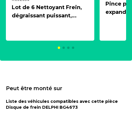
Pince pn
Lot de 6 Nettoyant Frein,
expandeur
dégraissant puissant,
1 souffle
aérosol 500ml - NK
universe
2021600
KC00375
Peut être monté sur
Liste des véhicules compatibles avec cette pièce
Disque de frein DELPHI BG4673