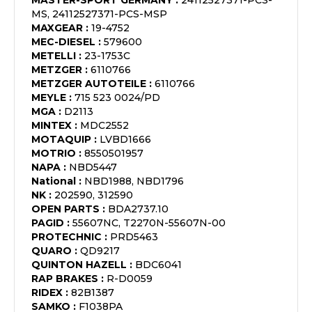
MASTER-SPORT GERMANY
:
24112527371-PCS-
MS, 24112527371-PCS-MSP
MAXGEAR
:
19-4752
MEC-DIESEL
:
579600
METELLI
:
23-1753C
METZGER
:
6110766
METZGER AUTOTEILE
:
6110766
MEYLE
:
715 523 0024/PD
MGA
:
D2113
MINTEX
:
MDC2552
MOTAQUIP
:
LVBD1666
MOTRIO
:
8550501957
NAPA
:
NBD5447
National
:
NBD1988, NBD1796
NK
:
202590, 312590
OPEN PARTS
:
BDA2737.10
PAGID
:
55607NC, T2270N-55607N-00
PROTECHNIC
:
PRD5463
QUARO
:
QD9217
QUINTON HAZELL
:
BDC6041
RAP BRAKES
:
R-D0059
RIDEX
:
82B1387
SAMKO
:
F1038PA