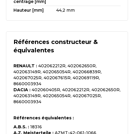
centrage [mm]
Hauteur [mm]
44,2 mm
Références constructeur &
équivalentes
RENAULT
:
402062212R, 402062650R,
402063149R, 402065054R, 402066839R,
402067025R, 402067615R, 402069119R,
8660003934
DACIA
:
402060405R, 402062212R, 402062650R,
402063149R, 402065054R, 402067025R,
8660003934
Références équivalentes :
A.B.S.
:
18316
A.Z. Meisterteile
:
AZMT-42-061-1066