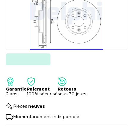
Garantie
Paiement
Retours
2 ans
100% sécurisé
sous 30 jours
Pièces
neuves
Momentanément indisponible