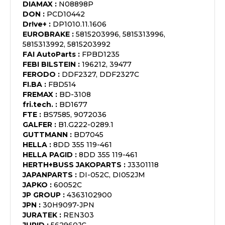
DIAMAX
:
N08898P
DON
:
PCD10442
Dr!ve+
:
DP1010.11.1606
EUROBRAKE
:
5815203996, 5815313996,
5815313992, 5815203992
FAI AutoParts
:
FPBD1235
FEBI BILSTEIN
:
196212, 39477
FERODO
:
DDF2327, DDF2327C
FI.BA
:
FBD514
FREMAX
:
BD-3108
fri.tech.
:
BD1677
FTE
:
BS7585, 9072036
GALFER
:
B1.G222-0289.1
GUTTMANN
:
BD7045
HELLA
:
8DD 355 119-461
HELLA PAGID
:
8DD 355 119-461
HERTH+BUSS JAKOPARTS
:
J3301118
JAPANPARTS
:
DI-052C, DI052JM
JAPKO
:
60052C
JP GROUP
:
4363102900
JPN
:
30H9097-JPN
JURATEK
:
REN303