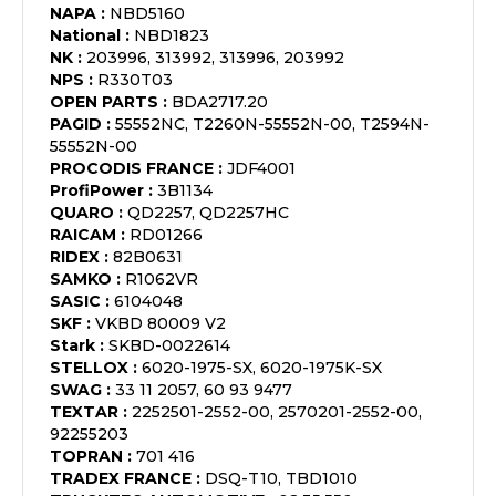
NAPA
:
NBD5160
National
:
NBD1823
NK
:
203996, 313992, 313996, 203992
NPS
:
R330T03
OPEN PARTS
:
BDA2717.20
PAGID
:
55552NC, T2260N-55552N-00, T2594N-
55552N-00
PROCODIS FRANCE
:
JDF4001
ProfiPower
:
3B1134
QUARO
:
QD2257, QD2257HC
RAICAM
:
RD01266
RIDEX
:
82B0631
SAMKO
:
R1062VR
SASIC
:
6104048
SKF
:
VKBD 80009 V2
Stark
:
SKBD-0022614
STELLOX
:
6020-1975-SX, 6020-1975K-SX
SWAG
:
33 11 2057, 60 93 9477
TEXTAR
:
2252501-2552-00, 2570201-2552-00,
92255203
TOPRAN
:
701 416
TRADEX FRANCE
:
DSQ-T10, TBD1010