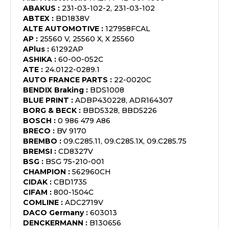
ABAKUS
:
231-03-102-2, 231-03-102
ABTEX
:
BD1838V
ALTE AUTOMOTIVE
:
127958FCAL
AP
:
25560 V, 25560 X, X 25560
APlus
:
61292AP
ASHIKA
:
60-00-052C
ATE
:
24.0122-0289.1
AUTO FRANCE PARTS
:
22-0020C
BENDIX Braking
:
BDS1008
BLUE PRINT
:
ADBP430228, ADR164307
BORG & BECK
:
BBD5328, BBD5226
BOSCH
:
0 986 479 A86
BRECO
:
BV 9170
BREMBO
:
09.C285.11, 09.C285.1X, 09.C285.75
BREMSI
:
CD8327V
BSG
:
BSG 75-210-001
CHAMPION
:
562960CH
CIDAK
:
CBD1735
CIFAM
:
800-1504C
COMLINE
:
ADC2719V
DACO Germany
:
603013
DENCKERMANN
:
B130656