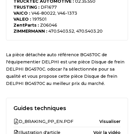
TRUCKTEC AUTOMOTIVE
:
02.35.550
TRUSTING
:
DF1677
VAICO
:
V46-80022, V46-1373
VALEO
:
197501
ZentParts
:
Z06046
ZIMMERMANN
:
470.5403.52, 470.5403.20
La pièce détachée auto référence
BG4570C
de
l'équipementier
DELPHI
est une pièce
Disque de frein
DELPHI BG4570C
. odocar l'a sélectionnée pour sa
qualité et vous propose cette pièce
Disque de frein
DELPHI BG4570C
au meilleur prix du marché.
Guides techniques
D_BRAKING_PP_EN.PDF
Visualiser
Illustration d'article
Voir la vidéo