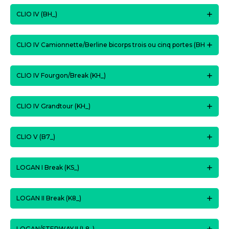
CLIO IV (BH_)
CLIO IV Camionnette/Berline bicorps trois ou cinq portes (BH
CLIO IV Fourgon/Break (KH_)
CLIO IV Grandtour (KH_)
CLIO V (B7_)
LOGAN I Break (KS_)
LOGAN II Break (K8_)
LOGAN/STEPWAY II (L8_)