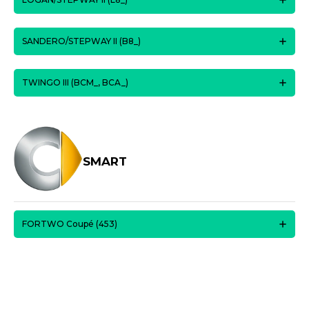
SANDERO/STEPWAY II (B8_)
TWINGO III (BCM_, BCA_)
SMART
FORTWO Coupé (453)