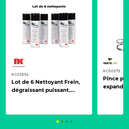
KC00375
KC02634
Pince pn
Lot de 6 Nettoyant Frein,
expandeur
dégraissant puissant,
1 souffle
aérosol 500ml - NK
universe
2021600
KC00375