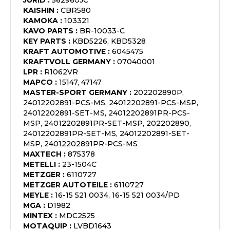
JURID
:
562960JC
KAISHIN
:
CBR580
KAMOKA
:
103321
KAVO PARTS
:
BR-10033-C
KEY PARTS
:
KBD5226, KBD5328
KRAFT AUTOMOTIVE
:
6045475
KRAFTVOLL GERMANY
:
07040001
LPR
:
R1062VR
MAPCO
:
15147, 47147
MASTER-SPORT GERMANY
:
202202890P,
24012202891-PCS-MS, 24012202891-PCS-MSP,
24012202891-SET-MS, 24012202891PR-PCS-
MSP, 24012202891PR-SET-MSP, 202202890,
24012202891PR-SET-MS, 24012202891-SET-
MSP, 24012202891PR-PCS-MS
MAXTECH
:
875378
METELLI
:
23-1504C
METZGER
:
6110727
METZGER AUTOTEILE
:
6110727
MEYLE
:
16-15 521 0034, 16-15 521 0034/PD
MGA
:
D1982
MINTEX
:
MDC2525
MOTAQUIP
:
LVBD1643