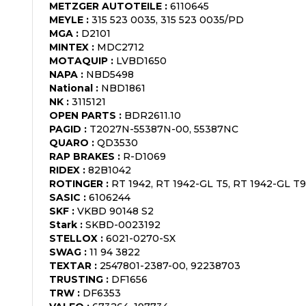
METZGER AUTOTEILE
:
6110645
MEYLE
:
315 523 0035, 315 523 0035/PD
MGA
:
D2101
MINTEX
:
MDC2712
MOTAQUIP
:
LVBD1650
NAPA
:
NBD5498
National
:
NBD1861
NK
:
3115121
OPEN PARTS
:
BDR2611.10
PAGID
:
T2027N-55387N-00, 55387NC
QUARO
:
QD3530
RAP BRAKES
:
R-D1069
RIDEX
:
82B1042
ROTINGER
:
RT 1942, RT 1942-GL T5, RT 1942-GL T9
SASIC
:
6106244
SKF
:
VKBD 90148 S2
Stark
:
SKBD-0023192
STELLOX
:
6021-0270-SX
SWAG
:
11 94 3822
TEXTAR
:
2547801-2387-00, 92238703
TRUSTING
:
DF1656
TRW
:
DF6353