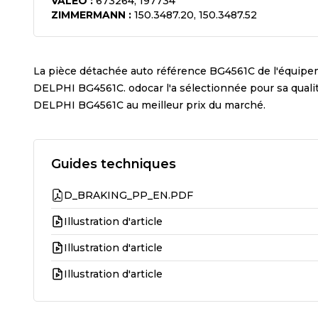
VALEO
:
673264, 197734
ZIMMERMANN
:
150.3487.20, 150.3487.52
La pièce détachée auto référence
BG4561C
de l'équipe
DELPHI BG4561C
. odocar l'a sélectionnée pour sa qual
DELPHI BG4561C
au meilleur prix du marché.
Guides techniques
D_BRAKING_PP_EN.PDF
Illustration d'article
Illustration d'article
Illustration d'article