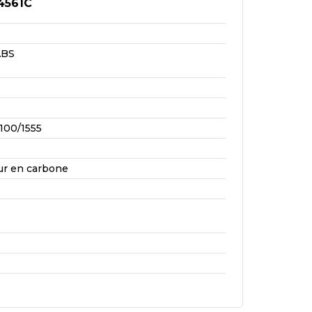
4561C
ABS
100/1555
ur en carbone