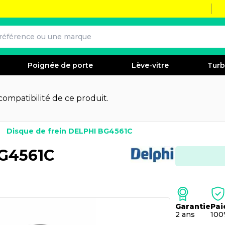
Poignée de porte
Lève-vitre
Tur
 compatibilité de ce produit.
Disque de frein DELPHI BG4561C
BG4561C
Garantie
Pai
2 ans
100