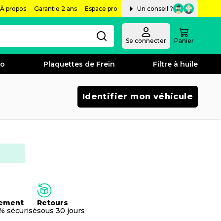
À propos
Garantie 2 ans
Espace pro
Un conseil ?
Se connecter
Panier
bo
Plaquettes de Frein
Filtre à huile
Identifier mon véhicule
ement
Retours
% sécurisé
sous 30 jours