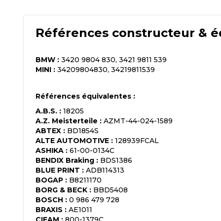
Références constructeur & é
BMW
:
3420 9804 830, 3421 9811 539
MINI
:
34209804830, 34219811539
Références équivalentes :
A.B.S.
:
18205
A.Z. Meisterteile
:
AZMT-44-024-1589
ABTEX
:
BD1854S
ALTE AUTOMOTIVE
:
128939FCAL
ASHIKA
:
61-00-0134C
BENDIX Braking
:
BDS1386
BLUE PRINT
:
ADB114313
BOGAP
:
B8211170
BORG & BECK
:
BBD5408
BOSCH
:
0 986 479 728
BRAXIS
:
AE1011
CIFAM
:
800-1379C