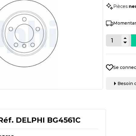
Pièces
ne
Momentan
Se connec
Besoin d
Réf.
DELPHI BG4561C