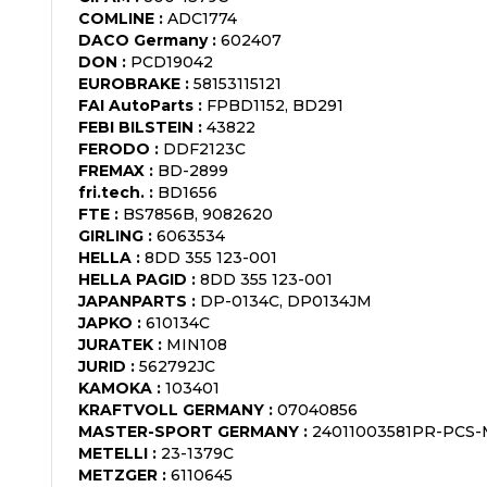
COMLINE
:
ADC1774
DACO Germany
:
602407
DON
:
PCD19042
EUROBRAKE
:
58153115121
FAI AutoParts
:
FPBD1152, BD291
FEBI BILSTEIN
:
43822
FERODO
:
DDF2123C
FREMAX
:
BD-2899
fri.tech.
:
BD1656
FTE
:
BS7856B, 9082620
GIRLING
:
6063534
HELLA
:
8DD 355 123-001
HELLA PAGID
:
8DD 355 123-001
JAPANPARTS
:
DP-0134C, DP0134JM
JAPKO
:
610134C
JURATEK
:
MIN108
JURID
:
562792JC
KAMOKA
:
103401
KRAFTVOLL GERMANY
:
07040856
MASTER-SPORT GERMANY
:
24011003581PR-PCS-
METELLI
:
23-1379C
METZGER
:
6110645