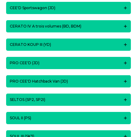
CEE'D Sportswagon (JD)
CERATO IV A trois volumes (BD, BDM)
CERATO KOUP III (YD)
PRO CEE'D (JD)
PRO CEE'D Hatchback Van (JD)
SELTOS (SP2, SP2I)
SOUL II (PS)
SOUL III (SK3)