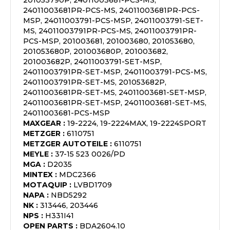
201053790P, 24011003681-PCS-MS,
24011003681PR-PCS-MS, 24011003681PR-PCS-
MSP, 24011003791-PCS-MSP, 24011003791-SET-
MS, 24011003791PR-PCS-MS, 24011003791PR-
PCS-MSP, 201003681, 201003680, 201053680,
201053680P, 201003680P, 201003682,
201003682P, 24011003791-SET-MSP,
24011003791PR-SET-MSP, 24011003791-PCS-MS,
24011003791PR-SET-MS, 201053682P,
24011003681PR-SET-MS, 24011003681-SET-MSP,
24011003681PR-SET-MSP, 24011003681-SET-MS,
24011003681-PCS-MSP
MAXGEAR
:
19-2224, 19-2224MAX, 19-2224SPORT
METZGER
:
6110751
METZGER AUTOTEILE
:
6110751
MEYLE
:
37-15 523 0026/PD
MGA
:
D2035
MINTEX
:
MDC2366
MOTAQUIP
:
LVBD1709
NAPA
:
NBD5292
NK
:
313446, 203446
NPS
:
H331I41
OPEN PARTS
:
BDA2604.10