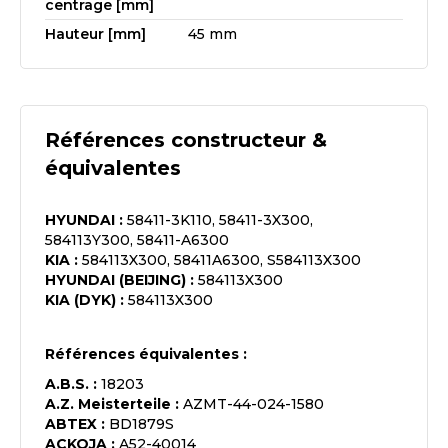
centrage [mm]
Hauteur [mm]
45 mm
Références constructeur &
équivalentes
HYUNDAI
:
58411-3K110, 58411-3X300,
584113Y300, 58411-A6300
KIA
:
584113X300, 58411A6300, S584113X300
HYUNDAI (BEIJING)
:
584113X300
KIA (DYK)
:
584113X300
Références équivalentes :
A.B.S.
:
18203
A.Z. Meisterteile
:
AZMT-44-024-1580
ABTEX
:
BD1879S
ACKOJA
:
A52-40014