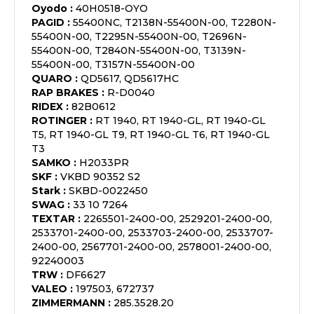
Oyodo
:
40H0518-OYO
PAGID
:
55400NC, T2138N-55400N-00, T2280N-
55400N-00, T2295N-55400N-00, T2696N-
55400N-00, T2840N-55400N-00, T3139N-
55400N-00, T3157N-55400N-00
QUARO
:
QD5617, QD5617HC
RAP BRAKES
:
R-D0040
RIDEX
:
82B0612
ROTINGER
:
RT 1940, RT 1940-GL, RT 1940-GL
T5, RT 1940-GL T9, RT 1940-GL T6, RT 1940-GL
T3
SAMKO
:
H2033PR
SKF
:
VKBD 90352 S2
Stark
:
SKBD-0022450
SWAG
:
33 10 7264
TEXTAR
:
2265501-2400-00, 2529201-2400-00,
2533701-2400-00, 2533703-2400-00, 2533707-
2400-00, 2567701-2400-00, 2578001-2400-00,
92240003
TRW
:
DF6627
VALEO
:
197503, 672737
ZIMMERMANN
:
285.3528.20