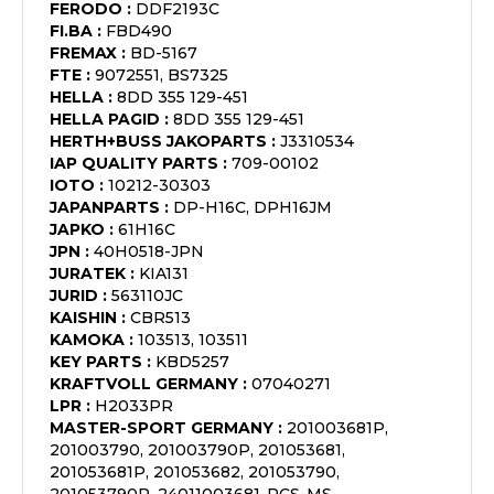
FERODO
:
DDF2193C
FI.BA
:
FBD490
FREMAX
:
BD-5167
FTE
:
9072551, BS7325
HELLA
:
8DD 355 129-451
HELLA PAGID
:
8DD 355 129-451
HERTH+BUSS JAKOPARTS
:
J3310534
IAP QUALITY PARTS
:
709-00102
IOTO
:
10212-30303
JAPANPARTS
:
DP-H16C, DPH16JM
JAPKO
:
61H16C
JPN
:
40H0518-JPN
JURATEK
:
KIA131
JURID
:
563110JC
KAISHIN
:
CBR513
KAMOKA
:
103513, 103511
KEY PARTS
:
KBD5257
KRAFTVOLL GERMANY
:
07040271
LPR
:
H2033PR
MASTER-SPORT GERMANY
:
201003681P,
201003790, 201003790P, 201053681,
201053681P, 201053682, 201053790,