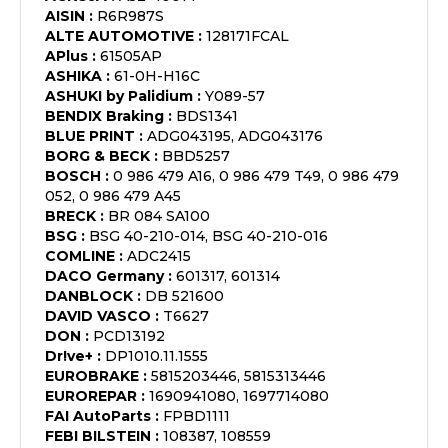
AISIN
:
R6R987S
ALTE AUTOMOTIVE
:
128171FCAL
APlus
:
61505AP
ASHIKA
:
61-0H-H16C
ASHUKI by Palidium
:
Y089-57
BENDIX Braking
:
BDS1341
BLUE PRINT
:
ADG043195, ADG043176
BORG & BECK
:
BBD5257
BOSCH
:
0 986 479 A16, 0 986 479 T49, 0 986 479
052, 0 986 479 A45
BRECK
:
BR 084 SA100
BSG
:
BSG 40-210-014, BSG 40-210-016
COMLINE
:
ADC2415
DACO Germany
:
601317, 601314
DANBLOCK
:
DB 521600
DAVID VASCO
:
T6627
DON
:
PCD13192
Dr!ve+
:
DP1010.11.1555
EUROBRAKE
:
5815203446, 5815313446
EUROREPAR
:
1690941080, 1697714080
FAI AutoParts
:
FPBD1111
FEBI BILSTEIN
:
108387, 108559