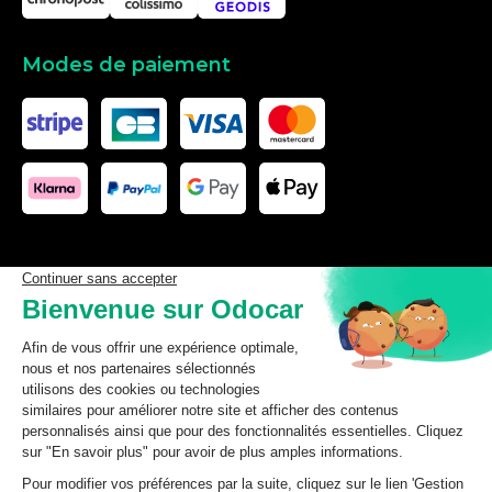
Modes de paiement
Les données affichées ici, particulièrement la base de donnée
complète, ne doivent pas être copiées. Il est interdit d’exploiter les
données ou la base de données complète, de laisser un tiers les
exploiter, ni de les rendre accessible à un tiers, sans accord
préalable de TecDoc. Toute infraction constitue une violation des
droits d’auteur et fera l’objet de poursuites.
odocar
2026
©
CGV Particuliers