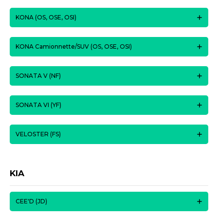
KONA (OS, OSE, OSI)
KONA Camionnette/SUV (OS, OSE, OSI)
SONATA V (NF)
SONATA VI (YF)
VELOSTER (FS)
KIA
CEE'D (JD)