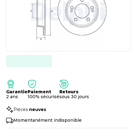
Garantie
Paiement
Retours
2 ans
100% sécurisé
sous 30 jours
Pièces
neuves
Momentanément indisponible