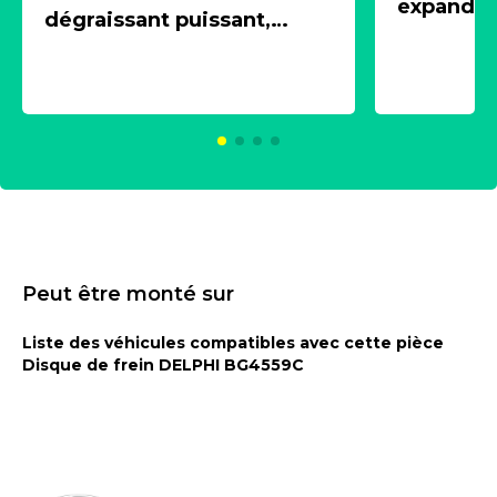
expandeur
dégraissant puissant,
1 souffle
aérosol 500ml - NK
universe
2021600
KC00375
Peut être monté sur
Liste des véhicules compatibles avec cette pièce
Disque de frein DELPHI BG4559C