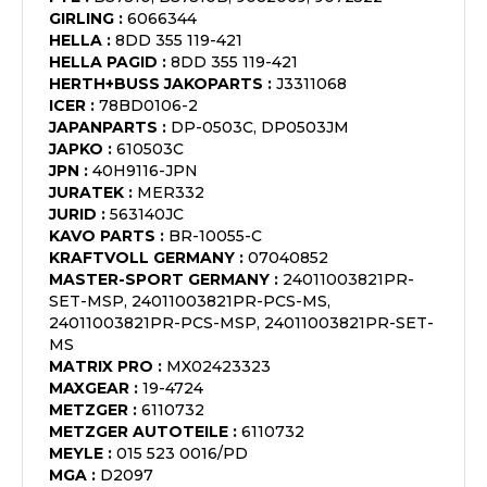
GIRLING
:
6066344
HELLA
:
8DD 355 119-421
HELLA PAGID
:
8DD 355 119-421
HERTH+BUSS JAKOPARTS
:
J3311068
ICER
:
78BD0106-2
JAPANPARTS
:
DP-0503C, DP0503JM
JAPKO
:
610503C
JPN
:
40H9116-JPN
JURATEK
:
MER332
JURID
:
563140JC
KAVO PARTS
:
BR-10055-C
KRAFTVOLL GERMANY
:
07040852
MASTER-SPORT GERMANY
:
24011003821PR-
SET-MSP, 24011003821PR-PCS-MS,
24011003821PR-PCS-MSP, 24011003821PR-SET-
MS
MATRIX PRO
:
MX02423323
MAXGEAR
:
19-4724
METZGER
:
6110732
METZGER AUTOTEILE
:
6110732
MEYLE
:
015 523 0016/PD
MGA
:
D2097