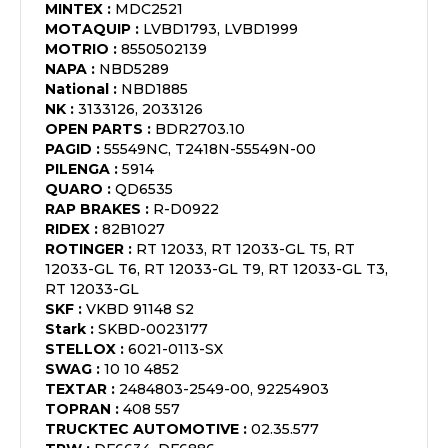
MINTEX
:
MDC2521
MOTAQUIP
:
LVBD1793, LVBD1999
MOTRIO
:
8550502139
NAPA
:
NBD5289
National
:
NBD1885
NK
:
3133126, 2033126
OPEN PARTS
:
BDR2703.10
PAGID
:
55549NC, T2418N-55549N-00
PILENGA
:
5914
QUARO
:
QD6535
RAP BRAKES
:
R-D0922
RIDEX
:
82B1027
ROTINGER
:
RT 12033, RT 12033-GL T5, RT
12033-GL T6, RT 12033-GL T9, RT 12033-GL T3,
RT 12033-GL
SKF
:
VKBD 91148 S2
Stark
:
SKBD-0023177
STELLOX
:
6021-0113-SX
SWAG
:
10 10 4852
TEXTAR
:
2484803-2549-00, 92254903
TOPRAN
:
408 557
TRUCKTEC AUTOMOTIVE
:
02.35.577