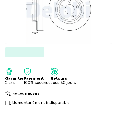
Garantie
Paiement
Retours
2 ans
100% sécurisé
sous 30 jours
Pièces
neuves
Momentanément indisponible