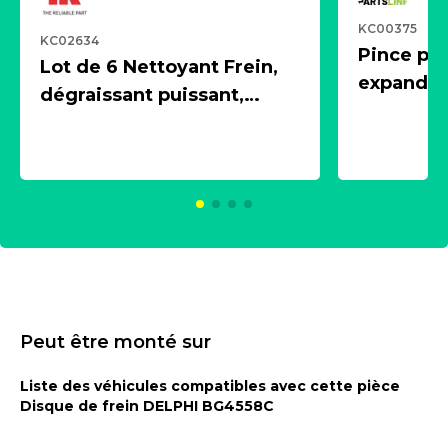
KC00375
KC02634
Pince pn
Lot de 6 Nettoyant Frein,
expandeur
dégraissant puissant,
1 souffle
aérosol 500ml - NK
universe
2021600
KC00375
Peut être monté sur
Liste des véhicules compatibles avec cette pièce
Disque de frein DELPHI BG4558C