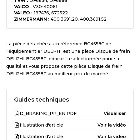
TRW
:
DF6634, DF6886
VAICO
:
V30-40061
VALEO
:
197476, 672522
ZIMMERMANN
:
400.3691.20, 400.3691.52
La pièce détachée auto référence
BG4558C
de
l'équipementier
DELPHI
est une pièce
Disque de frein
DELPHI BG4558C
. odocar l'a sélectionnée pour sa
qualité et vous propose cette pièce
Disque de frein
DELPHI BG4558C
au meilleur prix du marché.
Guides techniques
D_BRAKING_PP_EN.PDF
Visualiser
Illustration d'article
Voir la vidéo
Illustration d'article
Voir la vidéo