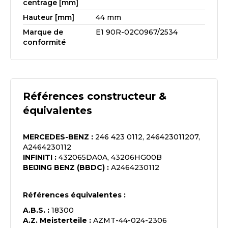
centrage [mm]
Hauteur [mm]
44 mm
Marque de
E1 90R-02C0967/2534
conformité
Références constructeur &
équivalentes
MERCEDES-BENZ
:
246 423 0112, 246423011207,
A2464230112
INFINITI
:
432065DA0A, 43206HG00B
BEIJING BENZ (BBDC)
:
A2464230112
Références équivalentes :
A.B.S.
:
18300
A.Z. Meisterteile
:
AZMT-44-024-2306