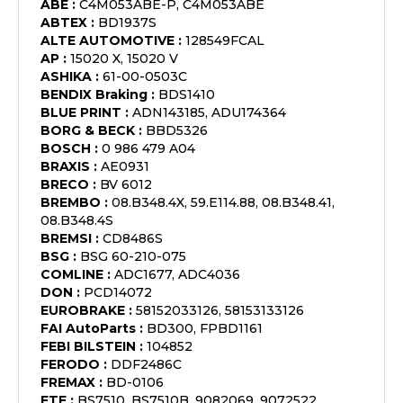
ABE
:
C4M053ABE-P, C4M053ABE
ABTEX
:
BD1937S
ALTE AUTOMOTIVE
:
128549FCAL
AP
:
15020 X, 15020 V
ASHIKA
:
61-00-0503C
BENDIX Braking
:
BDS1410
BLUE PRINT
:
ADN143185, ADU174364
BORG & BECK
:
BBD5326
BOSCH
:
0 986 479 A04
BRAXIS
:
AE0931
BRECO
:
BV 6012
BREMBO
:
08.B348.4X, 59.E114.88, 08.B348.41,
08.B348.4S
BREMSI
:
CD8486S
BSG
:
BSG 60-210-075
COMLINE
:
ADC1677, ADC4036
DON
:
PCD14072
EUROBRAKE
:
58152033126, 58153133126
FAI AutoParts
:
BD300, FPBD1161
FEBI BILSTEIN
:
104852
FERODO
:
DDF2486C
FREMAX
:
BD-0106
FTE
:
BS7510, BS7510B, 9082069, 9072522