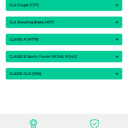
CLA Coupé (C117)
CLA Shooting Brake (X117)
CLASSE A (W176)
CLASSE B Sports Tourer (W246, W242)
CLASSE GLA (X156)