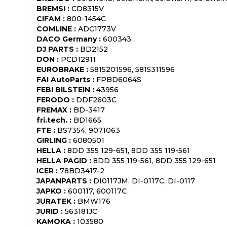
BREMSI
:
CD8315V
CIFAM
:
800-1454C
COMLINE
:
ADC1773V
DACO Germany
:
600343
DJ PARTS
:
BD2152
DON
:
PCD12911
EUROBRAKE
:
5815201596, 5815311596
FAI AutoParts
:
FPBD6064S
FEBI BILSTEIN
:
43956
FERODO
:
DDF2603C
FREMAX
:
BD-3417
fri.tech.
:
BD1665
FTE
:
BS7354, 9071063
GIRLING
:
6080501
HELLA
:
8DD 355 129-651, 8DD 355 119-561
HELLA PAGID
:
8DD 355 119-561, 8DD 355 129-651
ICER
:
78BD3417-2
JAPANPARTS
:
DI0117JM, DI-0117C, DI-0117
JAPKO
:
600117, 600117C
JURATEK
:
BMW176
JURID
:
563181JC
KAMOKA
:
103580