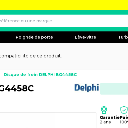
Poignée de porte
Lève-vitre
Tur
 compatibilité de ce produit.
Disque de frein DELPHI BG4458C
BG4458C
Garantie
Pai
2 ans
100