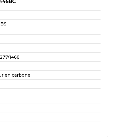
4458C
ABS
277/1468
ur en carbone