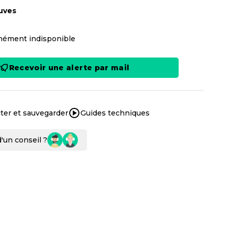
uves
ément indisponible
Recevoir une alerte par mail
ter et sauvegarder
Guides techniques
'un conseil ?