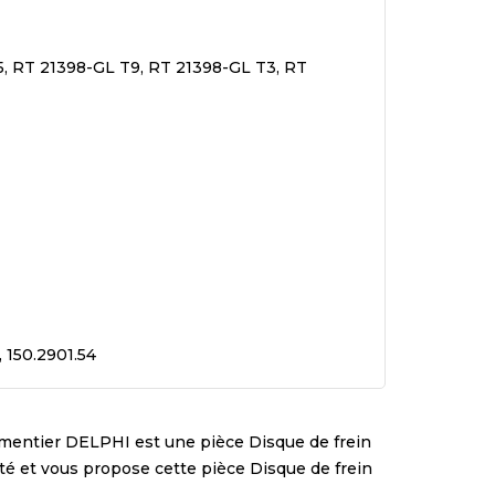
5, RT 21398-GL T9, RT 21398-GL T3, RT
, 150.2901.54
ementier
DELPHI
est une pièce
Disque de frein
lité et vous propose cette pièce
Disque de frein