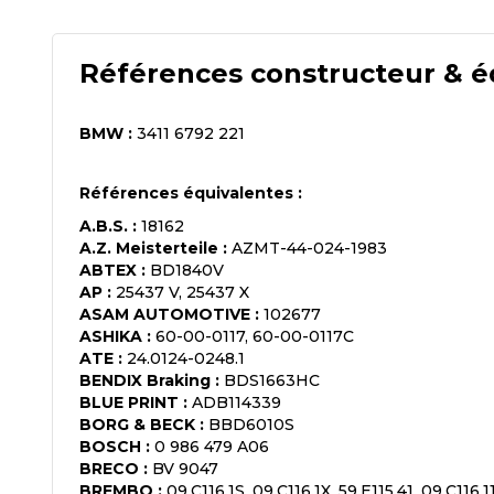
Références constructeur & é
BMW
:
3411 6792 221
Références équivalentes :
A.B.S.
:
18162
A.Z. Meisterteile
:
AZMT-44-024-1983
ABTEX
:
BD1840V
AP
:
25437 V, 25437 X
ASAM AUTOMOTIVE
:
102677
ASHIKA
:
60-00-0117, 60-00-0117C
ATE
:
24.0124-0248.1
BENDIX Braking
:
BDS1663HC
BLUE PRINT
:
ADB114339
BORG & BECK
:
BBD6010S
BOSCH
:
0 986 479 A06
BRECO
:
BV 9047
BREMBO
:
09.C116.1S, 09.C116.1X, 59.E115.41, 09.C116.1