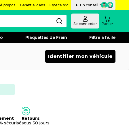
À propos
Garantie 2 ans
Espace pro
Un conseil ?
Se connecter
Panier
bo
Plaquettes de Frein
Filtre à huile
Identifier mon véhicule
ement
Retours
% sécurisé
sous 30 jours