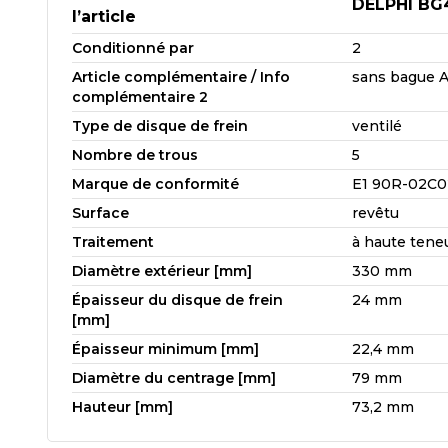
DELPHI BG
l’article
Conditionné par
2
Article complémentaire / Info
sans bague 
complémentaire 2
Type de disque de frein
ventilé
Nombre de trous
5
Marque de conformité
E1 90R-02C0
Surface
revêtu
Traitement
à haute tene
Diamètre extérieur [mm]
330 mm
Épaisseur du disque de frein
24 mm
[mm]
Épaisseur minimum [mm]
22,4 mm
Diamètre du centrage [mm]
79 mm
Hauteur [mm]
73,2 mm