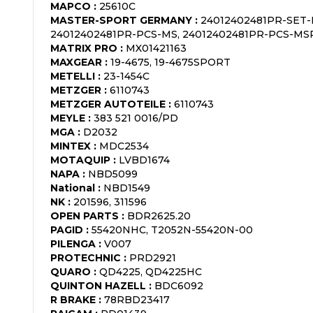
MAPCO
:
25610C
MASTER-SPORT GERMANY
:
24012402481PR-SET-
24012402481PR-PCS-MS, 24012402481PR-PCS-MS
MATRIX PRO
:
MX01421163
MAXGEAR
:
19-4675, 19-4675SPORT
METELLI
:
23-1454C
METZGER
:
6110743
METZGER AUTOTEILE
:
6110743
MEYLE
:
383 521 0016/PD
MGA
:
D2032
MINTEX
:
MDC2534
MOTAQUIP
:
LVBD1674
NAPA
:
NBD5099
National
:
NBD1549
NK
:
201596, 311596
OPEN PARTS
:
BDR2625.20
PAGID
:
55420NHC, T2052N-55420N-00
PILENGA
:
V007
PROTECHNIC
:
PRD2921
QUARO
:
QD4225, QD4225HC
QUINTON HAZELL
:
BDC6092
R BRAKE
:
78RBD23417