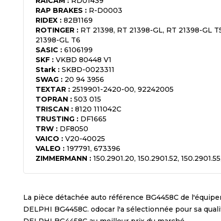
RAICAM
:
RD01439
RAP BRAKES
:
R-D0003
RIDEX
:
82B1169
ROTINGER
:
RT 21398, RT 21398-GL, RT 21398-GL T
21398-GL T6
SASIC
:
6106199
SKF
:
VKBD 80448 V1
Stark
:
SKBD-0023311
SWAG
:
20 94 3956
TEXTAR
:
2519901-2420-00, 92242005
TOPRAN
:
503 015
TRISCAN
:
8120 111042C
TRUSTING
:
DF1665
TRW
:
DF8050
VAICO
:
V20-40025
VALEO
:
197791, 673396
ZIMMERMANN
:
150.2901.20, 150.2901.52, 150.2901.55
La pièce détachée auto référence
BG4458C
de l'équip
DELPHI BG4458C
. odocar l'a sélectionnée pour sa qua
DELPHI BG4458C
au meilleur prix du marché.