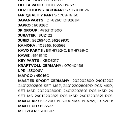
HELLA PAGID
:
8DD 355 117-371
HERTH+BUSS JAKOPARTS
:
J3308026
IAP QUALITY PARTS
:
709-16160
JAPANPARTS
:
DI-826C, DI826JM
JAPKO
:
60826C
JP GROUP
:
4763101500
JURATEK
:
SUZ122
JURID
:
562694JC, 562699JC
KAMOKA
:
103565, 103566
KAVO PARTS
:
BR-8732-C, BR-8738-C
KAWE
:
61481 10
KEY PARTS
:
KBD5217
KRAFTVOLL GERMANY
:
07040436
LPR
:
S5006V
MAPCO
:
45016C
MASTER-SPORT GERMANY
:
202202800, 24012202
24012202801-SET-MSP, 24012202801PR-PCS-MSP,
SET-MSP, 202202800P, 24012202801-PCS-MSP, 2
SET-MS, 24012202821-PCS-MSP, 24012202821-PCS
MAXGEAR
:
19-3200, 19-3200MAX, 19-4749, 19-32
MAXTECH
:
863523
METZGER
:
6110603