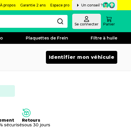
À propos
Garantie 2 ans
Espace pro
Un conseil ?
Se connecter
Panier
bo
Plaquettes de Frein
Filtre à huile
Identifier mon véhicule
ement
Retours
% sécurisé
sous 30 jours