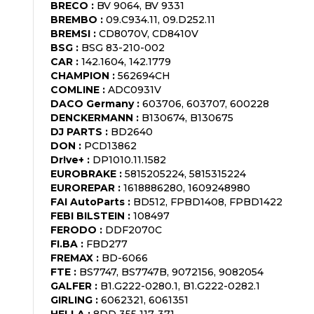
BRECO
:
BV 9064, BV 9331
BREMBO
:
09.C934.11, 09.D252.11
BREMSI
:
CD8070V, CD8410V
BSG
:
BSG 83-210-002
CAR
:
142.1604, 142.1779
CHAMPION
:
562694CH
COMLINE
:
ADC0931V
DACO Germany
:
603706, 603707, 600228
DENCKERMANN
:
B130674, B130675
DJ PARTS
:
BD2640
DON
:
PCD13862
Dr!ve+
:
DP1010.11.1582
EUROBRAKE
:
5815205224, 5815315224
EUROREPAR
:
1618886280, 1609248980
FAI AutoParts
:
BD512, FPBD1408, FPBD1422
FEBI BILSTEIN
:
108497
FERODO
:
DDF2070C
FI.BA
:
FBD277
FREMAX
:
BD-6066
FTE
:
BS7747, BS7747B, 9072156, 9082054
GALFER
:
B1.G222-0280.1, B1.G222-0282.1
GIRLING
:
6062321, 6061351
HELLA
:
8DD 355 117-371