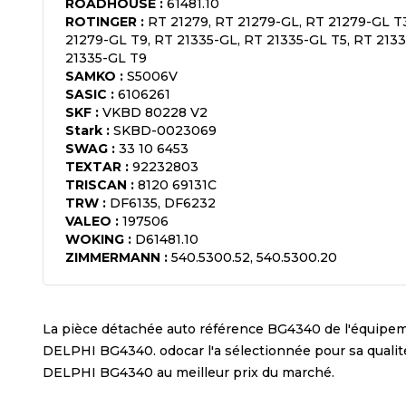
ROADHOUSE
:
61481.10
ROTINGER
:
RT 21279, RT 21279-GL, RT 21279-GL T
21279-GL T9, RT 21335-GL, RT 21335-GL T5, RT 2133
21335-GL T9
SAMKO
:
S5006V
SASIC
:
6106261
SKF
:
VKBD 80228 V2
Stark
:
SKBD-0023069
SWAG
:
33 10 6453
TEXTAR
:
92232803
TRISCAN
:
8120 69131C
TRW
:
DF6135, DF6232
VALEO
:
197506
WOKING
:
D61481.10
ZIMMERMANN
:
540.5300.52, 540.5300.20
La pièce détachée auto référence
BG4340
de l'équipe
DELPHI BG4340
. odocar l'a sélectionnée pour sa qual
DELPHI BG4340
au meilleur prix du marché.