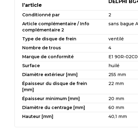
DELPHI BG
l’article
Conditionné par
2
Article complémentaire / Info
sans bague 
complémentaire 2
Type de disque de frein
ventilé
Nombre de trous
4
Marque de conformité
E1 90R-02C0
Surface
huilé
Diamètre extérieur [mm]
255 mm
Épaisseur du disque de frein
22 mm
[mm]
Épaisseur minimum [mm]
20 mm
Diamètre du centrage [mm]
60 mm
Hauteur [mm]
40,1 mm