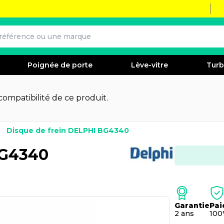
Poignée de porte
Lève-vitre
Tur
 compatibilité de ce produit.
Disque de frein DELPHI BG4340
BG4340
Garantie
Pai
2 ans
100