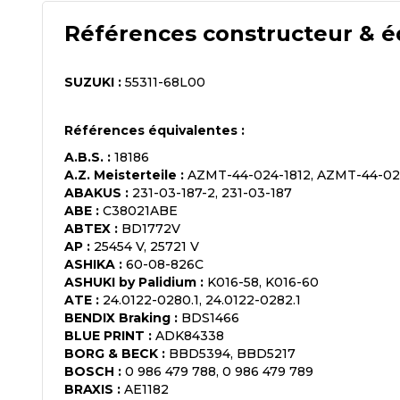
Références constructeur & é
SUZUKI
:
55311-68L00
Références équivalentes :
A.B.S.
:
18186
A.Z. Meisterteile
:
AZMT-44-024-1812, AZMT-44-02
ABAKUS
:
231-03-187-2, 231-03-187
ABE
:
C38021ABE
ABTEX
:
BD1772V
AP
:
25454 V, 25721 V
ASHIKA
:
60-08-826C
ASHUKI by Palidium
:
K016-58, K016-60
ATE
:
24.0122-0280.1, 24.0122-0282.1
BENDIX Braking
:
BDS1466
BLUE PRINT
:
ADK84338
BORG & BECK
:
BBD5394, BBD5217
BOSCH
:
0 986 479 788, 0 986 479 789
BRAXIS
:
AE1182