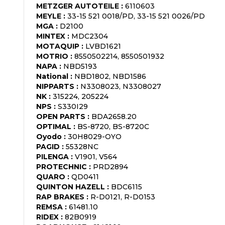
METZGER AUTOTEILE
:
6110603
MEYLE
:
33-15 521 0018/PD, 33-15 521 0026/PD
MGA
:
D2100
MINTEX
:
MDC2304
MOTAQUIP
:
LVBD1621
MOTRIO
:
8550502214, 8550501932
NAPA
:
NBD5193
National
:
NBD1802, NBD1586
NIPPARTS
:
N3308023, N3308027
NK
:
315224, 205224
NPS
:
S330I29
OPEN PARTS
:
BDA2658.20
OPTIMAL
:
BS-8720, BS-8720C
Oyodo
:
30H8029-OYO
PAGID
:
55328NC
PILENGA
:
V1901, V564
PROTECHNIC
:
PRD2894
QUARO
:
QD0411
QUINTON HAZELL
:
BDC6115
RAP BRAKES
:
R-D0121, R-D0153
REMSA
:
61481.10
RIDEX
:
82B0919