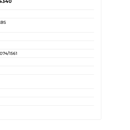
4340
ABS
074/1561