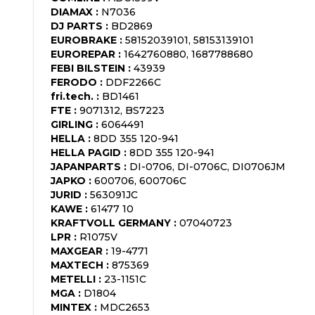
DIAMAX
:
N7036
DJ PARTS
:
BD2869
EUROBRAKE
:
58152039101, 58153139101
EUROREPAR
:
1642760880, 1687788680
FEBI BILSTEIN
:
43939
FERODO
:
DDF2266C
fri.tech.
:
BD1461
FTE
:
9071312, BS7223
GIRLING
:
6064491
HELLA
:
8DD 355 120-941
HELLA PAGID
:
8DD 355 120-941
JAPANPARTS
:
DI-0706, DI-0706C, DI0706JM
JAPKO
:
600706, 600706C
JURID
:
563091JC
KAWE
:
61477 10
KRAFTVOLL GERMANY
:
07040723
LPR
:
R1075V
MAXGEAR
:
19-4771
MAXTECH
:
875369
METELLI
:
23-1151C
MGA
:
D1804
MINTEX
:
MDC2653