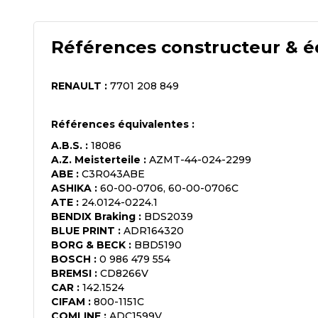
Références constructeur & é
RENAULT
:
7701 208 849
Références équivalentes :
A.B.S.
:
18086
A.Z. Meisterteile
:
AZMT-44-024-2299
ABE
:
C3R043ABE
ASHIKA
:
60-00-0706, 60-00-0706C
ATE
:
24.0124-0224.1
BENDIX Braking
:
BDS2039
BLUE PRINT
:
ADR164320
BORG & BECK
:
BBD5190
BOSCH
:
0 986 479 554
BREMSI
:
CD8266V
CAR
:
142.1524
CIFAM
:
800-1151C
COMLINE
:
ADC1599V