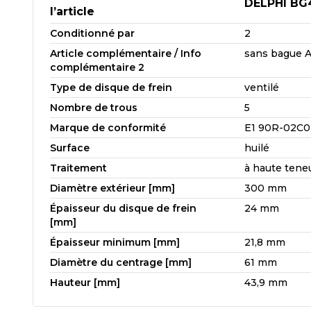
DELPHI BG
l’article
Conditionné par
2
Article complémentaire / Info
sans bague 
complémentaire 2
Type de disque de frein
ventilé
Nombre de trous
5
Marque de conformité
E1 90R-02C0
Surface
huilé
Traitement
à haute tene
Diamètre extérieur [mm]
300 mm
Épaisseur du disque de frein
24 mm
[mm]
Épaisseur minimum [mm]
21,8 mm
Diamètre du centrage [mm]
61 mm
Hauteur [mm]
43,9 mm