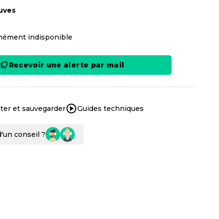
uves
ément indisponible
Recevoir une alerte par mail
ter et sauvegarder
Guides techniques
'un conseil ?