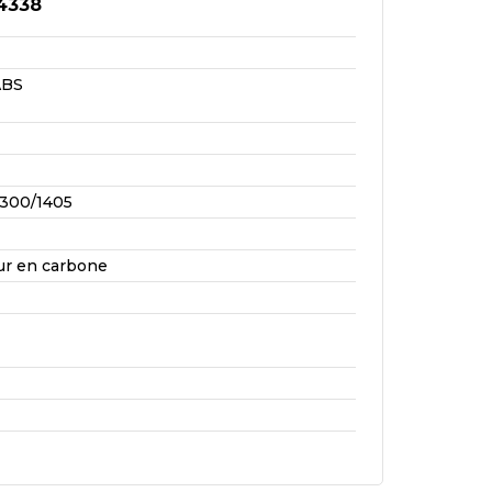
4338
ABS
300/1405
ur en carbone