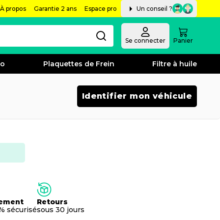
À propos
Garantie 2 ans
Espace pro
Un conseil ?
Se connecter
Panier
bo
Plaquettes de Frein
Filtre à huile
Identifier mon véhicule
ement
Retours
% sécurisé
sous 30 jours