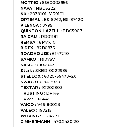
MOTRIO
:
8660003956
NAPA
:
NBD5222
NK
:
2039101, 3139101
OPTIMAL
:
BS-8742, BS-8742C
PILENGA
:
V795
QUINTON HAZELL
:
BDC5907
RAICAM
:
RD01181
REMSA
:
61477.10
RIDEX
:
82B0835
ROADHOUSE
:
61477.10
SAMKO
:
R1075V
SASIC
:
6104047
Stark
:
SKBD-0022985
STELLOX
:
6020-3947V-SX
SWAG
:
60 94 3939
TEXTAR
:
92202803
TRUSTING
:
DF1461
TRW
:
DF6449
VAICO
:
V46-80023
VALEO
:
197215
WOKING
:
D61477.10
ZIMMERMANN
:
470.2430.20