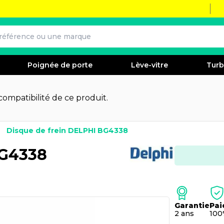
Poignée de porte
Lève-vitre
Tur
 compatibilité de ce produit.
Disque de frein DELPHI BG4338
BG4338
Garantie
Pai
2 ans
100