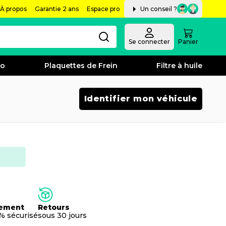
À propos
Garantie 2 ans
Espace pro
Un conseil ?
Se connecter
Panier
bo
Plaquettes de Frein
Filtre à huile
Identifier mon véhicule
ement
Retours
% sécurisé
sous 30 jours