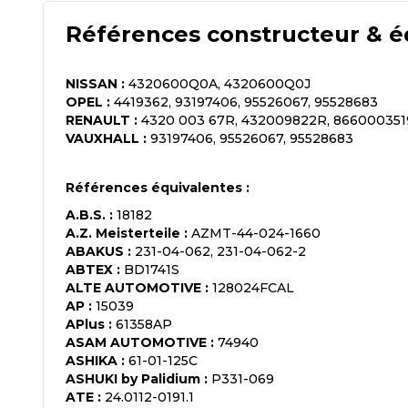
Références constructeur & é
NISSAN
:
4320600Q0A, 4320600Q0J
OPEL
:
4419362, 93197406, 95526067, 95528683
RENAULT
:
4320 003 67R, 432009822R, 866000351
VAUXHALL
:
93197406, 95526067, 95528683
Références équivalentes :
A.B.S.
:
18182
A.Z. Meisterteile
:
AZMT-44-024-1660
ABAKUS
:
231-04-062, 231-04-062-2
ABTEX
:
BD1741S
ALTE AUTOMOTIVE
:
128024FCAL
AP
:
15039
APlus
:
61358AP
ASAM AUTOMOTIVE
:
74940
ASHIKA
:
61-01-125C
ASHUKI by Palidium
:
P331-069
ATE
:
24.0112-0191.1