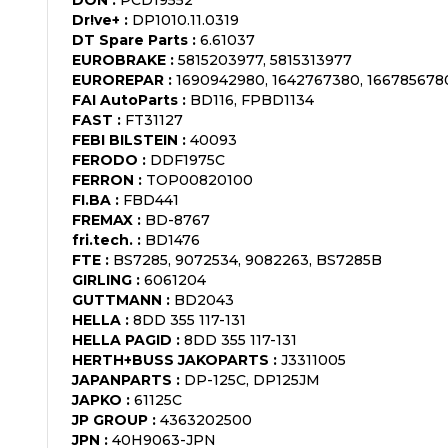
Dr!ve+
:
DP1010.11.0319
DT Spare Parts
:
6.61037
EUROBRAKE
:
5815203977, 5815313977
EUROREPAR
:
1690942980, 1642767380, 166785678
FAI AutoParts
:
BD116, FPBD1134
FAST
:
FT31127
FEBI BILSTEIN
:
40093
FERODO
:
DDF1975C
FERRON
:
TOP00820100
FI.BA
:
FBD441
FREMAX
:
BD-8767
fri.tech.
:
BD1476
FTE
:
BS7285, 9072534, 9082263, BS7285B
GIRLING
:
6061204
GUTTMANN
:
BD2043
HELLA
:
8DD 355 117-131
HELLA PAGID
:
8DD 355 117-131
HERTH+BUSS JAKOPARTS
:
J3311005
JAPANPARTS
:
DP-125C, DP125JM
JAPKO
:
61125C
JP GROUP
:
4363202500
JPN
:
40H9063-JPN