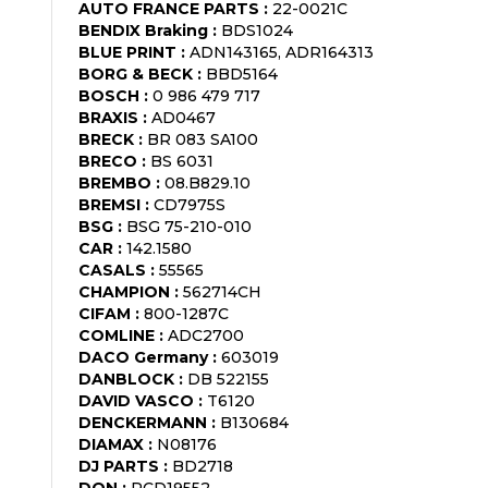
AUTO FRANCE PARTS
:
22-0021C
BENDIX Braking
:
BDS1024
BLUE PRINT
:
ADN143165, ADR164313
BORG & BECK
:
BBD5164
BOSCH
:
0 986 479 717
BRAXIS
:
AD0467
BRECK
:
BR 083 SA100
BRECO
:
BS 6031
BREMBO
:
08.B829.10
BREMSI
:
CD7975S
BSG
:
BSG 75-210-010
CAR
:
142.1580
CASALS
:
55565
CHAMPION
:
562714CH
CIFAM
:
800-1287C
COMLINE
:
ADC2700
DACO Germany
:
603019
DANBLOCK
:
DB 522155
DAVID VASCO
:
T6120
DENCKERMANN
:
B130684
DIAMAX
:
N08176
DJ PARTS
:
BD2718
DON
:
PCD19552