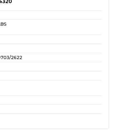
4320
ABS
0703/2622