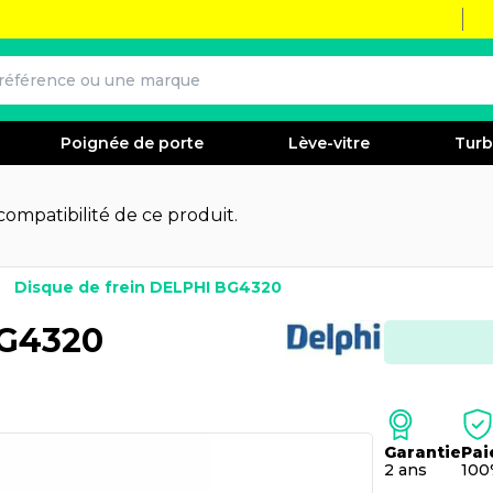
Poignée de porte
Lève-vitre
Tur
 compatibilité de ce produit.
Disque de frein DELPHI BG4320
BG4320
Garantie
Pai
2 ans
100