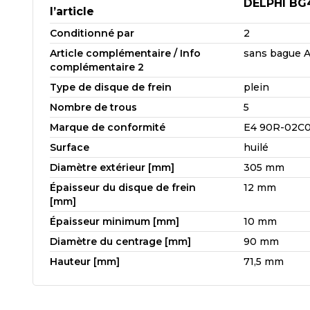
DELPHI BG
l’article
Conditionné par
2
Article complémentaire / Info
sans bague 
complémentaire 2
Type de disque de frein
plein
Nombre de trous
5
Marque de conformité
E4 90R-02C
Surface
huilé
Diamètre extérieur [mm]
305 mm
Épaisseur du disque de frein
12 mm
[mm]
Épaisseur minimum [mm]
10 mm
Diamètre du centrage [mm]
90 mm
Hauteur [mm]
71,5 mm