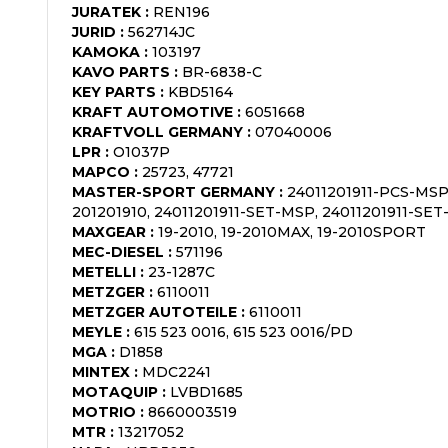
JURATEK
:
REN196
JURID
:
562714JC
KAMOKA
:
103197
KAVO PARTS
:
BR-6838-C
KEY PARTS
:
KBD5164
KRAFT AUTOMOTIVE
:
6051668
KRAFTVOLL GERMANY
:
07040006
LPR
:
O1037P
MAPCO
:
25723, 47721
MASTER-SPORT GERMANY
:
24011201911-PCS-MSP,
201201910, 24011201911-SET-MSP, 24011201911-SET
MAXGEAR
:
19-2010, 19-2010MAX, 19-2010SPORT
MEC-DIESEL
:
571196
METELLI
:
23-1287C
METZGER
:
6110011
METZGER AUTOTEILE
:
6110011
MEYLE
:
615 523 0016, 615 523 0016/PD
MGA
:
D1858
MINTEX
:
MDC2241
MOTAQUIP
:
LVBD1685
MOTRIO
:
8660003519
MTR
:
13217052