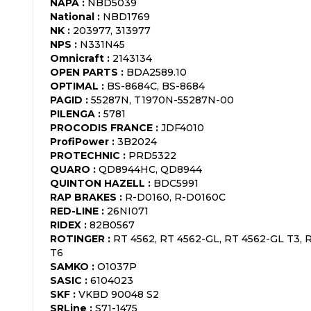
NAPA
:
NBD5039
National
:
NBD1769
NK
:
203977, 313977
NPS
:
N331N45
Omnicraft
:
2143134
OPEN PARTS
:
BDA2589.10
OPTIMAL
:
BS-8684C, BS-8684
PAGID
:
55287N, T1970N-55287N-00
PILENGA
:
5781
PROCODIS FRANCE
:
JDF4010
ProfiPower
:
3B2024
PROTECHNIC
:
PRD5322
QUARO
:
QD8944HC, QD8944
QUINTON HAZELL
:
BDC5991
RAP BRAKES
:
R-D0160, R-D0160C
RED-LINE
:
26NI071
RIDEX
:
82B0567
ROTINGER
:
RT 4562, RT 4562-GL, RT 4562-GL T3, 
T6
SAMKO
:
O1037P
SASIC
:
6104023
SKF
:
VKBD 90048 S2
SRLine
:
S71-1475