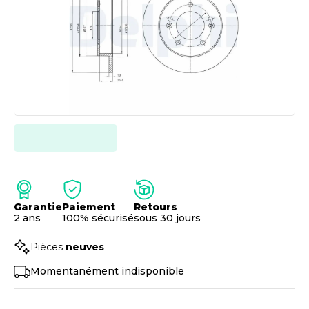
Garantie
Paiement
Retours
2 ans
100% sécurisé
sous 30 jours
Pièces
neuves
Momentanément indisponible