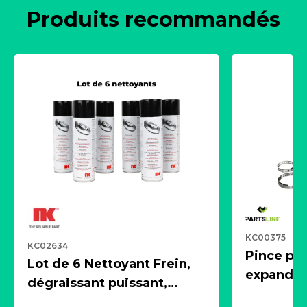
Produits recommandés
KC00375
KC02634
Pince pn
Lot de 6 Nettoyant Frein,
expandeur
dégraissant puissant,
1 souffle
aérosol 500ml - NK