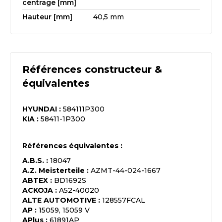
centrage [mm]
Hauteur [mm]
40,5 mm
Références constructeur &
équivalentes
HYUNDAI
:
584111P300
KIA
:
58411-1P300
Références équivalentes :
A.B.S.
:
18047
A.Z. Meisterteile
:
AZMT-44-024-1667
ABTEX
:
BD1692S
ACKOJA
:
A52-40020
ALTE AUTOMOTIVE
:
128557FCAL
AP
:
15059, 15059 V
APlus
:
61891AP