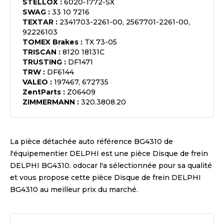
STELLOX
:
6020-1772-SX
SWAG
:
33 10 7216
TEXTAR
:
2341703-2261-00, 2567701-2261-00,
92226103
TOMEX Brakes
:
TX 73-05
TRISCAN
:
8120 18131C
TRUSTING
:
DF1471
TRW
:
DF6144
VALEO
:
197467, 672735
ZentParts
:
Z06409
ZIMMERMANN
:
320.3808.20
La pièce détachée auto référence
BG4310
de
l'équipementier
DELPHI
est une pièce
Disque de frein
DELPHI BG4310
. odocar l'a sélectionnée pour sa qualité
et vous propose cette pièce
Disque de frein DELPHI
BG4310
au meilleur prix du marché.