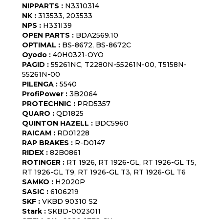
NIPPARTS
:
N3310314
NK
:
313533, 203533
NPS
:
H331I39
OPEN PARTS
:
BDA2569.10
OPTIMAL
:
BS-8672, BS-8672C
Oyodo
:
40H0321-OYO
PAGID
:
55261NC, T2280N-55261N-00, T5158N-
55261N-00
PILENGA
:
5540
ProfiPower
:
3B2064
PROTECHNIC
:
PRD5357
QUARO
:
QD1825
QUINTON HAZELL
:
BDC5960
RAICAM
:
RD01228
RAP BRAKES
:
R-D0147
RIDEX
:
82B0861
ROTINGER
:
RT 1926, RT 1926-GL, RT 1926-GL T5,
RT 1926-GL T9, RT 1926-GL T3, RT 1926-GL T6
SAMKO
:
H2020P
SASIC
:
6106219
SKF
:
VKBD 90310 S2
Stark
:
SKBD-0023011