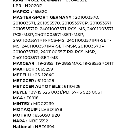
KRAFTVOLL GERMANY
:
07040352
LPR
:
H2020P
MAPCO
:
15552C
MASTER-SPORT GERMANY
:
201003570,
201003571, 201053570, 201053570P, 201053571,
201053571P, 24011003571-PCS-MS, 24011003571-
PCS-MSP, 24011003571-SET-MSP,
24011003571PR-PCS-MS, 24011003571PR-SET-
MS, 24011003571PR-SET-MSP, 201003570P,
201003571P, 24011003571PR-PCS-MSP,
24011003571-SET-MS
MAXGEAR
:
19-2855, 19-2855MAX, 19-2855SPORT
MAXTECH
:
865259
METELLI
:
23-1284C
METZGER
:
6110428
METZGER AUTOTEILE
:
6110428
MEYLE
:
37-15 523 0031/PD, 37-15 523 0031
MGA
:
D1918
MINTEX
:
MDC2239
MOTAQUIP
:
LVBD1578
MOTRIO
:
8550501920
NAPA
:
NBD5552
National
:
NBD1694