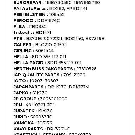
EUROREPAR
:
1686730380, 1667865780
FAI AutoParts
:
BD282, FPBD1141
FEBI BILSTEIN
:
108432
FERODO
:
DDF1874C
FI.BA
:
FBD332
fri.tech.
:
BD1471
FTE
:
BS7316, 9072221, 9082140, BS7316B
GALFER
:
B1.G210-0357.1
GIRLING
:
6061444
HELLA
:
8DD 355 117-011
HELLA PAGID
:
8DD 355 117-011
HERTH+BUSS JAKOPARTS
:
J3310528
IAP QUALITY PARTS
:
709-21120
IOTO
:
10203-30303
JAPANPARTS
:
DP-K17C, DPK17JM
JAPKO
:
61K17C
JP GROUP
:
3663201000
JPN
:
40H0321-JPN
JURATEK
:
KIA136
JURID
:
563033JC
KAMOKA
:
103172
KAVO PARTS
:
BR-3261-C