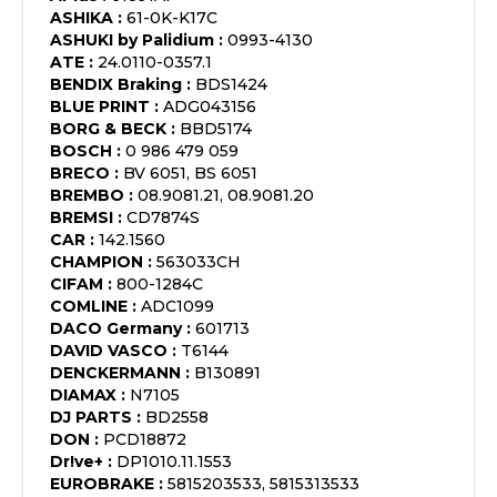
ASHIKA
:
61-0K-K17C
ASHUKI by Palidium
:
0993-4130
ATE
:
24.0110-0357.1
BENDIX Braking
:
BDS1424
BLUE PRINT
:
ADG043156
BORG & BECK
:
BBD5174
BOSCH
:
0 986 479 059
BRECO
:
BV 6051, BS 6051
BREMBO
:
08.9081.21, 08.9081.20
BREMSI
:
CD7874S
CAR
:
142.1560
CHAMPION
:
563033CH
CIFAM
:
800-1284C
COMLINE
:
ADC1099
DACO Germany
:
601713
DAVID VASCO
:
T6144
DENCKERMANN
:
B130891
DIAMAX
:
N7105
DJ PARTS
:
BD2558
DON
:
PCD18872
Dr!ve+
:
DP1010.11.1553
EUROBRAKE
:
5815203533, 5815313533