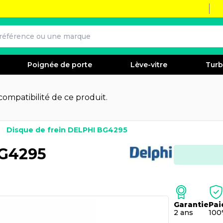
Poignée de porte
Lève-vitre
Tur
 compatibilité de ce produit.
Disque de frein DELPHI BG4295
BG4295
Garantie
Pai
2 ans
100