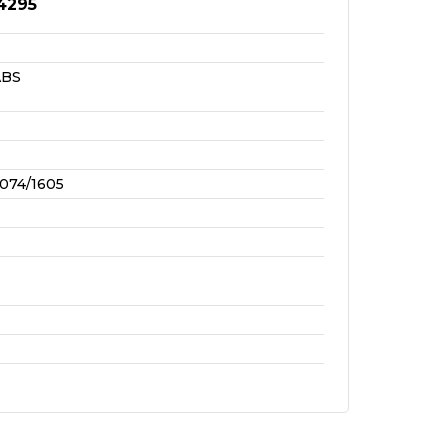
4295
ABS
074/1605