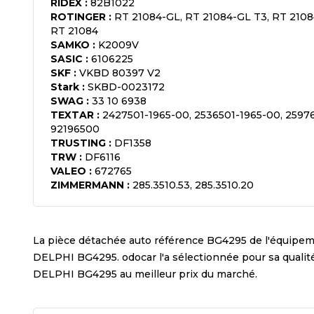
RIDEX
:
82B1022
ROTINGER
:
RT 21084-GL, RT 21084-GL T3, RT 2108
RT 21084
SAMKO
:
K2009V
SASIC
:
6106225
SKF
:
VKBD 80397 V2
Stark
:
SKBD-0023172
SWAG
:
33 10 6938
TEXTAR
:
2427501-1965-00, 2536501-1965-00, 25976
92196500
TRUSTING
:
DF1358
TRW
:
DF6116
VALEO
:
672765
ZIMMERMANN
:
285.3510.53, 285.3510.20
La pièce détachée auto référence
BG4295
de l'équipe
DELPHI BG4295
. odocar l'a sélectionnée pour sa quali
DELPHI BG4295
au meilleur prix du marché.