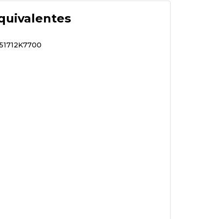
quivalentes
 51712K7700