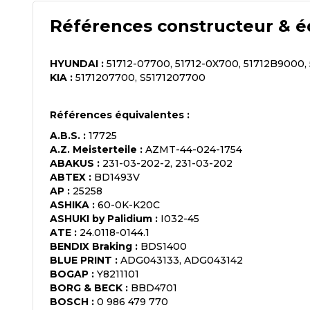
Références constructeur & é
HYUNDAI
:
51712-07700, 51712-0X700, 51712B9000,
KIA
:
5171207700, S5171207700
Références équivalentes :
A.B.S.
:
17725
A.Z. Meisterteile
:
AZMT-44-024-1754
ABAKUS
:
231-03-202-2, 231-03-202
ABTEX
:
BD1493V
AP
:
25258
ASHIKA
:
60-0K-K20C
ASHUKI by Palidium
:
I032-45
ATE
:
24.0118-0144.1
BENDIX Braking
:
BDS1400
BLUE PRINT
:
ADG043133, ADG043142
BOGAP
:
Y8211101
BORG & BECK
:
BBD4701
BOSCH
:
0 986 479 770