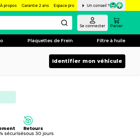
À propos
Garantie 2 ans
Espace pro
Un conseil ?
Se connecter
Panier
bo
Plaquettes de Frein
Filtre à huile
Identifier mon véhicule
ement
Retours
% sécurisé
sous 30 jours