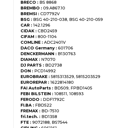
BRECO
:
BS 8868
BREMBO
:
09.A867.10
BREMSI
:
CD7792V
BSG
:
BSG 40-210-038, BSG 40-210-059
CAR
:
142.1296
CIDAK
:
CBD2459
CIFAM
:
800-1104
COMLINE
:
ADC2401V
DACO Germany
:
601706
DENCKERMANN
:
B130763
DIAMAX
:
N7070
DJ PARTS
:
BD2738
DON
:
PCD14992
EUROBRAKE
:
5815313529, 5815203529
EUROREPAR
:
1622814180
FAI AutoParts
:
BD509, FPBD1405
FEBI BILSTEIN
:
108511, 108593
FERODO
:
DDF1792C
FI.BA
:
FBD522
FREMAX
:
BD-7510
fri.tech.
:
BD1358
FTE
:
9072188, BS7544
GIRLING
:
6061161