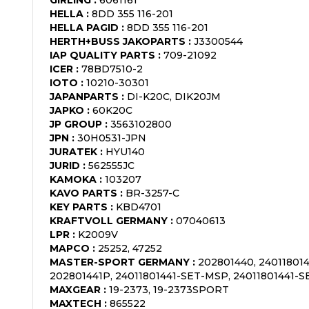
HELLA
:
8DD 355 116-201
HELLA PAGID
:
8DD 355 116-201
HERTH+BUSS JAKOPARTS
:
J3300544
IAP QUALITY PARTS
:
709-21092
ICER
:
78BD7510-2
IOTO
:
10210-30301
JAPANPARTS
:
DI-K20C, DIK20JM
JAPKO
:
60K20C
JP GROUP
:
3563102800
JPN
:
30H0531-JPN
JURATEK
:
HYU140
JURID
:
562555JC
KAMOKA
:
103207
KAVO PARTS
:
BR-3257-C
KEY PARTS
:
KBD4701
KRAFTVOLL GERMANY
:
07040613
LPR
:
K2009V
MAPCO
:
25252, 47252
MASTER-SPORT GERMANY
:
202801440, 24011801
202801441P, 24011801441-SET-MSP, 24011801441-S
MAXGEAR
:
19-2373, 19-2373SPORT
MAXTECH
:
865522