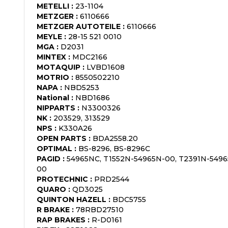
METELLI
:
23-1104
METZGER
:
6110666
METZGER AUTOTEILE
:
6110666
MEYLE
:
28-15 521 0010
MGA
:
D2031
MINTEX
:
MDC2166
MOTAQUIP
:
LVBD1608
MOTRIO
:
8550502210
NAPA
:
NBD5253
National
:
NBD1686
NIPPARTS
:
N3300326
NK
:
203529, 313529
NPS
:
K330A26
OPEN PARTS
:
BDA2558.20
OPTIMAL
:
BS-8296, BS-8296C
PAGID
:
54965NC, T1552N-54965N-00, T2391N-5496
00
PROTECHNIC
:
PRD2544
QUARO
:
QD3025
QUINTON HAZELL
:
BDC5755
R BRAKE
:
78RBD27510
RAP BRAKES
:
R-D0161