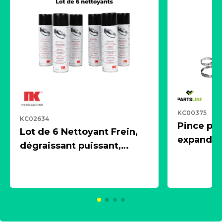
KC00375
KC02634
Pince pn
Lot de 6 Nettoyant Frein,
expandeur
dégraissant puissant,
1 souffle
aérosol 500ml - NK
universe
2021600
KC00375