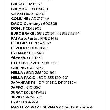
BRECO
:
BV 8937
BREMBO
:
09.B414.11
CIFAM
:
800-1014C
COMLINE
:
ADC1744V
DACO Germany
:
600308
DON
:
PCD13902
EUROBRAKE
:
58152015114, 58153115114
FAI AutoParts
:
FPBD1495
FEBI BILSTEIN
:
43867
FERODO
:
DDF1851C
FREMAX
:
BD-3413
fri.tech.
:
BD1335
FTE
:
BS7232HB, 9082598
GIRLING
:
6063132
HELLA
:
8DD 355 120-901
HELLA PAGID
:
8DD 355 120-901
JAPANPARTS
:
DP-0135C, DP0135JM
JAPKO
:
610135C
JURATEK
:
BMW158
JURID
:
562786JC
LPR
:
B2046VR
MASTER-SPORT GERMANY
:
24012002141PR-