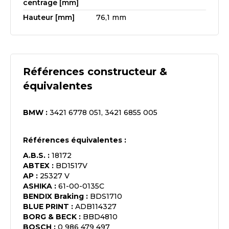
centrage [mm]
Hauteur [mm]
76,1 mm
Références constructeur &
équivalentes
BMW
:
3421 6778 051, 3421 6855 005
Références équivalentes :
A.B.S.
:
18172
ABTEX
:
BD1517V
AP
:
25327 V
ASHIKA
:
61-00-0135C
BENDIX Braking
:
BDS1710
BLUE PRINT
:
ADB114327
BORG & BECK
:
BBD4810
BOSCH
:
0 986 479 497