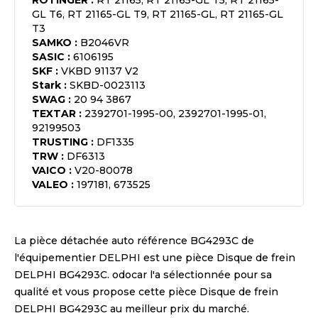
ROTINGER
:
RT 21165, RT 21165-GL T5, RT 21165-
GL T6, RT 21165-GL T9, RT 21165-GL, RT 21165-GL
T3
SAMKO
:
B2046VR
SASIC
:
6106195
SKF
:
VKBD 91137 V2
Stark
:
SKBD-0023113
SWAG
:
20 94 3867
TEXTAR
:
2392701-1995-00, 2392701-1995-01,
92199503
TRUSTING
:
DF1335
TRW
:
DF6313
VAICO
:
V20-80078
VALEO
:
197181, 673525
La pièce détachée auto référence
BG4293C
de
l'équipementier
DELPHI
est une pièce
Disque de frein
DELPHI BG4293C
. odocar l'a sélectionnée pour sa
qualité et vous propose cette pièce
Disque de frein
DELPHI BG4293C
au meilleur prix du marché.