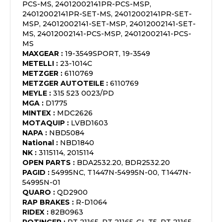
PCS-MS, 24012002141PR-PCS-MSP,
24012002141PR-SET-MS, 24012002141PR-SET-
MSP, 24012002141-SET-MSP, 24012002141-SET-
MS, 24012002141-PCS-MSP, 24012002141-PCS-
MS
MAXGEAR
:
19-3549SPORT, 19-3549
METELLI
:
23-1014C
METZGER
:
6110769
METZGER AUTOTEILE
:
6110769
MEYLE
:
315 523 0023/PD
MGA
:
D1775
MINTEX
:
MDC2626
MOTAQUIP
:
LVBD1603
NAPA
:
NBD5084
National
:
NBD1840
NK
:
3115114, 2015114
OPEN PARTS
:
BDA2532.20, BDR2532.20
PAGID
:
54995NC, T1447N-54995N-00, T1447N-
54995N-01
QUARO
:
QD2900
RAP BRAKES
:
R-D1064
RIDEX
:
82B0963