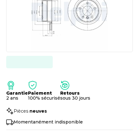
Garantie
Paiement
Retours
2 ans
100% sécurisé
sous 30 jours
Pièces
neuves
Momentanément indisponible