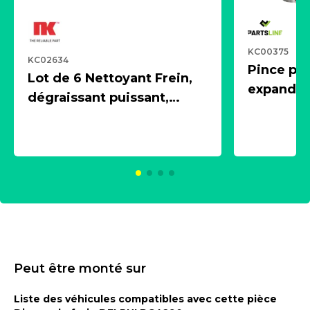
KC00375
KC02634
Pince pn
Lot de 6 Nettoyant Frein,
expandeur
dégraissant puissant,
1 souffle
aérosol 500ml - NK
universe
2021600
KC00375
Peut être monté sur
Liste des véhicules compatibles avec cette pièce