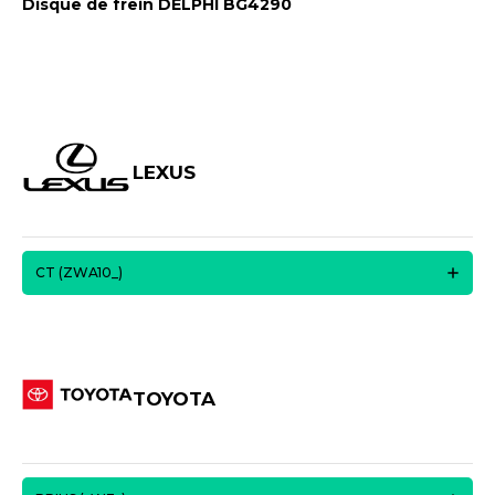
Disque de frein DELPHI BG4290
LEXUS
CT (ZWA10_)
TOYOTA