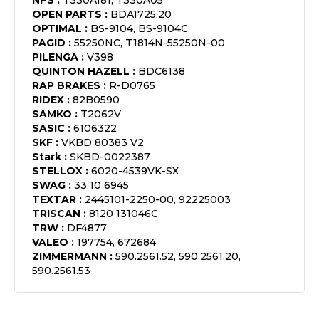
NPS
:
T330A181, T330A05
OPEN PARTS
:
BDA1725.20
OPTIMAL
:
BS-9104, BS-9104C
PAGID
:
55250NC, T1814N-55250N-00
PILENGA
:
V398
QUINTON HAZELL
:
BDC6138
RAP BRAKES
:
R-D0765
RIDEX
:
82B0590
SAMKO
:
T2062V
SASIC
:
6106322
SKF
:
VKBD 80383 V2
Stark
:
SKBD-0022387
STELLOX
:
6020-4539VK-SX
SWAG
:
33 10 6945
TEXTAR
:
2445101-2250-00, 92225003
TRISCAN
:
8120 131046C
TRW
:
DF4877
VALEO
:
197754, 672684
ZIMMERMANN
:
590.2561.52, 590.2561.20,
590.2561.53