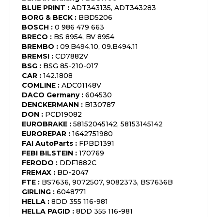
BLUE PRINT
:
ADT343135, ADT343283
BORG & BECK
:
BBD5206
BOSCH
:
0 986 479 663
BRECO
:
BS 8954, BV 8954
BREMBO
:
09.B494.10, 09.B494.11
BREMSI
:
CD7882V
BSG
:
BSG 85-210-017
CAR
:
142.1808
COMLINE
:
ADC01148V
DACO Germany
:
604530
DENCKERMANN
:
B130787
DON
:
PCD19082
EUROBRAKE
:
58152045142, 58153145142
EUROREPAR
:
1642751980
FAI AutoParts
:
FPBD1391
FEBI BILSTEIN
:
170769
FERODO
:
DDF1882C
FREMAX
:
BD-2047
FTE
:
BS7636, 9072507, 9082373, BS7636B
GIRLING
:
6048771
HELLA
:
8DD 355 116-981
HELLA PAGID
:
8DD 355 116-981