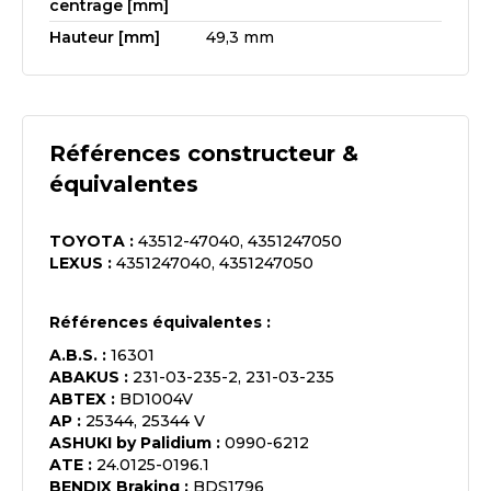
centrage [mm]
Hauteur [mm]
49,3 mm
Références constructeur &
équivalentes
TOYOTA
:
43512-47040, 4351247050
LEXUS
:
4351247040, 4351247050
Références équivalentes :
A.B.S.
:
16301
ABAKUS
:
231-03-235-2, 231-03-235
ABTEX
:
BD1004V
AP
:
25344, 25344 V
ASHUKI by Palidium
:
0990-6212
ATE
:
24.0125-0196.1
BENDIX Braking
:
BDS1796