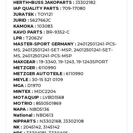
HERTH+BUSS JAKOPARTS
:
J3302182
IAP QUALITY PARTS
:
709-17080
JURATEK
:
TOY121
JURID
:
562766JC
KAMOKA
:
103083
KAVO PARTS
:
BR-9352-C
LPR
:
T2062V
MASTER-SPORT GERMANY
:
24012501241-PCS-
MS, 24012501241-SET-MSP, 24012501241-SET-
MS, 24012501241-PCS-MSP
MAXGEAR
:
19-3340, 19-1243, 19-1243SPORT
METZGER
:
6110990
METZGER AUTOTEILE
:
6110990
MEYLE
:
30-15 521 0109
MGA
:
D1970
MINTEX
:
MDC2204
MOTAQUIP
:
LVBD1568
MOTRIO
:
8550501869
NAPA
:
NBD5136
National
:
NBD613
NIPPARTS
:
N3302168, J3302108
NK
:
2045142, 3145142