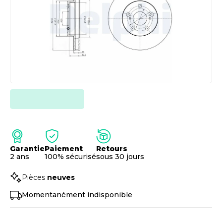
Garantie
Paiement
Retours
2 ans
100% sécurisé
sous 30 jours
Pièces
neuves
Momentanément indisponible