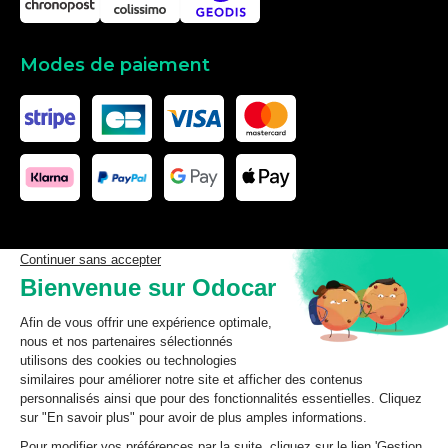
Modes de paiement
Les données affichées ici, particulièrement la base de donnée
complète, ne doivent pas être copiées. Il est interdit d’exploiter les
données ou la base de données complète, de laisser un tiers les
exploiter, ni de les rendre accessible à un tiers, sans accord
préalable de TecDoc. Toute infraction constitue une violation des
droits d’auteur et fera l’objet de poursuites.
odocar
2026
©
CGV Particuliers