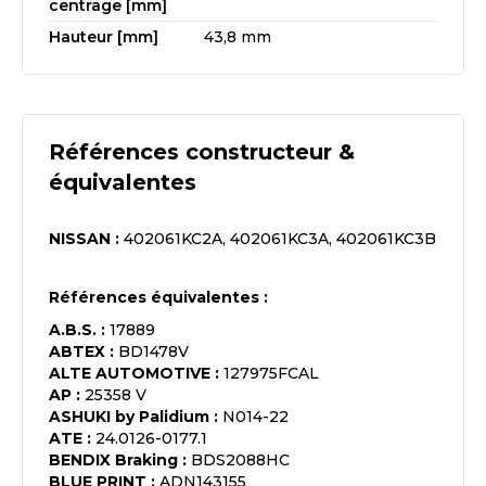
centrage [mm]
Hauteur [mm]
43,8 mm
Références constructeur &
équivalentes
NISSAN
:
402061KC2A, 402061KC3A, 402061KC3B
Références équivalentes :
A.B.S.
:
17889
ABTEX
:
BD1478V
ALTE AUTOMOTIVE
:
127975FCAL
AP
:
25358 V
ASHUKI by Palidium
:
N014-22
ATE
:
24.0126-0177.1
BENDIX Braking
:
BDS2088HC
BLUE PRINT
:
ADN143155