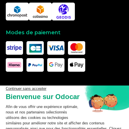
Modes de paiement
Les données affichées ici, particulièrement la base de donnée
complète, ne doivent pas être copiées. Il est interdit d’exploiter les
données ou la base de données complète, de laisser un tiers les
exploiter, ni de les rendre accessible à un tiers, sans accord
préalable de TecDoc. Toute infraction constitue une violation des
droits d’auteur et fera l’objet de poursuites.