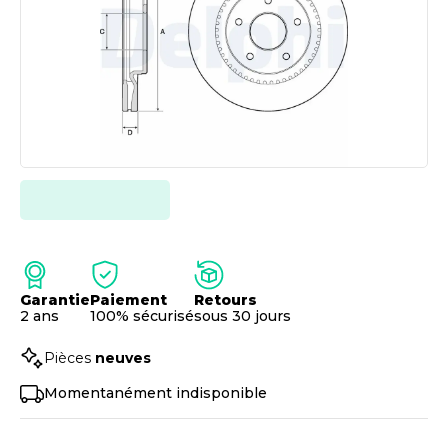
Garantie
Paiement
Retours
2 ans
100% sécurisé
sous 30 jours
Pièces
neuves
Momentanément indisponible