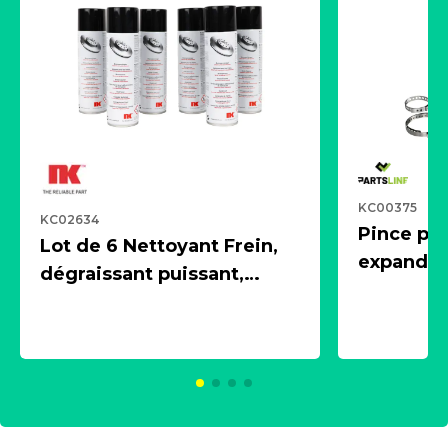
KC00375
KC02634
Pince pn
Lot de 6 Nettoyant Frein,
expandeur
dégraissant puissant,
1 souffle
aérosol 500ml - NK
universe
2021600
KC00375