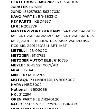
HERTH+BUSS JAKOPARTS
:
J3301104
JURATEK
:
NIS155
JURID
:
562578JC, 563270JC
KAVO PARTS
:
BR-6833-C
KEY PARTS
:
KBD4657
LPR
:
N2055VR
MASTER-SPORT GERMANY
:
24012601541-SET-
MS, 24012601541PR-PCS-MS, 24012601541-PCS-
MSP, 24012601541PR-PCS-MSP, 24012601541-
PCS-MS, 24012601541-SET-MSP
METELLI
:
23-0902C
METZGER
:
6110753
METZGER AUTOTEILE
:
6110753
MEYLE
:
36-15 521 0071/PD
MGA
:
D2040
MINTEX
:
MDC2765
MOTAQUIP
:
LVBD1745, LVBD1300Z
NAPA
:
NBD5002
National
:
NBD2068
NK
:
312294
OPEN PARTS
:
BDR2401.20
PAGID
:
55859NC, T1777N-55859N-00