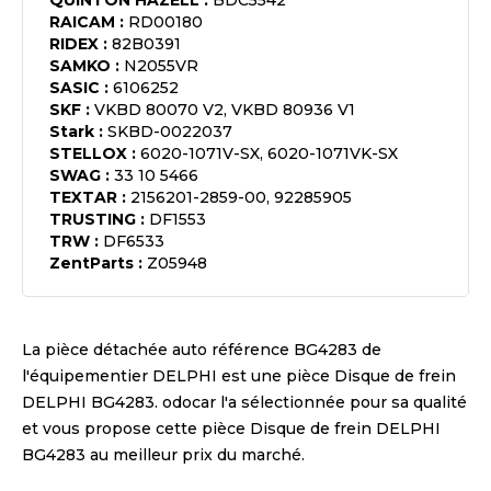
QUINTON HAZELL
:
BDC5542
RAICAM
:
RD00180
RIDEX
:
82B0391
SAMKO
:
N2055VR
SASIC
:
6106252
SKF
:
VKBD 80070 V2, VKBD 80936 V1
Stark
:
SKBD-0022037
STELLOX
:
6020-1071V-SX, 6020-1071VK-SX
SWAG
:
33 10 5466
TEXTAR
:
2156201-2859-00, 92285905
TRUSTING
:
DF1553
TRW
:
DF6533
ZentParts
:
Z05948
La pièce détachée auto référence
BG4283
de
l'équipementier
DELPHI
est une pièce
Disque de frein
DELPHI BG4283
. odocar l'a sélectionnée pour sa qualité
et vous propose cette pièce
Disque de frein DELPHI
BG4283
au meilleur prix du marché.