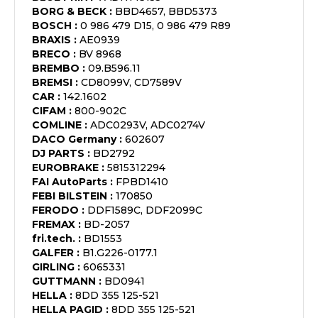
BORG & BECK
:
BBD4657, BBD5373
BOSCH
:
0 986 479 D15, 0 986 479 R89
BRAXIS
:
AE0939
BRECO
:
BV 8968
BREMBO
:
09.B596.11
BREMSI
:
CD8099V, CD7589V
CAR
:
142.1602
CIFAM
:
800-902C
COMLINE
:
ADC0293V, ADC0274V
DACO Germany
:
602607
DJ PARTS
:
BD2792
EUROBRAKE
:
5815312294
FAI AutoParts
:
FPBD1410
FEBI BILSTEIN
:
170850
FERODO
:
DDF1589C, DDF2099C
FREMAX
:
BD-2057
fri.tech.
:
BD1553
GALFER
:
B1.G226-0177.1
GIRLING
:
6065331
GUTTMANN
:
BD0941
HELLA
:
8DD 355 125-521
HELLA PAGID
:
8DD 355 125-521