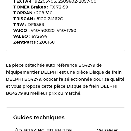
TEXTAR
:
92205703, 2509602-2057-00
TOMEX Brakes
:
TX 72-59
TOPRAN
:
208 310
TRISCAN
:
8120 24162C
TRW
:
DF6363
VAICO
:
V40-40020, V40-1750
VALEO
:
672674
ZentParts
:
Z06168
La pièce détachée auto référence
BG4279
de
l'équipementier
DELPHI
est une pièce
Disque de frein
DELPHI BG4279
. odocar l'a sélectionnée pour sa qualité
et vous propose cette pièce
Disque de frein DELPHI
BG4279
au meilleur prix du marché.
Guides techniques
D_BRAKING_PP_EN.PDF
Visualiser