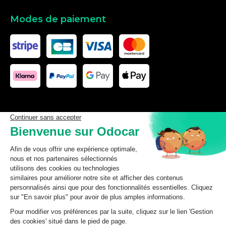
Modes de paiement
Les données affichées ici, particulièrement la base de donnée
complète, ne doivent pas être copiées. Il est interdit d’exploiter les
données ou la base de données complète, de laisser un tiers les
exploiter, ni de les rendre accessible à un tiers, sans accord
préalable de TecDoc. Toute infraction constitue une violation des
droits d’auteur et fera l’objet de poursuites.
odocar
2026
©
CGV Particuliers
CGV Professionnels