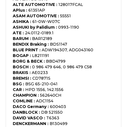
ALTE AUTOMOTIVE
:
128017FCAL
APlus
:
61351AP
ASAM AUTOMOTIVE
:
55551
ASHIKA
:
61-0W-W07C
ASHUKI by Palidium
:
0993-1190
ATE
:
24.0112-0189.1
BARUM
:
BAR12189
BENDIX Braking
:
BDS1147
BLUE PRINT
:
ADW194307, ADG043160
BOGAP
:
L8211191
BORG & BECK
:
BBD4799
BOSCH
:
0 986 479 646, 0 986 479 C58
BRAXIS
:
AE0233
BREMSI
:
CD7871S
BSG
:
BSG 65-210-041
CAR
:
HPD 1556, 142.1556
CHAMPION
:
562640CH
COMLINE
:
ADC1154
DACO Germany
:
600403
DANBLOCK
:
DB 521550
DAVID VASCO
:
T6363
DENCKERMANN
:
B130499