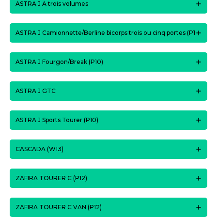
ASTRA J A trois volumes
ASTRA J Camionnette/Berline bicorps trois ou cinq portes (P1
ASTRA J Fourgon/Break (P10)
ASTRA J GTC
ASTRA J Sports Tourer (P10)
CASCADA (W13)
ZAFIRA TOURER C (P12)
ZAFIRA TOURER C VAN (P12)