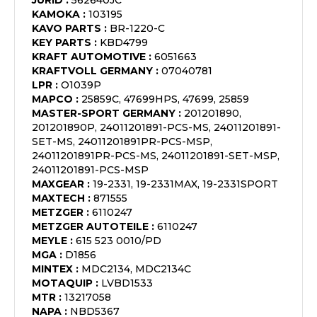
JURID
:
562640JC
KAMOKA
:
103195
KAVO PARTS
:
BR-1220-C
KEY PARTS
:
KBD4799
KRAFT AUTOMOTIVE
:
6051663
KRAFTVOLL GERMANY
:
07040781
LPR
:
O1039P
MAPCO
:
25859C, 47699HPS, 47699, 25859
MASTER-SPORT GERMANY
:
201201890,
201201890P, 24011201891-PCS-MS, 24011201891-
SET-MS, 24011201891PR-PCS-MSP,
24011201891PR-PCS-MS, 24011201891-SET-MSP,
24011201891-PCS-MSP
MAXGEAR
:
19-2331, 19-2331MAX, 19-2331SPORT
MAXTECH
:
871555
METZGER
:
6110247
METZGER AUTOTEILE
:
6110247
MEYLE
:
615 523 0010/PD
MGA
:
D1856
MINTEX
:
MDC2134, MDC2134C
MOTAQUIP
:
LVBD1533
MTR
:
13217058
NAPA
:
NBD5367