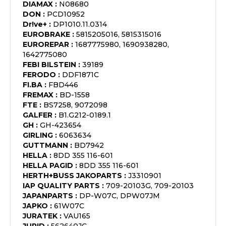
DIAMAX
:
N08680
DON
:
PCD10952
Dr!ve+
:
DP1010.11.0314
EUROBRAKE
:
5815205016, 5815315016
EUROREPAR
:
1687775980, 1690938280,
1642775080
FEBI BILSTEIN
:
39189
FERODO
:
DDF1871C
FI.BA
:
FBD446
FREMAX
:
BD-1558
FTE
:
BS7258, 9072098
GALFER
:
B1.G212-0189.1
GH
:
GH-423654
GIRLING
:
6063634
GUTTMANN
:
BD7942
HELLA
:
8DD 355 116-601
HELLA PAGID
:
8DD 355 116-601
HERTH+BUSS JAKOPARTS
:
J3310901
IAP QUALITY PARTS
:
709-20103G, 709-20103
JAPANPARTS
:
DP-W07C, DPW07JM
JAPKO
:
61W07C
JURATEK
:
VAU165