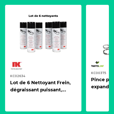
KC00375
KC02634
Pince pn
Lot de 6 Nettoyant Frein,
expandeur
dégraissant puissant,
1 souffle
aérosol 500ml - NK
universe
2021600
KC00375