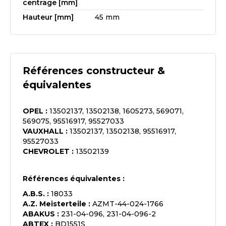
centrage [mm]
Hauteur [mm]
45 mm
Références constructeur &
équivalentes
OPEL
:
13502137, 13502138, 1605273, 569071,
569075, 95516917, 95527033
VAUXHALL
:
13502137, 13502138, 95516917,
95527033
CHEVROLET
:
13502139
Références équivalentes :
A.B.S.
:
18033
A.Z. Meisterteile
:
AZMT-44-024-1766
ABAKUS
:
231-04-096, 231-04-096-2
ABTEX
:
BD1551S