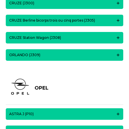
CRUZE (J300)
CRUZE Berline bicorps trois ou cinq portes (J305)
CRUZE Station Wagon (J308)
ORLANDO (J309)
OPEL
ASTRA J (P10)