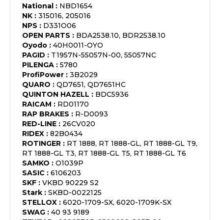
National
:
NBD1654
NK
:
315016, 205016
NPS
:
D331O06
OPEN PARTS
:
BDA2538.10, BDR2538.10
Oyodo
:
40H0011-OYO
PAGID
:
T1957N-55057N-00, 55057NC
PILENGA
:
5780
ProfiPower
:
3B2029
QUARO
:
QD7651, QD7651HC
QUINTON HAZELL
:
BDC5936
RAICAM
:
RD01170
RAP BRAKES
:
R-D0093
RED-LINE
:
26CV020
RIDEX
:
82B0434
ROTINGER
:
RT 1888, RT 1888-GL, RT 1888-GL T9,
RT 1888-GL T3, RT 1888-GL T5, RT 1888-GL T6
SAMKO
:
O1039P
SASIC
:
6106203
SKF
:
VKBD 90229 S2
Stark
:
SKBD-0022125
STELLOX
:
6020-1709-SX, 6020-1709K-SX
SWAG
:
40 93 9189