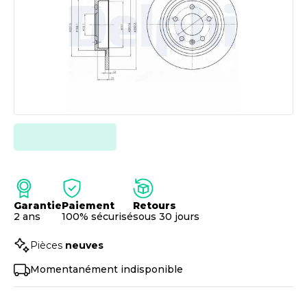
Garantie
Paiement
Retours
2 ans
100% sécurisé
sous 30 jours
Pièces
neuves
Momentanément indisponible